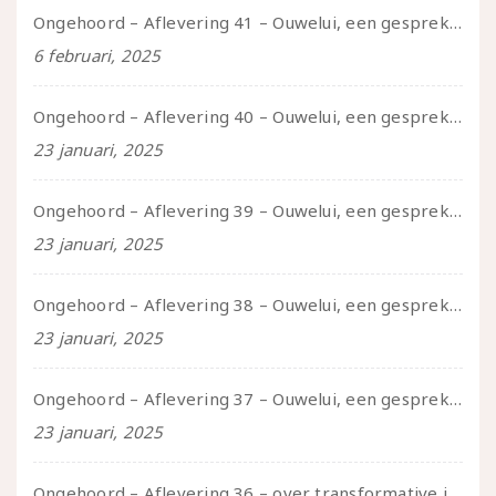
Ongehoord – Aflevering 41 – Ouwelui, een gesprek met Marcelle over polyamorie op latere leeftijd, (mantel)zorg voor je partners en seksueel plezier.
6 februari, 2025
Ongehoord – Aflevering 40 – Ouwelui, een gesprek met Sadie Lune over vormende relaties en de geschiedenis van de queer pornobeweging
23 januari, 2025
Ongehoord – Aflevering 39 – Ouwelui, een gesprek met Pepijn en Ivo over hun regenbooggezin, eigenzinnig ouder worden en Cruise Control
23 januari, 2025
Ongehoord – Aflevering 38 – Ouwelui, een gesprek met vreer over behoefte aan geborgenheid en het behouden van je idealen
23 januari, 2025
Ongehoord – Aflevering 37 – Ouwelui, een gesprek met non over seksualiteit, transitie en ageism
23 januari, 2025
Ongehoord – Aflevering 36 – over transformative justice – in gesprek met Ella en carson