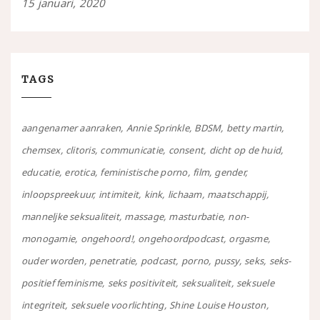
15 januari, 2020
TAGS
aangenamer aanraken
Annie Sprinkle
BDSM
betty martin
chemsex
clitoris
communicatie
consent
dicht op de huid
educatie
erotica
feministische porno
film
gender
inloopspreekuur
intimiteit
kink
lichaam
maatschappij
manneljke seksualiteit
massage
masturbatie
non-
monogamie
ongehoord!
ongehoordpodcast
orgasme
ouder worden
penetratie
podcast
porno
pussy
seks
seks-
positief feminisme
seks positiviteit
seksualiteit
seksuele
integriteit
seksuele voorlichting
Shine Louise Houston