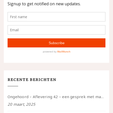
RECENTE BERICHTEN
Ongehoord – Aflevering 42 – een gesprek met marijn over seksueel opbloeien, het ouderschap uitvinden en verschillende leeftijden in je mee dragen
20 maart, 2025