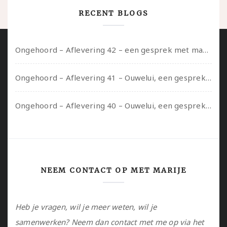
RECENT BLOGS
Ongehoord – Aflevering 42 – een gesprek met marijn over seksueel opbloeien, het ouderschap uitvinden en verschillende leeftijden in je mee dragen
Ongehoord – Aflevering 41 – Ouwelui, een gesprek met Marcelle over polyamorie op latere leeftijd, (mantel)zorg voor je partners en seksueel plezier.
Ongehoord – Aflevering 40 – Ouwelui, een gesprek met Sadie Lune over vormende relaties en de geschiedenis van de queer pornobeweging
NEEM CONTACT OP MET MARIJE
Heb je vragen, wil je meer weten, wil je
samenwerken? Neem dan contact met me op via het