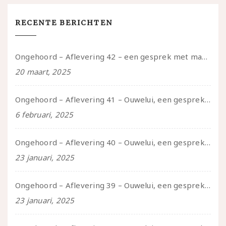
RECENTE BERICHTEN
Ongehoord – Aflevering 42 – een gesprek met marijn over seksueel opbloeien, het ouderschap uitvinden en verschillende leeftijden in je mee dragen
20 maart, 2025
Ongehoord – Aflevering 41 – Ouwelui, een gesprek met Marcelle over polyamorie op latere leeftijd, (mantel)zorg voor je partners en seksueel plezier.
6 februari, 2025
Ongehoord – Aflevering 40 – Ouwelui, een gesprek met Sadie Lune over vormende relaties en de geschiedenis van de queer pornobeweging
23 januari, 2025
Ongehoord – Aflevering 39 – Ouwelui, een gesprek met Pepijn en Ivo over hun regenbooggezin, eigenzinnig ouder worden en Cruise Control
23 januari, 2025