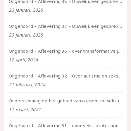
Ongehoord – Aflevering 38 – Ouwelui, een gesprek met vreer over behoefte aan geborgenheid en het behouden van je idealen
23 januari, 2025
Ongehoord – Aflevering 37 – Ouwelui, een gesprek met non over seksualiteit, transitie en ageism
23 januari, 2025
Ongehoord – Aflevering 36 – over transformative justice – in gesprek met Ella en carson
12 april, 2024
Ongehoord – Aflevering 32 – Over autisme en seksualiteit – in gesprek met Roos Reijbroek
21 februari, 2024
Ondersteuning op het gebied van consent en seksualiteit
11 maart, 2021
Ongehoord – Aflevering 31 – over seks, professioneel en persoonlijk, een gesprek met Marije