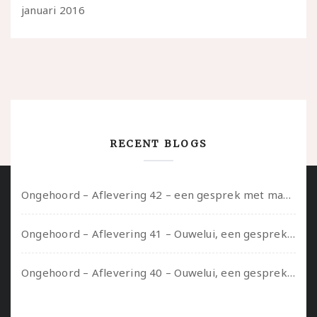
januari 2016
RECENT BLOGS
Ongehoord – Aflevering 42 – een gesprek met marijn over seksueel opbloeien, het ouderschap uitvinden en verschillende leeftijden in je mee dragen
Ongehoord – Aflevering 41 – Ouwelui, een gesprek met Marcelle over polyamorie op latere leeftijd, (mantel)zorg voor je partners en seksueel plezier.
Ongehoord – Aflevering 40 – Ouwelui, een gesprek met Sadie Lune over vormende relaties en de geschiedenis van de queer pornobeweging