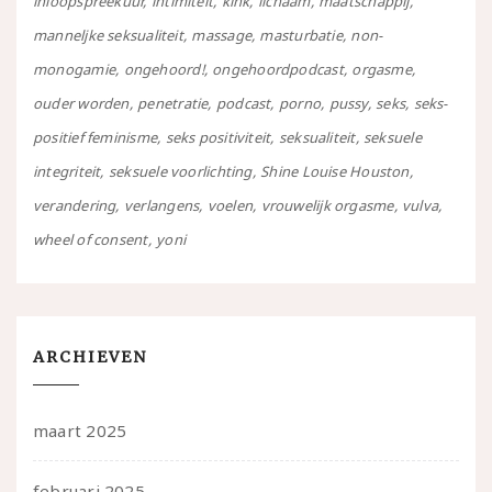
inloopspreekuur
intimiteit
kink
lichaam
maatschappij
manneljke seksualiteit
massage
masturbatie
non-
monogamie
ongehoord!
ongehoordpodcast
orgasme
ouder worden
penetratie
podcast
porno
pussy
seks
seks-
positief feminisme
seks positiviteit
seksualiteit
seksuele
integriteit
seksuele voorlichting
Shine Louise Houston
verandering
verlangens
voelen
vrouwelijk orgasme
vulva
wheel of consent
yoni
ARCHIEVEN
maart 2025
februari 2025