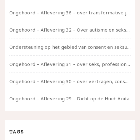
Ongehoord – Aflevering 36 – over transformative justice – in gesprek met Ella en carson
Ongehoord – Aflevering 32 – Over autisme en seksualiteit – in gesprek met Roos Reijbroek
Ondersteuning op het gebied van consent en seksualiteit
Ongehoord – Aflevering 31 – over seks, professioneel en persoonlijk, een gesprek met Marije
Ongehoord – Aflevering 30 – over vertragen, consent en negatieve gevoelens met Meg-John Barker
Ongehoord – Aflevering 29 – Dicht op de Huid: Anita
TAGS