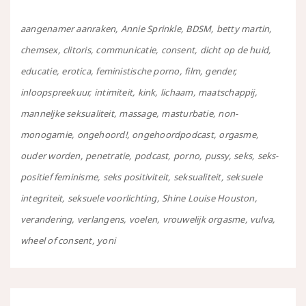
aangenamer aanraken
Annie Sprinkle
BDSM
betty martin
chemsex
clitoris
communicatie
consent
dicht op de huid
educatie
erotica
feministische porno
film
gender
inloopspreekuur
intimiteit
kink
lichaam
maatschappij
manneljke seksualiteit
massage
masturbatie
non-
monogamie
ongehoord!
ongehoordpodcast
orgasme
ouder worden
penetratie
podcast
porno
pussy
seks
seks-
positief feminisme
seks positiviteit
seksualiteit
seksuele
integriteit
seksuele voorlichting
Shine Louise Houston
verandering
verlangens
voelen
vrouwelijk orgasme
vulva
wheel of consent
yoni