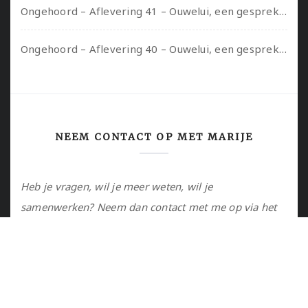
Ongehoord – Aflevering 41 – Ouwelui, een gesprek met Marcelle over polyamorie op latere leeftijd, (mantel)zorg voor je partners en seksueel plezier.
Ongehoord – Aflevering 40 – Ouwelui, een gesprek met Sadie Lune over vormende relaties en de geschiedenis van de queer pornobeweging
NEEM CONTACT OP MET MARIJE
Heb je vragen, wil je meer weten, wil je
samenwerken? Neem dan contact met me op via het
contactformulier of via de email.
Utrecht, NL
marije@marijejanssen.nl