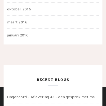
oktober 2016
maart 2016
januari 2016
RECENT BLOGS
Ongehoord – Aflevering 42 – een gesprek met marijn over seksueel opbloeien, het ouderschap uitvinden en verschillende leeftijden in je mee dragen