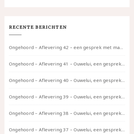
RECENTE BERICHTEN
Ongehoord – Aflevering 42 – een gesprek met marijn over seksueel opbloeien, het ouderschap uitvinden en verschillende leeftijden in je mee dragen
Ongehoord – Aflevering 41 – Ouwelui, een gesprek met Marcelle over polyamorie op latere leeftijd, (mantel)zorg voor je partners en seksueel plezier.
Ongehoord – Aflevering 40 – Ouwelui, een gesprek met Sadie Lune over vormende relaties en de geschiedenis van de queer pornobeweging
Ongehoord – Aflevering 39 – Ouwelui, een gesprek met Pepijn en Ivo over hun regenbooggezin, eigenzinnig ouder worden en Cruise Control
Ongehoord – Aflevering 38 – Ouwelui, een gesprek met vreer over behoefte aan geborgenheid en het behouden van je idealen
Ongehoord – Aflevering 37 – Ouwelui, een gesprek met non over seksualiteit, transitie en ageism