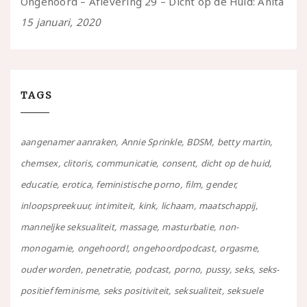
Ongehoord – Aflevering 29 – Dicht op de Huid: Anita
15 januari, 2020
TAGS
aangenamer aanraken
Annie Sprinkle
BDSM
betty martin
chemsex
clitoris
communicatie
consent
dicht op de huid
educatie
erotica
feministische porno
film
gender
inloopspreekuur
intimiteit
kink
lichaam
maatschappij
manneljke seksualiteit
massage
masturbatie
non-
monogamie
ongehoord!
ongehoordpodcast
orgasme
ouder worden
penetratie
podcast
porno
pussy
seks
seks-
positief feminisme
seks positiviteit
seksualiteit
seksuele