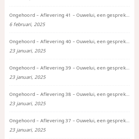
Ongehoord – Aflevering 41 – Ouwelui, een gesprek met Marcelle over polyamorie op latere leeftijd, (mantel)zorg voor je partners en seksueel plezier.
6 februari, 2025
Ongehoord – Aflevering 40 – Ouwelui, een gesprek met Sadie Lune over vormende relaties en de geschiedenis van de queer pornobeweging
23 januari, 2025
Ongehoord – Aflevering 39 – Ouwelui, een gesprek met Pepijn en Ivo over hun regenbooggezin, eigenzinnig ouder worden en Cruise Control
23 januari, 2025
Ongehoord – Aflevering 38 – Ouwelui, een gesprek met vreer over behoefte aan geborgenheid en het behouden van je idealen
23 januari, 2025
Ongehoord – Aflevering 37 – Ouwelui, een gesprek met non over seksualiteit, transitie en ageism
23 januari, 2025