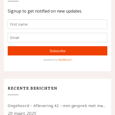
RECENTE BERICHTEN
Ongehoord – Aflevering 42 – een gesprek met marijn over seksueel opbloeien, het ouderschap uitvinden en verschillende leeftijden in je mee dragen
20 maart, 2025