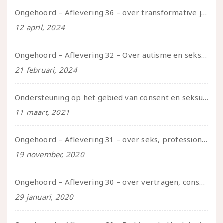
Ongehoord – Aflevering 36 – over transformative justice – in gesprek met Ella en carson
12 april, 2024
Ongehoord – Aflevering 32 – Over autisme en seksualiteit – in gesprek met Roos Reijbroek
21 februari, 2024
Ondersteuning op het gebied van consent en seksualiteit
11 maart, 2021
Ongehoord – Aflevering 31 – over seks, professioneel en persoonlijk, een gesprek met Marije
19 november, 2020
Ongehoord – Aflevering 30 – over vertragen, consent en negatieve gevoelens met Meg-John Barker
29 januari, 2020