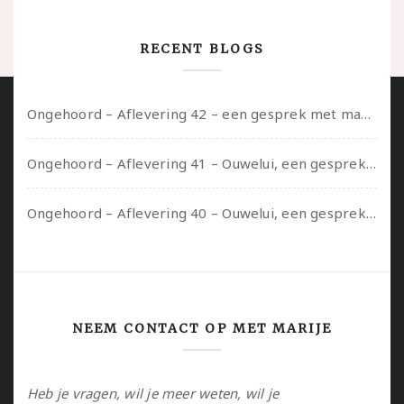
RECENT BLOGS
Ongehoord – Aflevering 42 – een gesprek met marijn over seksueel opbloeien, het ouderschap uitvinden en verschillende leeftijden in je mee dragen
Ongehoord – Aflevering 41 – Ouwelui, een gesprek met Marcelle over polyamorie op latere leeftijd, (mantel)zorg voor je partners en seksueel plezier.
Ongehoord – Aflevering 40 – Ouwelui, een gesprek met Sadie Lune over vormende relaties en de geschiedenis van de queer pornobeweging
NEEM CONTACT OP MET MARIJE
Heb je vragen, wil je meer weten, wil je