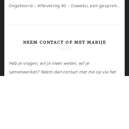
Ongehoord – Aflevering 40 – Ouwelui, een gesprek met Sadie Lune over vormende relaties en de geschiedenis van de queer pornobeweging
NEEM CONTACT OP MET MARIJE
Heb je vragen, wil je meer weten, wil je
samenwerken? Neem dan contact met me op via het
contactformulier of via de email.
Utrecht, NL
marije@marijejanssen.nl