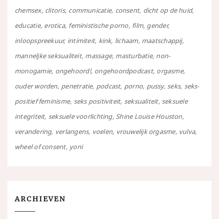
chemsex
clitoris
communicatie
consent
dicht op de huid
educatie
erotica
feministische porno
film
gender
inloopspreekuur
intimiteit
kink
lichaam
maatschappij
manneljke seksualiteit
massage
masturbatie
non-
monogamie
ongehoord!
ongehoordpodcast
orgasme
ouder worden
penetratie
podcast
porno
pussy
seks
seks-
positief feminisme
seks positiviteit
seksualiteit
seksuele
integriteit
seksuele voorlichting
Shine Louise Houston
verandering
verlangens
voelen
vrouwelijk orgasme
vulva
wheel of consent
yoni
ARCHIEVEN