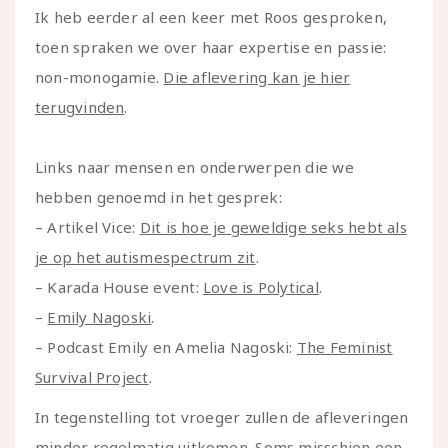
Ik heb eerder al een keer met Roos gesproken,
toen spraken we over haar expertise en passie:
non-monogamie.
Die aflevering kan je hier
terugvinden
.
Links naar mensen en onderwerpen die we
hebben genoemd in het gesprek:
– Artikel Vice:
Dit is hoe je geweldige seks hebt als
je op het autismespectrum zit
.
– Karada House event:
Love is Polytical
.
–
Emily Nagoski
.
– Podcast Emily en Amelia Nagoski:
The Feminist
Survival Project
.
In tegenstelling tot vroeger zullen de afleveringen
minder regelmatig uitkomen. Soms misschien een