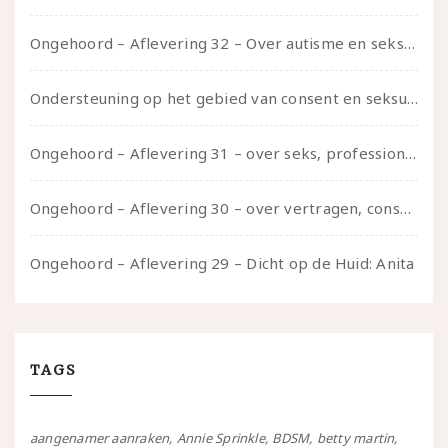
Ongehoord – Aflevering 32 – Over autisme en seksualiteit – in gesprek met Roos Reijbroek
Ondersteuning op het gebied van consent en seksualiteit
Ongehoord – Aflevering 31 – over seks, professioneel en persoonlijk, een gesprek met Marije
Ongehoord – Aflevering 30 – over vertragen, consent en negatieve gevoelens met Meg-John Barker
Ongehoord – Aflevering 29 – Dicht op de Huid: Anita
TAGS
aangenamer aanraken
Annie Sprinkle
BDSM
betty martin