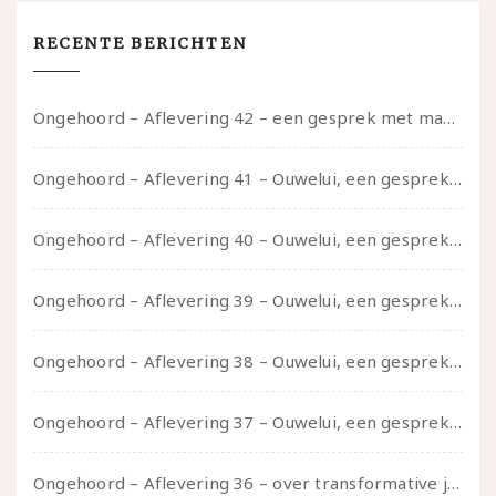
RECENTE BERICHTEN
Ongehoord – Aflevering 42 – een gesprek met marijn over seksueel opbloeien, het ouderschap uitvinden en verschillende leeftijden in je mee dragen
Ongehoord – Aflevering 41 – Ouwelui, een gesprek met Marcelle over polyamorie op latere leeftijd, (mantel)zorg voor je partners en seksueel plezier.
Ongehoord – Aflevering 40 – Ouwelui, een gesprek met Sadie Lune over vormende relaties en de geschiedenis van de queer pornobeweging
Ongehoord – Aflevering 39 – Ouwelui, een gesprek met Pepijn en Ivo over hun regenbooggezin, eigenzinnig ouder worden en Cruise Control
Ongehoord – Aflevering 38 – Ouwelui, een gesprek met vreer over behoefte aan geborgenheid en het behouden van je idealen
Ongehoord – Aflevering 37 – Ouwelui, een gesprek met non over seksualiteit, transitie en ageism
Ongehoord – Aflevering 36 – over transformative justice – in gesprek met Ella en carson