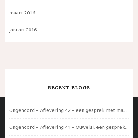
maart 2016
januari 2016
RECENT BLOGS
Ongehoord – Aflevering 42 – een gesprek met marijn over seksueel opbloeien, het ouderschap uitvinden en verschillende leeftijden in je mee dragen
Ongehoord – Aflevering 41 – Ouwelui, een gesprek met Marcelle over polyamorie op latere leeftijd, (mantel)zorg voor je partners en seksueel plezier.