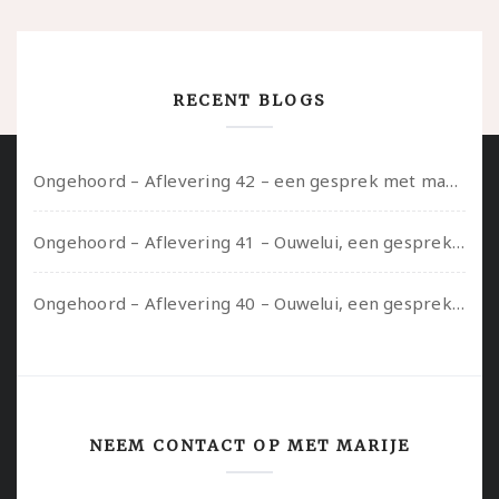
RECENT BLOGS
Ongehoord – Aflevering 42 – een gesprek met marijn over seksueel opbloeien, het ouderschap uitvinden en verschillende leeftijden in je mee dragen
Ongehoord – Aflevering 41 – Ouwelui, een gesprek met Marcelle over polyamorie op latere leeftijd, (mantel)zorg voor je partners en seksueel plezier.
Ongehoord – Aflevering 40 – Ouwelui, een gesprek met Sadie Lune over vormende relaties en de geschiedenis van de queer pornobeweging
NEEM CONTACT OP MET MARIJE