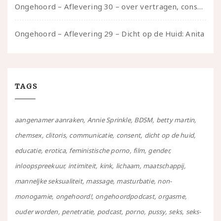
Ongehoord – Aflevering 30 – over vertragen, consent en negatieve gevoelens met Meg-John Barker
Ongehoord – Aflevering 29 – Dicht op de Huid: Anita
TAGS
aangenamer aanraken
Annie Sprinkle
BDSM
betty martin
chemsex
clitoris
communicatie
consent
dicht op de huid
educatie
erotica
feministische porno
film
gender
inloopspreekuur
intimiteit
kink
lichaam
maatschappij
manneljke seksualiteit
massage
masturbatie
non-
monogamie
ongehoord!
ongehoordpodcast
orgasme
ouder worden
penetratie
podcast
porno
pussy
seks
seks-