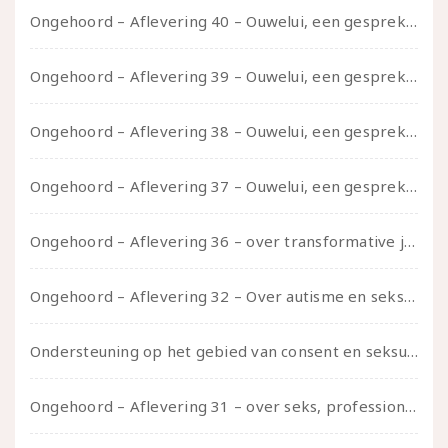
Ongehoord – Aflevering 40 – Ouwelui, een gesprek met Sadie Lune over vormende relaties en de geschiedenis van de queer pornobeweging
Ongehoord – Aflevering 39 – Ouwelui, een gesprek met Pepijn en Ivo over hun regenbooggezin, eigenzinnig ouder worden en Cruise Control
Ongehoord – Aflevering 38 – Ouwelui, een gesprek met vreer over behoefte aan geborgenheid en het behouden van je idealen
Ongehoord – Aflevering 37 – Ouwelui, een gesprek met non over seksualiteit, transitie en ageism
Ongehoord – Aflevering 36 – over transformative justice – in gesprek met Ella en carson
Ongehoord – Aflevering 32 – Over autisme en seksualiteit – in gesprek met Roos Reijbroek
Ondersteuning op het gebied van consent en seksualiteit
Ongehoord – Aflevering 31 – over seks, professioneel en persoonlijk, een gesprek met Marije