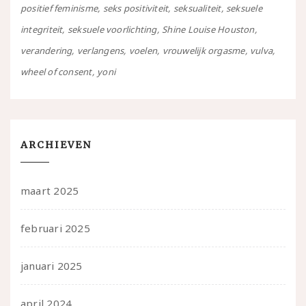
positief feminisme
seks positiviteit
seksualiteit
seksuele
integriteit
seksuele voorlichting
Shine Louise Houston
verandering
verlangens
voelen
vrouwelijk orgasme
vulva
wheel of consent
yoni
ARCHIEVEN
maart 2025
februari 2025
januari 2025
april 2024