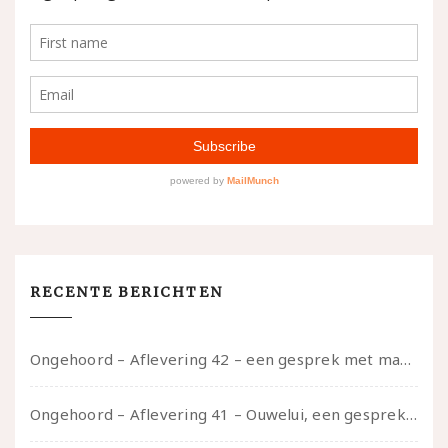
RECENTE BERICHTEN
Ongehoord – Aflevering 42 – een gesprek met marijn over seksueel opbloeien, het ouderschap uitvinden en verschillende leeftijden in je mee dragen
Ongehoord – Aflevering 41 – Ouwelui, een gesprek met Marcelle over polyamorie op latere leeftijd, (mantel)zorg voor je partners en seksueel plezier.