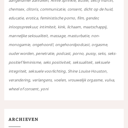
aangenamer aanraken
Annie Sprinkle
BDSM
betty martin
chemsex
clitoris
communicatie
consent
dicht op de huid
educatie
erotica
feministische porno
film
gender
inloopspreekuur
intimiteit
kink
lichaam
maatschappij
manneljke seksualiteit
massage
masturbatie
non-
monogamie
ongehoord!
ongehoordpodcast
orgasme
ouder worden
penetratie
podcast
porno
pussy
seks
seks-
positief feminisme
seks positiviteit
seksualiteit
seksuele
integriteit
seksuele voorlichting
Shine Louise Houston
verandering
verlangens
voelen
vrouwelijk orgasme
vulva
wheel of consent
yoni
ARCHIEVEN