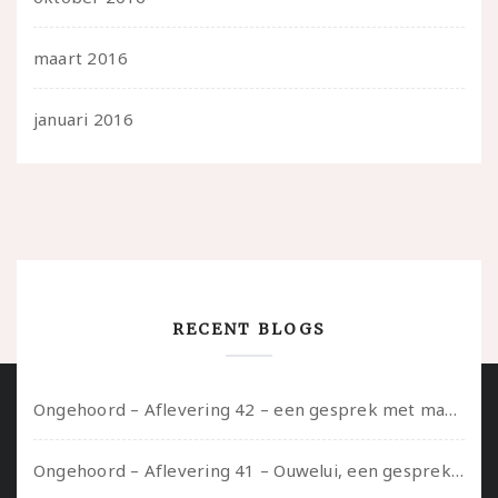
maart 2016
januari 2016
RECENT BLOGS
Ongehoord – Aflevering 42 – een gesprek met marijn over seksueel opbloeien, het ouderschap uitvinden en verschillende leeftijden in je mee dragen
Ongehoord – Aflevering 41 – Ouwelui, een gesprek met Marcelle over polyamorie op latere leeftijd, (mantel)zorg voor je partners en seksueel plezier.