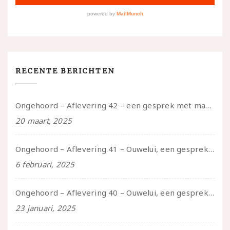
RECENTE BERICHTEN
Ongehoord – Aflevering 42 – een gesprek met marijn over seksueel opbloeien, het ouderschap uitvinden en verschillende leeftijden in je mee dragen
20 maart, 2025
Ongehoord – Aflevering 41 – Ouwelui, een gesprek met Marcelle over polyamorie op latere leeftijd, (mantel)zorg voor je partners en seksueel plezier.
6 februari, 2025
Ongehoord – Aflevering 40 – Ouwelui, een gesprek met Sadie Lune over vormende relaties en de geschiedenis van de queer pornobeweging
23 januari, 2025