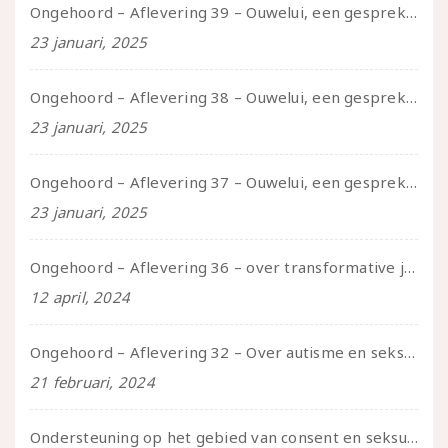
Ongehoord – Aflevering 39 – Ouwelui, een gesprek met Pepijn en Ivo over hun regenbooggezin, eigenzinnig ouder worden en Cruise Control
23 januari, 2025
Ongehoord – Aflevering 38 – Ouwelui, een gesprek met vreer over behoefte aan geborgenheid en het behouden van je idealen
23 januari, 2025
Ongehoord – Aflevering 37 – Ouwelui, een gesprek met non over seksualiteit, transitie en ageism
23 januari, 2025
Ongehoord – Aflevering 36 – over transformative justice – in gesprek met Ella en carson
12 april, 2024
Ongehoord – Aflevering 32 – Over autisme en seksualiteit – in gesprek met Roos Reijbroek
21 februari, 2024
Ondersteuning op het gebied van consent en seksualiteit