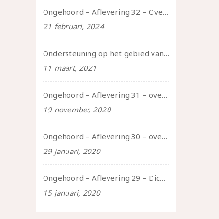
Ongehoord – Aflevering 32 – Over autisme en seksualiteit – in gesprek met Roos Reijbroek
21 februari, 2024
Ondersteuning op het gebied van consent en seksualiteit
11 maart, 2021
Ongehoord – Aflevering 31 – over seks, professioneel en persoonlijk, een gesprek met Marije
19 november, 2020
Ongehoord – Aflevering 30 – over vertragen, consent en negatieve gevoelens met Meg-John Barker
29 januari, 2020
Ongehoord – Aflevering 29 – Dicht op de Huid: Anita
15 januari, 2020