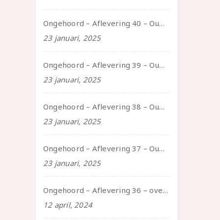
Ongehoord – Aflevering 40 – Ouwelui, een gesprek met Sadie Lune over vormende relaties en de geschiedenis van de queer pornobeweging
23 januari, 2025
Ongehoord – Aflevering 39 – Ouwelui, een gesprek met Pepijn en Ivo over hun regenbooggezin, eigenzinnig ouder worden en Cruise Control
23 januari, 2025
Ongehoord – Aflevering 38 – Ouwelui, een gesprek met vreer over behoefte aan geborgenheid en het behouden van je idealen
23 januari, 2025
Ongehoord – Aflevering 37 – Ouwelui, een gesprek met non over seksualiteit, transitie en ageism
23 januari, 2025
Ongehoord – Aflevering 36 – over transformative justice – in gesprek met Ella en carson
12 april, 2024