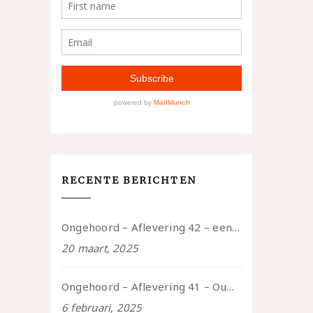
RECENTE BERICHTEN
Ongehoord – Aflevering 42 – een gesprek met marijn over seksueel opbloeien, het ouderschap uitvinden en verschillende leeftijden in je mee dragen
20 maart, 2025
Ongehoord – Aflevering 41 – Ouwelui, een gesprek met Marcelle over polyamorie op latere leeftijd, (mantel)zorg voor je partners en seksueel plezier.
6 februari, 2025