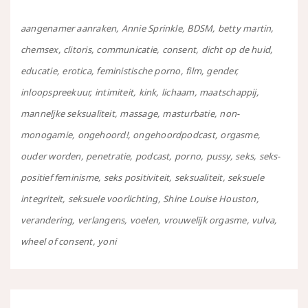
aangenamer aanraken
Annie Sprinkle
BDSM
betty martin
chemsex
clitoris
communicatie
consent
dicht op de huid
educatie
erotica
feministische porno
film
gender
inloopspreekuur
intimiteit
kink
lichaam
maatschappij
manneljke seksualiteit
massage
masturbatie
non-
monogamie
ongehoord!
ongehoordpodcast
orgasme
ouder worden
penetratie
podcast
porno
pussy
seks
seks-
positief feminisme
seks positiviteit
seksualiteit
seksuele
integriteit
seksuele voorlichting
Shine Louise Houston
verandering
verlangens
voelen
vrouwelijk orgasme
vulva
wheel of consent
yoni