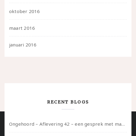
oktober 2016
maart 2016
januari 2016
RECENT BLOGS
Ongehoord – Aflevering 42 – een gesprek met marijn over seksueel opbloeien, het ouderschap uitvinden en verschillende leeftijden in je mee dragen