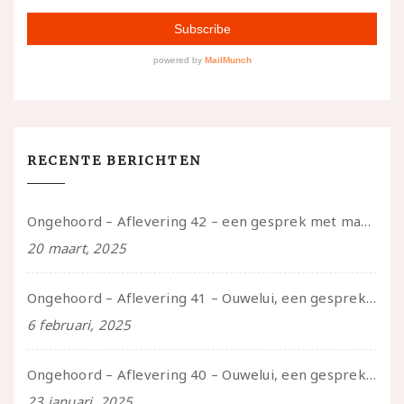
RECENTE BERICHTEN
Ongehoord – Aflevering 42 – een gesprek met marijn over seksueel opbloeien, het ouderschap uitvinden en verschillende leeftijden in je mee dragen
20 maart, 2025
Ongehoord – Aflevering 41 – Ouwelui, een gesprek met Marcelle over polyamorie op latere leeftijd, (mantel)zorg voor je partners en seksueel plezier.
6 februari, 2025
Ongehoord – Aflevering 40 – Ouwelui, een gesprek met Sadie Lune over vormende relaties en de geschiedenis van de queer pornobeweging
23 januari, 2025