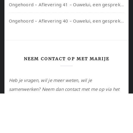
Ongehoord – Aflevering 41 – Ouwelui, een gesprek met Marcelle over polyamorie op latere leeftijd, (mantel)zorg voor je partners en seksueel plezier.
Ongehoord – Aflevering 40 – Ouwelui, een gesprek met Sadie Lune over vormende relaties en de geschiedenis van de queer pornobeweging
NEEM CONTACT OP MET MARIJE
Heb je vragen, wil je meer weten, wil je
samenwerken? Neem dan contact met me op via het
contactformulier of via de email.
Utrecht, NL
marije@marijejanssen.nl