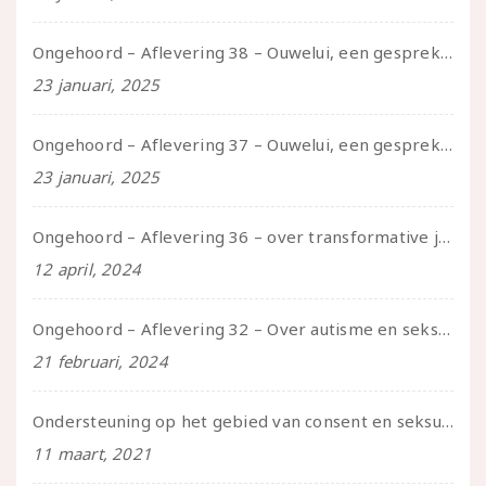
Ongehoord – Aflevering 38 – Ouwelui, een gesprek met vreer over behoefte aan geborgenheid en het behouden van je idealen
23 januari, 2025
Ongehoord – Aflevering 37 – Ouwelui, een gesprek met non over seksualiteit, transitie en ageism
23 januari, 2025
Ongehoord – Aflevering 36 – over transformative justice – in gesprek met Ella en carson
12 april, 2024
Ongehoord – Aflevering 32 – Over autisme en seksualiteit – in gesprek met Roos Reijbroek
21 februari, 2024
Ondersteuning op het gebied van consent en seksualiteit
11 maart, 2021