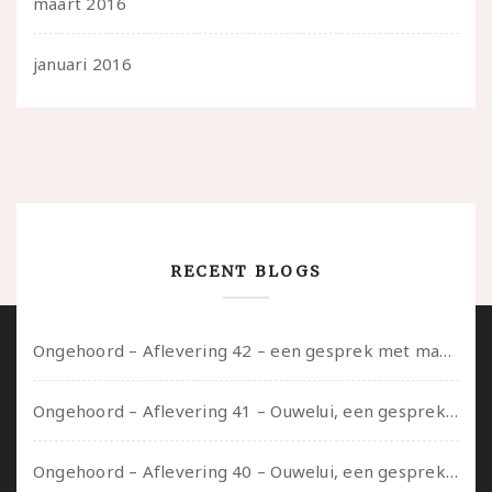
maart 2016
januari 2016
RECENT BLOGS
Ongehoord – Aflevering 42 – een gesprek met marijn over seksueel opbloeien, het ouderschap uitvinden en verschillende leeftijden in je mee dragen
Ongehoord – Aflevering 41 – Ouwelui, een gesprek met Marcelle over polyamorie op latere leeftijd, (mantel)zorg voor je partners en seksueel plezier.
Ongehoord – Aflevering 40 – Ouwelui, een gesprek met Sadie Lune over vormende relaties en de geschiedenis van de queer pornobeweging