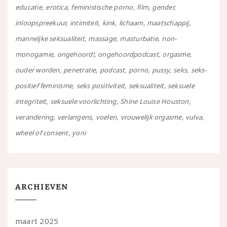
educatie
erotica
feministische porno
film
gender
inloopspreekuur
intimiteit
kink
lichaam
maatschappij
manneljke seksualiteit
massage
masturbatie
non-
monogamie
ongehoord!
ongehoordpodcast
orgasme
ouder worden
penetratie
podcast
porno
pussy
seks
seks-
positief feminisme
seks positiviteit
seksualiteit
seksuele
integriteit
seksuele voorlichting
Shine Louise Houston
verandering
verlangens
voelen
vrouwelijk orgasme
vulva
wheel of consent
yoni
ARCHIEVEN
maart 2025