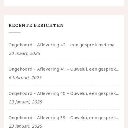
RECENTE BERICHTEN
Ongehoord – Aflevering 42 – een gesprek met marijn over seksueel opbloeien, het ouderschap uitvinden en verschillende leeftijden in je mee dragen
20 maart, 2025
Ongehoord – Aflevering 41 – Ouwelui, een gesprek met Marcelle over polyamorie op latere leeftijd, (mantel)zorg voor je partners en seksueel plezier.
6 februari, 2025
Ongehoord – Aflevering 40 – Ouwelui, een gesprek met Sadie Lune over vormende relaties en de geschiedenis van de queer pornobeweging
23 januari, 2025
Ongehoord – Aflevering 39 – Ouwelui, een gesprek met Pepijn en Ivo over hun regenbooggezin, eigenzinnig ouder worden en Cruise Control
23 januari, 2025