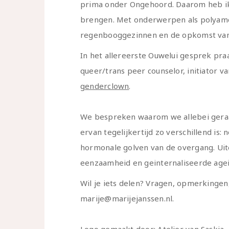
prima onder Ongehoord. Daarom heb ik
brengen. Met onderwerpen als polyamor
regenbooggezinnen en de opkomst van
In het allereerste Ouwelui gesprek praa
queer/trans peer counselor, initiator
genderclown
.
We bespreken waarom we allebei geraa
ervan tegelijkertijd zo verschillend is:
hormonale golven van de overgang. Uit
eenzaamheid en geinternaliseerde age
Wil je iets delen? Vragen, opmerkinge
marije@marijejanssen.nl.