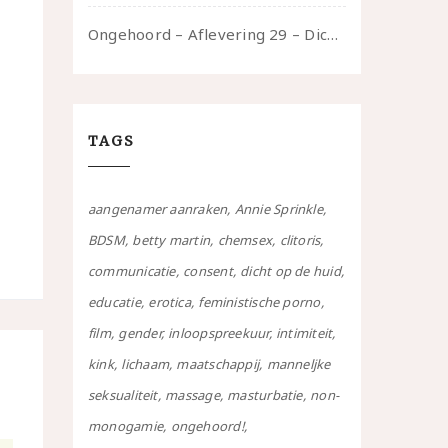
Ongehoord – Aflevering 29 – Dicht op de Huid: Anita
TAGS
aangenamer aanraken
Annie Sprinkle
BDSM
betty martin
chemsex
clitoris
communicatie
consent
dicht op de huid
educatie
erotica
feministische porno
film
gender
inloopspreekuur
intimiteit
kink
lichaam
maatschappij
manneljke
seksualiteit
massage
masturbatie
non-
monogamie
ongehoord!