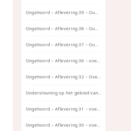
Ongehoord – Aflevering 39 – Ouwelui, een gesprek met Pepijn en Ivo over hun regenbooggezin, eigenzinnig ouder worden en Cruise Control
Ongehoord – Aflevering 38 – Ouwelui, een gesprek met vreer over behoefte aan geborgenheid en het behouden van je idealen
Ongehoord – Aflevering 37 – Ouwelui, een gesprek met non over seksualiteit, transitie en ageism
Ongehoord – Aflevering 36 – over transformative justice – in gesprek met Ella en carson
Ongehoord – Aflevering 32 – Over autisme en seksualiteit – in gesprek met Roos Reijbroek
Ondersteuning op het gebied van consent en seksualiteit
Ongehoord – Aflevering 31 – over seks, professioneel en persoonlijk, een gesprek met Marije
Ongehoord – Aflevering 30 – over vertragen, consent en negatieve gevoelens met Meg-John Barker