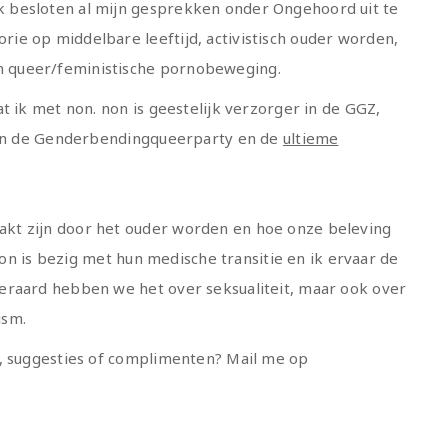
 besloten al mijn gesprekken onder Ongehoord uit te
ie op middelbare leeftijd, activistisch ouder worden,
 queer/feministische pornobeweging.
t ik met non. non is geestelijk verzorger in de GGZ,
 van de Genderbendingqueerparty en de
ultieme
kt zijn door het ouder worden en hoe onze beleving
 non is bezig met hun medische transitie en ik ervaar de
eraard hebben we het over seksualiteit, maar ook over
ism.
n, suggesties of complimenten? Mail me op