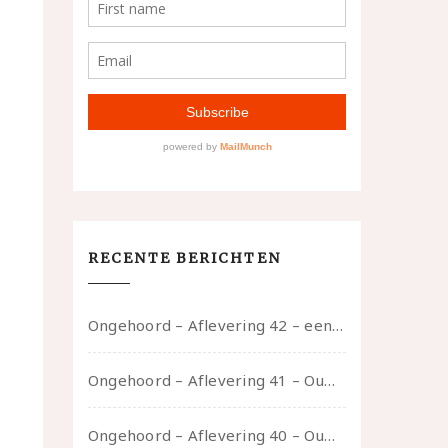
RECENTE BERICHTEN
Ongehoord – Aflevering 42 – een gesprek met marijn over seksueel opbloeien, het ouderschap uitvinden en verschillende leeftijden in je mee dragen
Ongehoord – Aflevering 41 – Ouwelui, een gesprek met Marcelle over polyamorie op latere leeftijd, (mantel)zorg voor je partners en seksueel plezier.
Ongehoord – Aflevering 40 – Ouwelui, een gesprek met Sadie Lune over vormende relaties en de geschiedenis van de queer pornobeweging