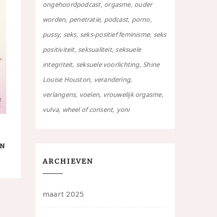
ongehoordpodcast
orgasme
ouder
worden
penetratie
podcast
porno
pussy
seks
seks-positief feminisme
seks
positiviteit
seksualiteit
seksuele
integriteit
seksuele voorlichting
Shine
Louise Houston
verandering
verlangens
voelen
vrouwelijk orgasme
vulva
wheel of consent
yoni
IN
ARCHIEVEN
maart 2025