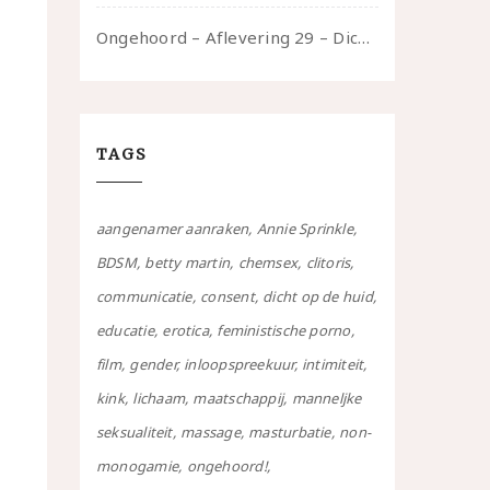
Ongehoord – Aflevering 29 – Dicht op de Huid: Anita
TAGS
aangenamer aanraken
Annie Sprinkle
BDSM
betty martin
chemsex
clitoris
communicatie
consent
dicht op de huid
educatie
erotica
feministische porno
film
gender
inloopspreekuur
intimiteit
kink
lichaam
maatschappij
manneljke
seksualiteit
massage
masturbatie
non-
monogamie
ongehoord!