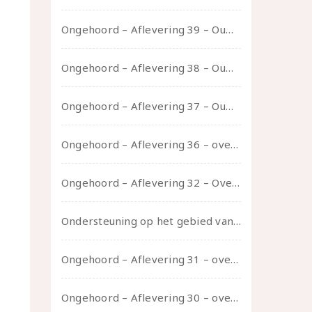
Ongehoord – Aflevering 39 – Ouwelui, een gesprek met Pepijn en Ivo over hun regenbooggezin, eigenzinnig ouder worden en Cruise Control
Ongehoord – Aflevering 38 – Ouwelui, een gesprek met vreer over behoefte aan geborgenheid en het behouden van je idealen
Ongehoord – Aflevering 37 – Ouwelui, een gesprek met non over seksualiteit, transitie en ageism
Ongehoord – Aflevering 36 – over transformative justice – in gesprek met Ella en carson
Ongehoord – Aflevering 32 – Over autisme en seksualiteit – in gesprek met Roos Reijbroek
Ondersteuning op het gebied van consent en seksualiteit
Ongehoord – Aflevering 31 – over seks, professioneel en persoonlijk, een gesprek met Marije
Ongehoord – Aflevering 30 – over vertragen, consent en negatieve gevoelens met Meg-John Barker