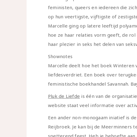
feministen, queers en iedereen die zich
op hun veertigste, vijftigste of zestigst
Marcelle ging op latere leeftijd polya
hoe ze haar relaties vorm geeft, de rol 
haar plezier in seks het delen van seks
Shownotes
Marcelle deelt hoe het boek Winteren 
liefdesverdriet. Een boek over terugker
feministische boekhandel Savannah. Ba
Pluk de Liefde
is één van de organisatie
website staat veel informatie over acti
Een ander non-monogaam iniatief is d
Reijbroek. Je kan bij de Meerminners t
spetterend feest. Heb je behoefte aan 