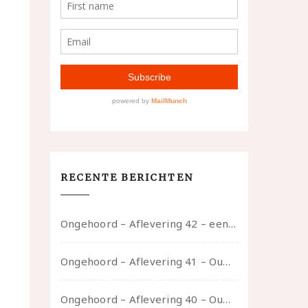
RECENTE BERICHTEN
Ongehoord – Aflevering 42 – een gesprek met marijn over seksueel opbloeien, het ouderschap uitvinden en verschillende leeftijden in je mee dragen
Ongehoord – Aflevering 41 – Ouwelui, een gesprek met Marcelle over polyamorie op latere leeftijd, (mantel)zorg voor je partners en seksueel plezier.
Ongehoord – Aflevering 40 – Ouwelui, een gesprek met Sadie Lune over vormende relaties en de geschiedenis van de queer pornobeweging