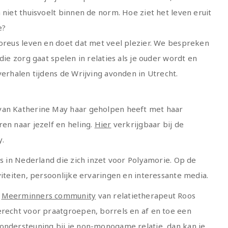
 niet thuisvoelt binnen de norm. Hoe ziet het leven eruit
e?
moreus leven en doet dat met veel plezier. We bespreken
die zorg gaat spelen in relaties als je ouder wordt en
verhalen tijdens de Wrijving avonden in Utrecht.
van Katherine May haar geholpen heeft met haar
en naar jezelf en heling.
Hier
verkrijgbaar bij de
y.
s in Nederland die zich inzet voor Polyamorie. Op de
viteiten, persoonlijke ervaringen en interessante media.
e
Meerminners community
van relatietherapeut Roos
erecht voor praatgroepen, borrels en af en toe een
ondersteuning bij je non-monogame relatie, dan kan je