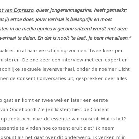
ent van Expreszo
, queer jongerenmagazine, heeft gemaakt;
at jij ertoe doet. Jouw verhaal is belangrijk en moet
hten in de media opnieuw geconfronteerd wordt met deze
haal te delen. En dat is nooit ‘te laat’. Je bent niet alleen.”
ualiteit in al haar verschijningsvormen. Twee keer per
luisteren. De ene keer een interview met een expert en
soonlijke seksuele levensverhaal, onder de noemer Dicht
men de Consent Conversaties uit, gesprekken over alles
op gaat en komt er twee weken later een eerste
van Ongehoord! Zie (en luister) hier: de Consent
 op zoektocht naar de essentie van consent. Wat is het?
 essentie te vinden hoe consent eruit ziet? Ik neem
angspunt als het gaat over dit onderwerp. Ik verken mijn