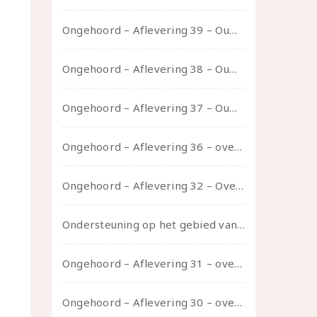
Ongehoord – Aflevering 39 – Ouwelui, een gesprek met Pepijn en Ivo over hun regenbooggezin, eigenzinnig ouder worden en Cruise Control
Ongehoord – Aflevering 38 – Ouwelui, een gesprek met vreer over behoefte aan geborgenheid en het behouden van je idealen
Ongehoord – Aflevering 37 – Ouwelui, een gesprek met non over seksualiteit, transitie en ageism
Ongehoord – Aflevering 36 – over transformative justice – in gesprek met Ella en carson
Ongehoord – Aflevering 32 – Over autisme en seksualiteit – in gesprek met Roos Reijbroek
Ondersteuning op het gebied van consent en seksualiteit
Ongehoord – Aflevering 31 – over seks, professioneel en persoonlijk, een gesprek met Marije
Ongehoord – Aflevering 30 – over vertragen, consent en negatieve gevoelens met Meg-John Barker