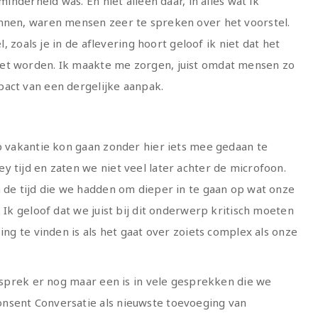
minderheid was. En niet alleen daar, in alles wat ik
annen, waren mensen zeer te spreken over het voorstel.
l, zoals je in de aflevering hoort geloof ik niet dat het
et worden. Ik maakte me zorgen, juist omdat mensen zo
pact van een dergelijke aanpak.
op vakantie kon gaan zonder hier iets mee gedaan te
y tijd en zaten we niet veel later achter de microfoon.
n de tijd die we hadden om dieper in te gaan op wat onze
 Ik geloof dat we juist bij dit onderwerp kritisch moeten
ing te vinden is als het gaat over zoiets complex als onze
gesprek er nog maar een is in vele gesprekken die we
nsent Conversatie als nieuwste toevoeging van