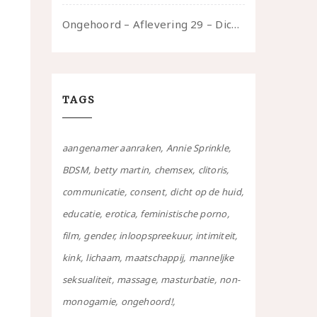
Ongehoord – Aflevering 29 – Dicht op de Huid: Anita
TAGS
aangenamer aanraken
Annie Sprinkle
BDSM
betty martin
chemsex
clitoris
communicatie
consent
dicht op de huid
educatie
erotica
feministische porno
film
gender
inloopspreekuur
intimiteit
kink
lichaam
maatschappij
manneljke
seksualiteit
massage
masturbatie
non-
monogamie
ongehoord!