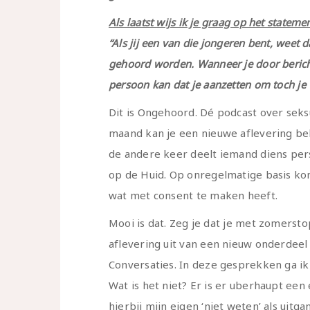
Als laatst wijs ik je graag op het statem
“
Als jij een van die jongeren bent, weet d
gehoord worden. Wanneer je door beric
persoon kan dat je aanzetten om toch je ver
Dit is Ongehoord. Dé podcast over seks
maand kan je een nieuwe aflevering be
de andere keer deelt iemand diens per
op de Huid. Op onregelmatige basis ko
wat met consent te maken heeft.
Mooi is dat. Zeg je dat je met zomerst
aflevering uit van een nieuw onderdeel 
Conversaties. In deze gesprekken ga ik
Wat is het niet? Er is er uberhaupt een
hierbij mijn eigen ‘niet weten’ als uitg