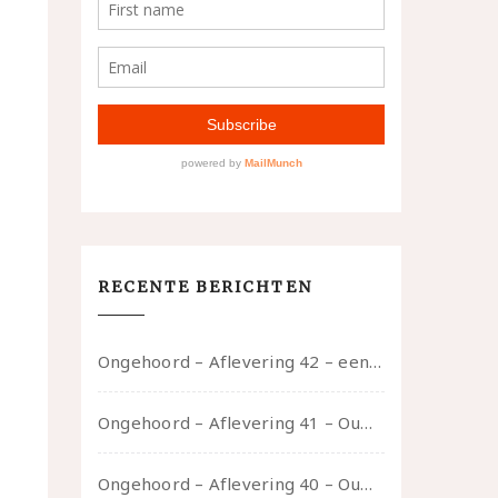
RECENTE BERICHTEN
Ongehoord – Aflevering 42 – een gesprek met marijn over seksueel opbloeien, het ouderschap uitvinden en verschillende leeftijden in je mee dragen
Ongehoord – Aflevering 41 – Ouwelui, een gesprek met Marcelle over polyamorie op latere leeftijd, (mantel)zorg voor je partners en seksueel plezier.
Ongehoord – Aflevering 40 – Ouwelui, een gesprek met Sadie Lune over vormende relaties en de geschiedenis van de queer pornobeweging