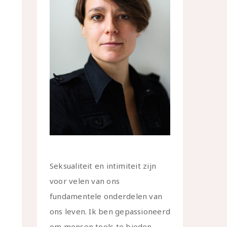
ent
gaven
ven
ie
atie
Seksualiteit en intimiteit zijn
voor velen van ons
fundamentele onderdelen van
ons leven. Ik ben gepassioneerd
om mensen tools te bieden