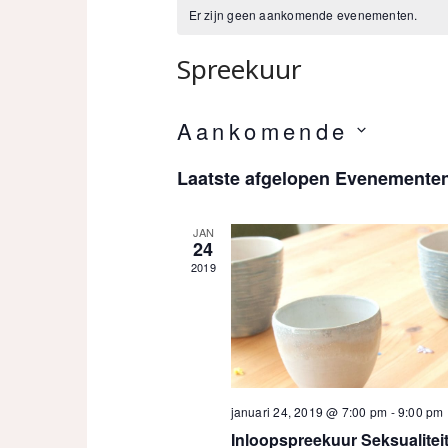
Er zijn geen aankomende evenementen.
Spreekuur
Aankomende
Selecteer
Laatste afgelopen Evenemente
een
datum.
JAN
24
2019
januari 24, 2019 @ 7:00 pm
-
9:00 pm
Inloopspreekuur Seksualitei