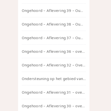
Ongehoord – Aflevering 39 – Ouwelui, een gesprek met Pepijn en Ivo over hun regenbooggezin, eigenzinnig ouder worden en Cruise Control
Ongehoord – Aflevering 38 – Ouwelui, een gesprek met vreer over behoefte aan geborgenheid en het behouden van je idealen
Ongehoord – Aflevering 37 – Ouwelui, een gesprek met non over seksualiteit, transitie en ageism
Ongehoord – Aflevering 36 – over transformative justice – in gesprek met Ella en carson
Ongehoord – Aflevering 32 – Over autisme en seksualiteit – in gesprek met Roos Reijbroek
Ondersteuning op het gebied van consent en seksualiteit
Ongehoord – Aflevering 31 – over seks, professioneel en persoonlijk, een gesprek met Marije
Ongehoord – Aflevering 30 – over vertragen, consent en negatieve gevoelens met Meg-John Barker