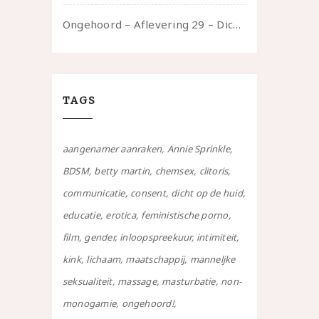
Ongehoord – Aflevering 29 – Dicht op de Huid: Anita
TAGS
aangenamer aanraken
Annie Sprinkle
BDSM
betty martin
chemsex
clitoris
communicatie
consent
dicht op de huid
educatie
erotica
feministische porno
film
gender
inloopspreekuur
intimiteit
kink
lichaam
maatschappij
manneljke
seksualiteit
massage
masturbatie
non-
monogamie
ongehoord!