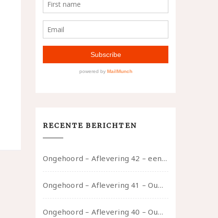
RECENTE BERICHTEN
Ongehoord – Aflevering 42 – een gesprek met marijn over seksueel opbloeien, het ouderschap uitvinden en verschillende leeftijden in je mee dragen
Ongehoord – Aflevering 41 – Ouwelui, een gesprek met Marcelle over polyamorie op latere leeftijd, (mantel)zorg voor je partners en seksueel plezier.
Ongehoord – Aflevering 40 – Ouwelui, een gesprek met Sadie Lune over vormende relaties en de geschiedenis van de queer pornobeweging