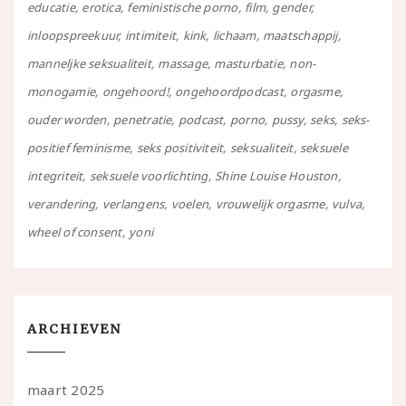
educatie
erotica
feministische porno
film
gender
inloopspreekuur
intimiteit
kink
lichaam
maatschappij
manneljke seksualiteit
massage
masturbatie
non-
monogamie
ongehoord!
ongehoordpodcast
orgasme
ouder worden
penetratie
podcast
porno
pussy
seks
seks-
positief feminisme
seks positiviteit
seksualiteit
seksuele
integriteit
seksuele voorlichting
Shine Louise Houston
verandering
verlangens
voelen
vrouwelijk orgasme
vulva
wheel of consent
yoni
ARCHIEVEN
maart 2025