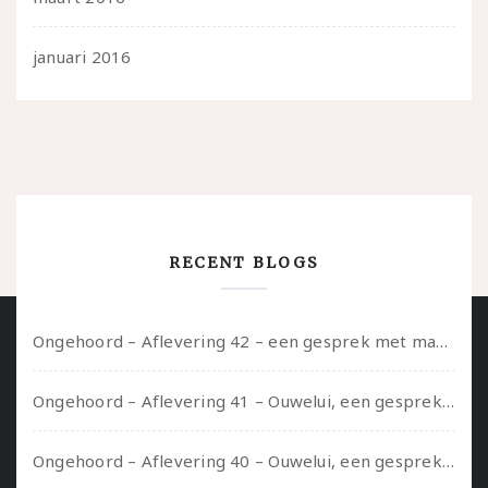
januari 2016
RECENT BLOGS
Ongehoord – Aflevering 42 – een gesprek met marijn over seksueel opbloeien, het ouderschap uitvinden en verschillende leeftijden in je mee dragen
Ongehoord – Aflevering 41 – Ouwelui, een gesprek met Marcelle over polyamorie op latere leeftijd, (mantel)zorg voor je partners en seksueel plezier.
Ongehoord – Aflevering 40 – Ouwelui, een gesprek met Sadie Lune over vormende relaties en de geschiedenis van de queer pornobeweging