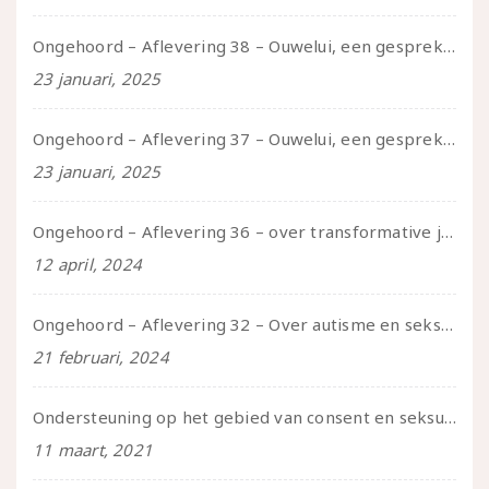
Ongehoord – Aflevering 38 – Ouwelui, een gesprek met vreer over behoefte aan geborgenheid en het behouden van je idealen
23 januari, 2025
Ongehoord – Aflevering 37 – Ouwelui, een gesprek met non over seksualiteit, transitie en ageism
23 januari, 2025
Ongehoord – Aflevering 36 – over transformative justice – in gesprek met Ella en carson
12 april, 2024
Ongehoord – Aflevering 32 – Over autisme en seksualiteit – in gesprek met Roos Reijbroek
21 februari, 2024
Ondersteuning op het gebied van consent en seksualiteit
11 maart, 2021