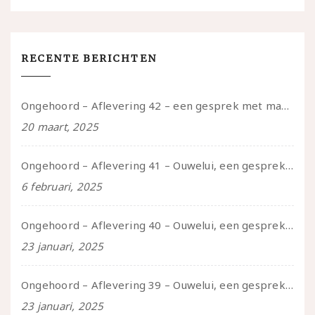
RECENTE BERICHTEN
Ongehoord – Aflevering 42 – een gesprek met marijn over seksueel opbloeien, het ouderschap uitvinden en verschillende leeftijden in je mee dragen
20 maart, 2025
Ongehoord – Aflevering 41 – Ouwelui, een gesprek met Marcelle over polyamorie op latere leeftijd, (mantel)zorg voor je partners en seksueel plezier.
6 februari, 2025
Ongehoord – Aflevering 40 – Ouwelui, een gesprek met Sadie Lune over vormende relaties en de geschiedenis van de queer pornobeweging
23 januari, 2025
Ongehoord – Aflevering 39 – Ouwelui, een gesprek met Pepijn en Ivo over hun regenbooggezin, eigenzinnig ouder worden en Cruise Control
23 januari, 2025