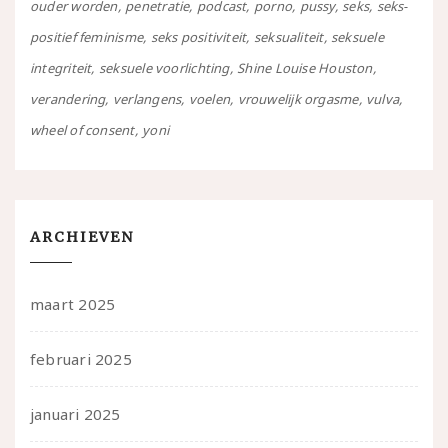
ouder worden
penetratie
podcast
porno
pussy
seks
seks-
positief feminisme
seks positiviteit
seksualiteit
seksuele
integriteit
seksuele voorlichting
Shine Louise Houston
verandering
verlangens
voelen
vrouwelijk orgasme
vulva
wheel of consent
yoni
ARCHIEVEN
maart 2025
februari 2025
januari 2025