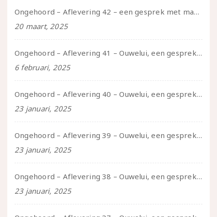
Ongehoord – Aflevering 42 – een gesprek met marijn over seksueel opbloeien, het ouderschap uitvinden en verschillende leeftijden in je mee dragen
20 maart, 2025
Ongehoord – Aflevering 41 – Ouwelui, een gesprek met Marcelle over polyamorie op latere leeftijd, (mantel)zorg voor je partners en seksueel plezier.
6 februari, 2025
Ongehoord – Aflevering 40 – Ouwelui, een gesprek met Sadie Lune over vormende relaties en de geschiedenis van de queer pornobeweging
23 januari, 2025
Ongehoord – Aflevering 39 – Ouwelui, een gesprek met Pepijn en Ivo over hun regenbooggezin, eigenzinnig ouder worden en Cruise Control
23 januari, 2025
Ongehoord – Aflevering 38 – Ouwelui, een gesprek met vreer over behoefte aan geborgenheid en het behouden van je idealen
23 januari, 2025