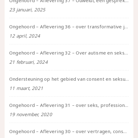
Ongehoord – Aflevering 37 – Ouwelui, een gesprek met non over seksualiteit, transitie en ageism
23 januari, 2025
Ongehoord – Aflevering 36 – over transformative justice – in gesprek met Ella en carson
12 april, 2024
Ongehoord – Aflevering 32 – Over autisme en seksualiteit – in gesprek met Roos Reijbroek
21 februari, 2024
Ondersteuning op het gebied van consent en seksualiteit
11 maart, 2021
Ongehoord – Aflevering 31 – over seks, professioneel en persoonlijk, een gesprek met Marije
19 november, 2020
Ongehoord – Aflevering 30 – over vertragen, consent en negatieve gevoelens met Meg-John Barker