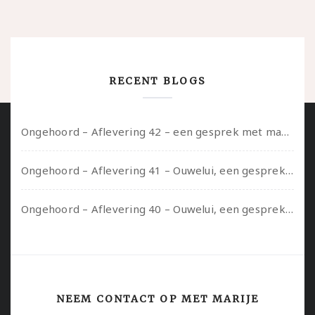
RECENT BLOGS
Ongehoord – Aflevering 42 – een gesprek met marijn over seksueel opbloeien, het ouderschap uitvinden en verschillende leeftijden in je mee dragen
Ongehoord – Aflevering 41 – Ouwelui, een gesprek met Marcelle over polyamorie op latere leeftijd, (mantel)zorg voor je partners en seksueel plezier.
Ongehoord – Aflevering 40 – Ouwelui, een gesprek met Sadie Lune over vormende relaties en de geschiedenis van de queer pornobeweging
NEEM CONTACT OP MET MARIJE