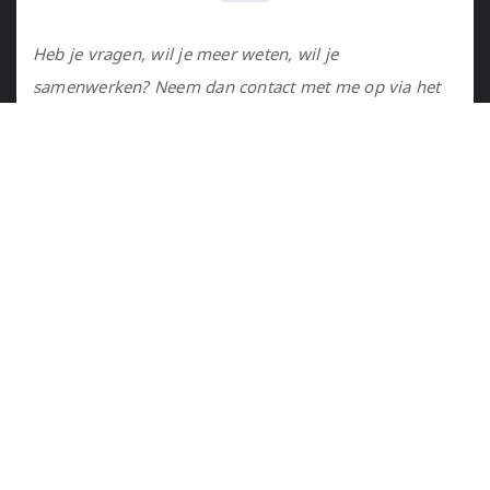
Heb je vragen, wil je meer weten, wil je
samenwerken? Neem dan contact met me op via het
contactformulier of via de email.
Utrecht, NL
marije@marijejanssen.nl