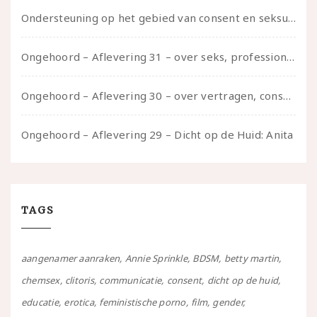
Ondersteuning op het gebied van consent en seksualiteit
Ongehoord – Aflevering 31 – over seks, professioneel en persoonlijk, een gesprek met Marije
Ongehoord – Aflevering 30 – over vertragen, consent en negatieve gevoelens met Meg-John Barker
Ongehoord – Aflevering 29 – Dicht op de Huid: Anita
TAGS
aangenamer aanraken
Annie Sprinkle
BDSM
betty martin
chemsex
clitoris
communicatie
consent
dicht op de huid
educatie
erotica
feministische porno
film
gender