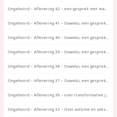
Ongehoord – Aflevering 42 – een gesprek met marijn over seksueel opbloeien, het ouderschap uitvinden en verschillende leeftijden in je mee dragen
Ongehoord – Aflevering 41 – Ouwelui, een gesprek met Marcelle over polyamorie op latere leeftijd, (mantel)zorg voor je partners en seksueel plezier.
Ongehoord – Aflevering 40 – Ouwelui, een gesprek met Sadie Lune over vormende relaties en de geschiedenis van de queer pornobeweging
Ongehoord – Aflevering 39 – Ouwelui, een gesprek met Pepijn en Ivo over hun regenbooggezin, eigenzinnig ouder worden en Cruise Control
Ongehoord – Aflevering 38 – Ouwelui, een gesprek met vreer over behoefte aan geborgenheid en het behouden van je idealen
Ongehoord – Aflevering 37 – Ouwelui, een gesprek met non over seksualiteit, transitie en ageism
Ongehoord – Aflevering 36 – over transformative justice – in gesprek met Ella en carson
Ongehoord – Aflevering 32 – Over autisme en seksualiteit – in gesprek met Roos Reijbroek