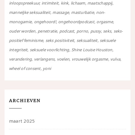
inloopspreekuur
intimiteit
kink
lichaam
maatschappij
manneljke seksualiteit
massage
masturbatie
non-
monogamie
ongehoord!
ongehoordpodcast
orgasme
ouder worden
penetratie
podcast
porno
pussy
seks
seks-
positief feminisme
seks positiviteit
seksualiteit
seksuele
integriteit
seksuele voorlichting
Shine Louise Houston
verandering
verlangens
voelen
vrouwelijk orgasme
vulva
wheel of consent
yoni
ARCHIEVEN
maart 2025