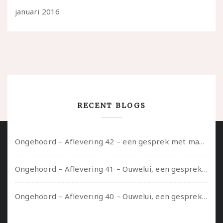
januari 2016
RECENT BLOGS
Ongehoord – Aflevering 42 – een gesprek met marijn over seksueel opbloeien, het ouderschap uitvinden en verschillende leeftijden in je mee dragen
Ongehoord – Aflevering 41 – Ouwelui, een gesprek met Marcelle over polyamorie op latere leeftijd, (mantel)zorg voor je partners en seksueel plezier.
Ongehoord – Aflevering 40 – Ouwelui, een gesprek met Sadie Lune over vormende relaties en de geschiedenis van de queer pornobeweging