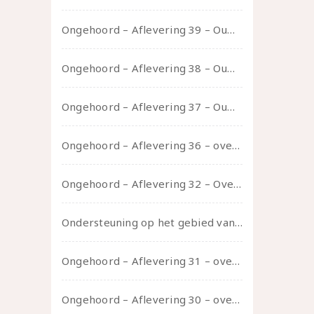
Ongehoord – Aflevering 39 – Ouwelui, een gesprek met Pepijn en Ivo over hun regenbooggezin, eigenzinnig ouder worden en Cruise Control
Ongehoord – Aflevering 38 – Ouwelui, een gesprek met vreer over behoefte aan geborgenheid en het behouden van je idealen
Ongehoord – Aflevering 37 – Ouwelui, een gesprek met non over seksualiteit, transitie en ageism
Ongehoord – Aflevering 36 – over transformative justice – in gesprek met Ella en carson
Ongehoord – Aflevering 32 – Over autisme en seksualiteit – in gesprek met Roos Reijbroek
Ondersteuning op het gebied van consent en seksualiteit
Ongehoord – Aflevering 31 – over seks, professioneel en persoonlijk, een gesprek met Marije
Ongehoord – Aflevering 30 – over vertragen, consent en negatieve gevoelens met Meg-John Barker