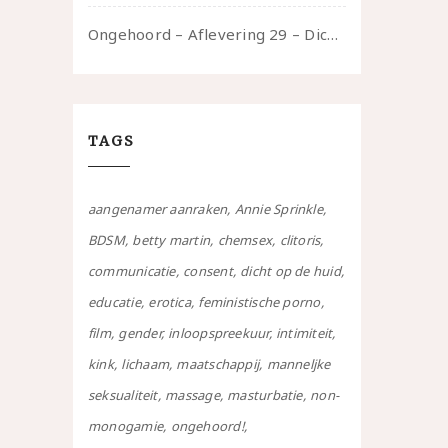
Ongehoord – Aflevering 29 – Dicht op de Huid: Anita
TAGS
aangenamer aanraken
Annie Sprinkle
BDSM
betty martin
chemsex
clitoris
communicatie
consent
dicht op de huid
educatie
erotica
feministische porno
film
gender
inloopspreekuur
intimiteit
kink
lichaam
maatschappij
manneljke
seksualiteit
massage
masturbatie
non-
monogamie
ongehoord!