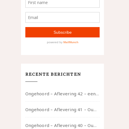
RECENTE BERICHTEN
Ongehoord – Aflevering 42 – een gesprek met marijn over seksueel opbloeien, het ouderschap uitvinden en verschillende leeftijden in je mee dragen
Ongehoord – Aflevering 41 – Ouwelui, een gesprek met Marcelle over polyamorie op latere leeftijd, (mantel)zorg voor je partners en seksueel plezier.
Ongehoord – Aflevering 40 – Ouwelui, een gesprek met Sadie Lune over vormende relaties en de geschiedenis van de queer pornobeweging