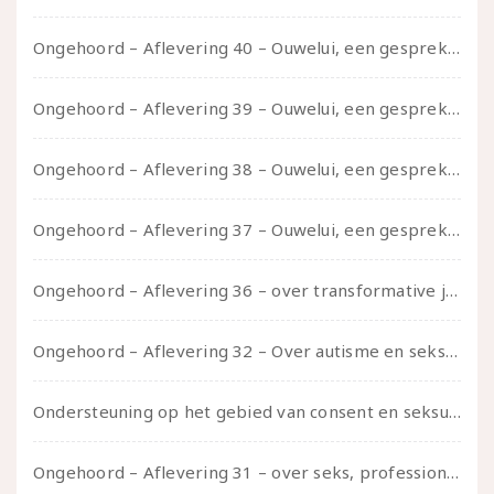
Ongehoord – Aflevering 40 – Ouwelui, een gesprek met Sadie Lune over vormende relaties en de geschiedenis van de queer pornobeweging
Ongehoord – Aflevering 39 – Ouwelui, een gesprek met Pepijn en Ivo over hun regenbooggezin, eigenzinnig ouder worden en Cruise Control
Ongehoord – Aflevering 38 – Ouwelui, een gesprek met vreer over behoefte aan geborgenheid en het behouden van je idealen
Ongehoord – Aflevering 37 – Ouwelui, een gesprek met non over seksualiteit, transitie en ageism
Ongehoord – Aflevering 36 – over transformative justice – in gesprek met Ella en carson
Ongehoord – Aflevering 32 – Over autisme en seksualiteit – in gesprek met Roos Reijbroek
Ondersteuning op het gebied van consent en seksualiteit
Ongehoord – Aflevering 31 – over seks, professioneel en persoonlijk, een gesprek met Marije