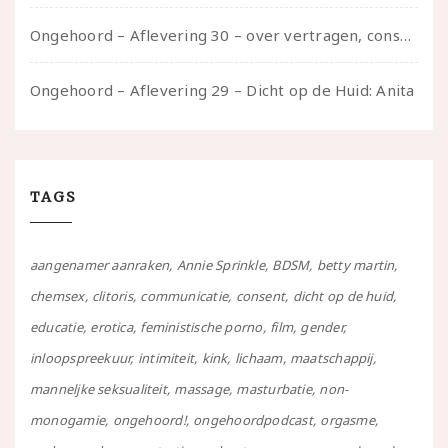
Ongehoord – Aflevering 30 – over vertragen, consent en negatieve gevoelens met Meg-John Barker
Ongehoord – Aflevering 29 – Dicht op de Huid: Anita
TAGS
aangenamer aanraken
Annie Sprinkle
BDSM
betty martin
chemsex
clitoris
communicatie
consent
dicht op de huid
educatie
erotica
feministische porno
film
gender
inloopspreekuur
intimiteit
kink
lichaam
maatschappij
manneljke seksualiteit
massage
masturbatie
non-
monogamie
ongehoord!
ongehoordpodcast
orgasme