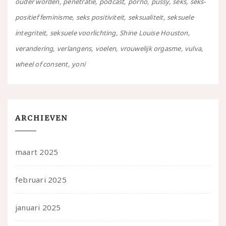
ouder worden
penetratie
podcast
porno
pussy
seks
seks-
positief feminisme
seks positiviteit
seksualiteit
seksuele
integriteit
seksuele voorlichting
Shine Louise Houston
verandering
verlangens
voelen
vrouwelijk orgasme
vulva
wheel of consent
yoni
ARCHIEVEN
maart 2025
februari 2025
januari 2025