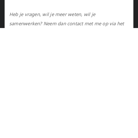
Heb je vragen, wil je meer weten, wil je
samenwerken? Neem dan contact met me op via het
contactformulier of via de email.
Utrecht, NL
marije@marijejanssen.nl