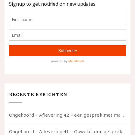
RECENTE BERICHTEN
Ongehoord – Aflevering 42 – een gesprek met marijn over seksueel opbloeien, het ouderschap uitvinden en verschillende leeftijden in je mee dragen
Ongehoord – Aflevering 41 – Ouwelui, een gesprek met Marcelle over polyamorie op latere leeftijd, (mantel)zorg voor je partners en seksueel plezier.