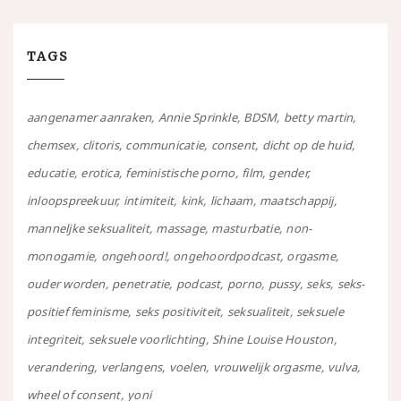
TAGS
aangenamer aanraken
Annie Sprinkle
BDSM
betty martin
chemsex
clitoris
communicatie
consent
dicht op de huid
educatie
erotica
feministische porno
film
gender
inloopspreekuur
intimiteit
kink
lichaam
maatschappij
manneljke seksualiteit
massage
masturbatie
non-
monogamie
ongehoord!
ongehoordpodcast
orgasme
ouder worden
penetratie
podcast
porno
pussy
seks
seks-
positief feminisme
seks positiviteit
seksualiteit
seksuele
integriteit
seksuele voorlichting
Shine Louise Houston
verandering
verlangens
voelen
vrouwelijk orgasme
vulva
wheel of consent
yoni