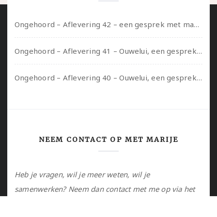
Ongehoord – Aflevering 42 – een gesprek met marijn over seksueel opbloeien, het ouderschap uitvinden en verschillende leeftijden in je mee dragen
Ongehoord – Aflevering 41 – Ouwelui, een gesprek met Marcelle over polyamorie op latere leeftijd, (mantel)zorg voor je partners en seksueel plezier.
Ongehoord – Aflevering 40 – Ouwelui, een gesprek met Sadie Lune over vormende relaties en de geschiedenis van de queer pornobeweging
NEEM CONTACT OP MET MARIJE
Heb je vragen, wil je meer weten, wil je
samenwerken? Neem dan contact met me op via het
contactformulier of via de email.