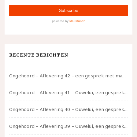
RECENTE BERICHTEN
Ongehoord – Aflevering 42 – een gesprek met marijn over seksueel opbloeien, het ouderschap uitvinden en verschillende leeftijden in je mee dragen
Ongehoord – Aflevering 41 – Ouwelui, een gesprek met Marcelle over polyamorie op latere leeftijd, (mantel)zorg voor je partners en seksueel plezier.
Ongehoord – Aflevering 40 – Ouwelui, een gesprek met Sadie Lune over vormende relaties en de geschiedenis van de queer pornobeweging
Ongehoord – Aflevering 39 – Ouwelui, een gesprek met Pepijn en Ivo over hun regenbooggezin, eigenzinnig ouder worden en Cruise Control