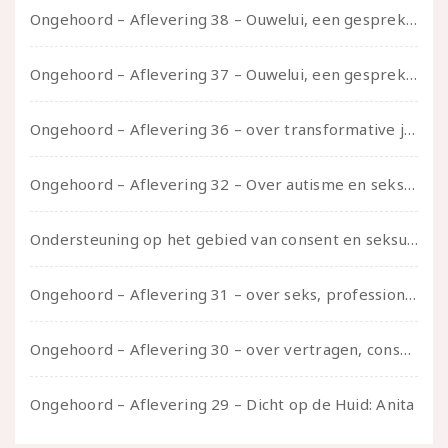
Ongehoord – Aflevering 38 – Ouwelui, een gesprek met vreer over behoefte aan geborgenheid en het behouden van je idealen
Ongehoord – Aflevering 37 – Ouwelui, een gesprek met non over seksualiteit, transitie en ageism
Ongehoord – Aflevering 36 – over transformative justice – in gesprek met Ella en carson
Ongehoord – Aflevering 32 – Over autisme en seksualiteit – in gesprek met Roos Reijbroek
Ondersteuning op het gebied van consent en seksualiteit
Ongehoord – Aflevering 31 – over seks, professioneel en persoonlijk, een gesprek met Marije
Ongehoord – Aflevering 30 – over vertragen, consent en negatieve gevoelens met Meg-John Barker
Ongehoord – Aflevering 29 – Dicht op de Huid: Anita