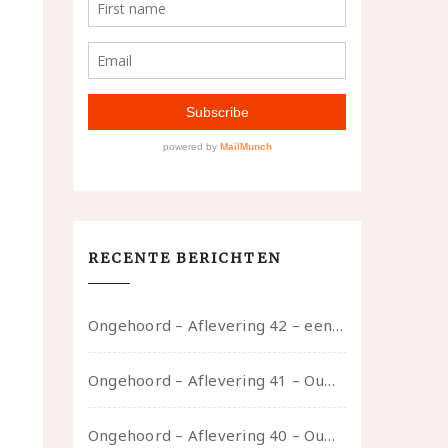
RECENTE BERICHTEN
Ongehoord – Aflevering 42 – een gesprek met marijn over seksueel opbloeien, het ouderschap uitvinden en verschillende leeftijden in je mee dragen
Ongehoord – Aflevering 41 – Ouwelui, een gesprek met Marcelle over polyamorie op latere leeftijd, (mantel)zorg voor je partners en seksueel plezier.
Ongehoord – Aflevering 40 – Ouwelui, een gesprek met Sadie Lune over vormende relaties en de geschiedenis van de queer pornobeweging