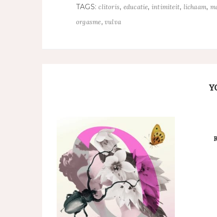
TAGS:
,
,
,
,
clitoris
educatie
intimiteit
lichaam
ma
,
orgasme
vulva
Y