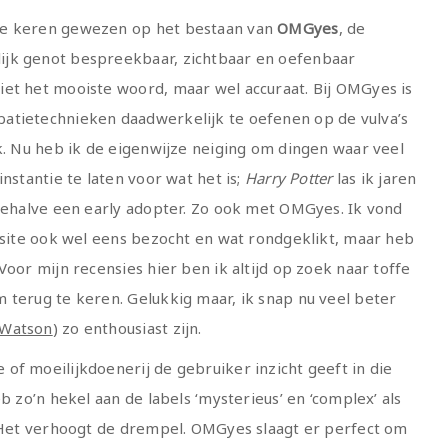
re keren gewezen op het bestaan van
OMGyes
, de
ijk genot bespreekbaar, zichtbaar en oefenbaar
et het mooiste woord, maar wel accuraat. Bij OMGyes is
atietechnieken daadwerkelijk te oefenen op de vulva’s
ck. Nu heb ik de eigenwijze neiging om dingen waar veel
nstantie te laten voor wat het is;
Harry Potter
las ik jaren
behalve een early adopter. Zo ook met OMGyes. Ik vond
e site ook wel eens bezocht en wat rondgeklikt, maar heb
Voor mijn recensies hier ben ik altijd op zoek naar toffe
 terug te keren. Gelukkig maar, ik snap nu veel beter
Watson
) zo enthousiast zijn.
of moeilijkdoenerij de gebruiker inzicht geeft in die
b zo’n hekel aan de labels ‘mysterieus’ en ‘complex’ als
. Het verhoogt de drempel. OMGyes slaagt er perfect om