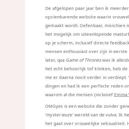
De afgelopen paar jaar ben ik meerde
opzienbarende website waarin vrouwel
gemaakt wordt. Oefenbaar, misschien ni
het mogelijk om uiteenlopende masturb
op je scherm, inclusief directe feedba
mensen enthousiast over zijn in eerste i
later, qua
Game of Thrones
was ik alles
het echt behoorlijk tof klinken, heb d
me er daarna nooit verder in verdiept. 
dingen en had ik een perfecte reden om
waarom al die mensen (inclusief
Emma 
OMGyes is een website die zonder gene 
‘mysterieuze’ wereld van de vulva. Ik he
het gaat over vrouwelijke seksualiteit