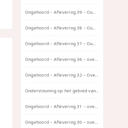
Ongehoord – Aflevering 39 – Ouwelui, een gesprek met Pepijn en Ivo over hun regenbooggezin, eigenzinnig ouder worden en Cruise Control
Ongehoord – Aflevering 38 – Ouwelui, een gesprek met vreer over behoefte aan geborgenheid en het behouden van je idealen
Ongehoord – Aflevering 37 – Ouwelui, een gesprek met non over seksualiteit, transitie en ageism
Ongehoord – Aflevering 36 – over transformative justice – in gesprek met Ella en carson
Ongehoord – Aflevering 32 – Over autisme en seksualiteit – in gesprek met Roos Reijbroek
Ondersteuning op het gebied van consent en seksualiteit
Ongehoord – Aflevering 31 – over seks, professioneel en persoonlijk, een gesprek met Marije
Ongehoord – Aflevering 30 – over vertragen, consent en negatieve gevoelens met Meg-John Barker