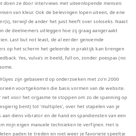
Dat doen ze door interviews met uiteenlopende mensen:
mensen van kleur. Ook de belevingen lopen uiteen, de ene
(s), terwijl de ander het juist heeft over soloseks. Naast
rin de deelnemers uitleggen hoe zij graag aangeraakt
zien. Last but not least, de al eerder genoemde
gers op het scherm het geleerde in praktijk kan brengen
edback. Yes, vulva’s in beeld, full on, zonder poespas (no
esome.
OMGyes zijn gebaseerd op onderzoeken met zo’n 2000
gorieën voortgekomen die basis vormen van de website.
er net voor het orgasme te stoppen om zo de spanning op
uwsgierig bent) tot ‘multiples’, over het stapelen van je
s aan diens vibrator en de hand en spandiensten van een
om mijn eigen manuele technieken te verfijnen. Het is
leten paden te treden en niet weer je favoriete speeltje