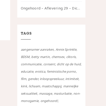
Ongehoord – Aflevering 29 – Dicht op de Huid: Anita
TAGS
aangenamer aanraken
Annie Sprinkle
BDSM
betty martin
chemsex
clitoris
communicatie
consent
dicht op de huid
educatie
erotica
feministische porno
film
gender
inloopspreekuur
intimiteit
kink
lichaam
maatschappij
manneljke
seksualiteit
massage
masturbatie
non-
monogamie
ongehoord!