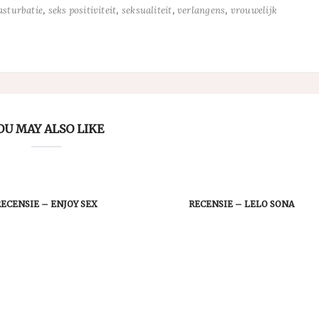
,
,
,
,
sturbatie
seks positiviteit
seksualiteit
verlangens
vrouwelijk
OU MAY ALSO LIKE
RECENSIE – ENJOY SEX
RECENSIE – LELO SONA