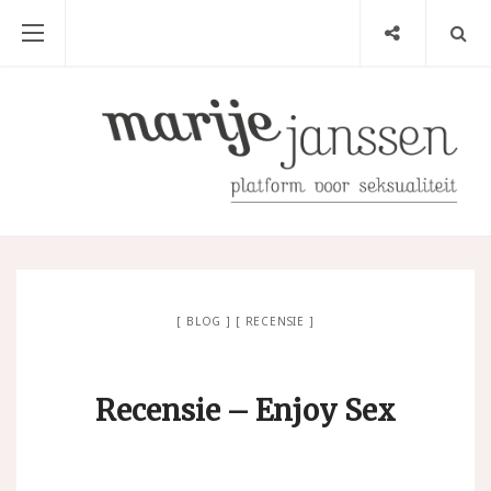
BLOG
RECENSIE
Recensie – Enjoy Sex