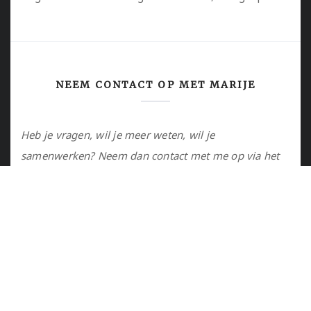
NEEM CONTACT OP MET MARIJE
Heb je vragen, wil je meer weten, wil je
samenwerken? Neem dan contact met me op via het
contactformulier of via de email.
Utrecht, NL
marije@marijejanssen.nl