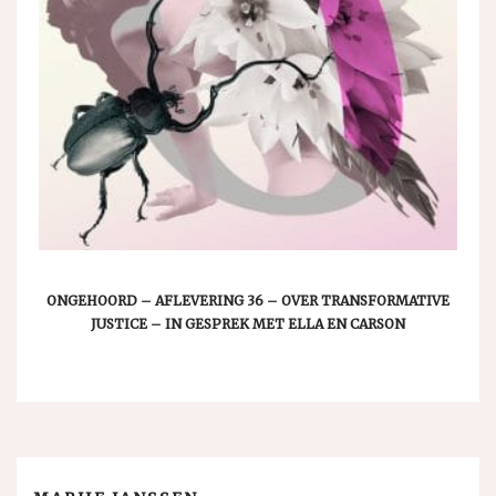
ONGEHOORD – AFLEVERING 36 – OVER TRANSFORMATIVE
JUSTICE – IN GESPREK MET ELLA EN CARSON