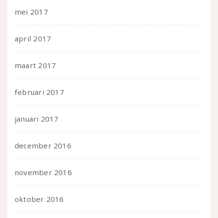
mei 2017
april 2017
maart 2017
februari 2017
januari 2017
december 2016
november 2016
oktober 2016