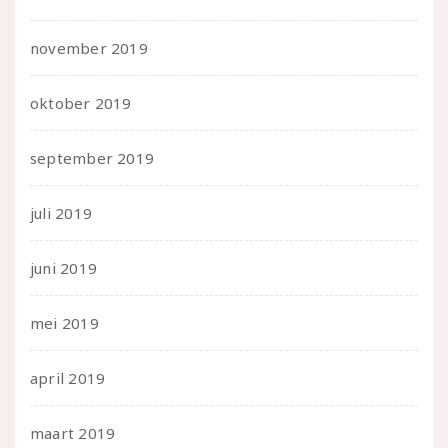
november 2019
oktober 2019
september 2019
juli 2019
juni 2019
mei 2019
april 2019
maart 2019