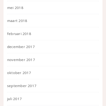
mei 2018
maart 2018
februari 2018
december 2017
november 2017
oktober 2017
september 2017
juli 2017