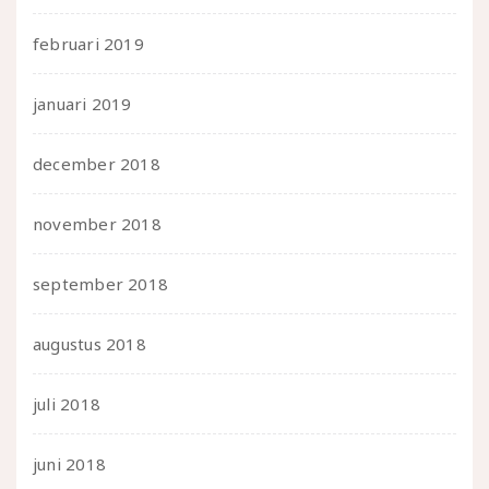
februari 2019
januari 2019
december 2018
november 2018
september 2018
augustus 2018
juli 2018
juni 2018