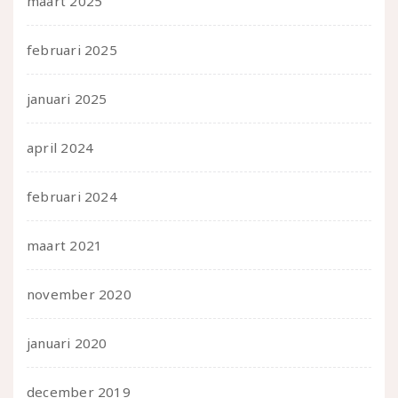
maart 2025
februari 2025
januari 2025
april 2024
februari 2024
maart 2021
november 2020
januari 2020
december 2019