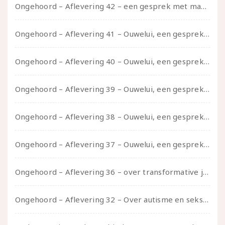
Ongehoord – Aflevering 42 – een gesprek met marijn over seksueel opbloeien, het ouderschap uitvinden en verschillende leeftijden in je mee dragen
Ongehoord – Aflevering 41 – Ouwelui, een gesprek met Marcelle over polyamorie op latere leeftijd, (mantel)zorg voor je partners en seksueel plezier.
Ongehoord – Aflevering 40 – Ouwelui, een gesprek met Sadie Lune over vormende relaties en de geschiedenis van de queer pornobeweging
Ongehoord – Aflevering 39 – Ouwelui, een gesprek met Pepijn en Ivo over hun regenbooggezin, eigenzinnig ouder worden en Cruise Control
Ongehoord – Aflevering 38 – Ouwelui, een gesprek met vreer over behoefte aan geborgenheid en het behouden van je idealen
Ongehoord – Aflevering 37 – Ouwelui, een gesprek met non over seksualiteit, transitie en ageism
Ongehoord – Aflevering 36 – over transformative justice – in gesprek met Ella en carson
Ongehoord – Aflevering 32 – Over autisme en seksualiteit – in gesprek met Roos Reijbroek