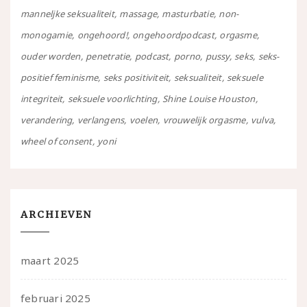
manneljke seksualiteit
massage
masturbatie
non-
monogamie
ongehoord!
ongehoordpodcast
orgasme
ouder worden
penetratie
podcast
porno
pussy
seks
seks-
positief feminisme
seks positiviteit
seksualiteit
seksuele
integriteit
seksuele voorlichting
Shine Louise Houston
verandering
verlangens
voelen
vrouwelijk orgasme
vulva
wheel of consent
yoni
ARCHIEVEN
maart 2025
februari 2025