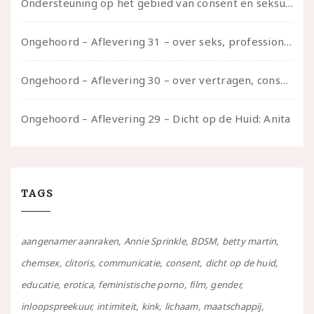
Ondersteuning op het gebied van consent en seksualiteit
Ongehoord – Aflevering 31 – over seks, professioneel en persoonlijk, een gesprek met Marije
Ongehoord – Aflevering 30 – over vertragen, consent en negatieve gevoelens met Meg-John Barker
Ongehoord – Aflevering 29 – Dicht op de Huid: Anita
TAGS
aangenamer aanraken
Annie Sprinkle
BDSM
betty martin
chemsex
clitoris
communicatie
consent
dicht op de huid
educatie
erotica
feministische porno
film
gender
inloopspreekuur
intimiteit
kink
lichaam
maatschappij