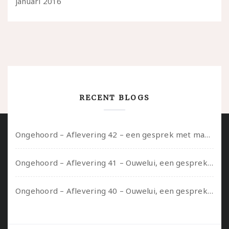
januari 2016
RECENT BLOGS
Ongehoord – Aflevering 42 – een gesprek met marijn over seksueel opbloeien, het ouderschap uitvinden en verschillende leeftijden in je mee dragen
Ongehoord – Aflevering 41 – Ouwelui, een gesprek met Marcelle over polyamorie op latere leeftijd, (mantel)zorg voor je partners en seksueel plezier.
Ongehoord – Aflevering 40 – Ouwelui, een gesprek met Sadie Lune over vormende relaties en de geschiedenis van de queer pornobeweging