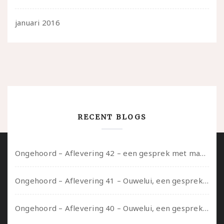
januari 2016
RECENT BLOGS
Ongehoord – Aflevering 42 – een gesprek met marijn over seksueel opbloeien, het ouderschap uitvinden en verschillende leeftijden in je mee dragen
Ongehoord – Aflevering 41 – Ouwelui, een gesprek met Marcelle over polyamorie op latere leeftijd, (mantel)zorg voor je partners en seksueel plezier.
Ongehoord – Aflevering 40 – Ouwelui, een gesprek met Sadie Lune over vormende relaties en de geschiedenis van de queer pornobeweging