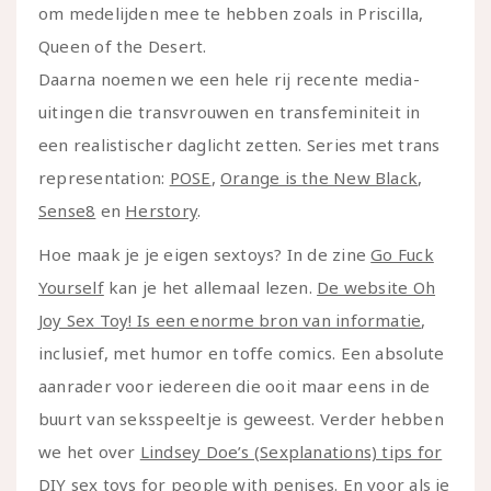
om medelijden mee te hebben zoals in Priscilla,
Queen of the Desert.
Daarna noemen we een hele rij recente media-
uitingen die transvrouwen en transfeminiteit in
een realistischer daglicht zetten. Series met trans
representation:
POSE
,
Orange is the New Black
,
Sense8
en
Herstory
.
Hoe maak je je eigen sextoys? In de zine
Go Fuck
Yourself
kan je het allemaal lezen.
De website Oh
Joy Sex Toy! Is een enorme bron van informatie
,
inclusief, met humor en toffe comics. Een absolute
aanrader voor iedereen die ooit maar eens in de
buurt van seksspeeltje is geweest. Verder hebben
we het over
Lindsey Doe’s (Sexplanations) tips for
DIY sex toys for people with penises
. En voor als je