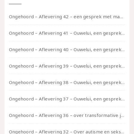
Ongehoord – Aflevering 42 – een gesprek met marijn over seksueel opbloeien, het ouderschap uitvinden en verschillende leeftijden in je mee dragen
Ongehoord – Aflevering 41 – Ouwelui, een gesprek met Marcelle over polyamorie op latere leeftijd, (mantel)zorg voor je partners en seksueel plezier.
Ongehoord – Aflevering 40 – Ouwelui, een gesprek met Sadie Lune over vormende relaties en de geschiedenis van de queer pornobeweging
Ongehoord – Aflevering 39 – Ouwelui, een gesprek met Pepijn en Ivo over hun regenbooggezin, eigenzinnig ouder worden en Cruise Control
Ongehoord – Aflevering 38 – Ouwelui, een gesprek met vreer over behoefte aan geborgenheid en het behouden van je idealen
Ongehoord – Aflevering 37 – Ouwelui, een gesprek met non over seksualiteit, transitie en ageism
Ongehoord – Aflevering 36 – over transformative justice – in gesprek met Ella en carson
Ongehoord – Aflevering 32 – Over autisme en seksualiteit – in gesprek met Roos Reijbroek