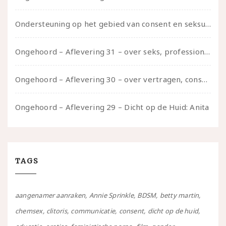
Ondersteuning op het gebied van consent en seksualiteit
Ongehoord – Aflevering 31 – over seks, professioneel en persoonlijk, een gesprek met Marije
Ongehoord – Aflevering 30 – over vertragen, consent en negatieve gevoelens met Meg-John Barker
Ongehoord – Aflevering 29 – Dicht op de Huid: Anita
TAGS
aangenamer aanraken
Annie Sprinkle
BDSM
betty martin
chemsex
clitoris
communicatie
consent
dicht op de huid