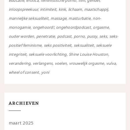
educatie
erotica
feministische porno
film
gender
inloopspreekuur
intimiteit
kink
lichaam
maatschappij
manneljke seksualiteit
massage
masturbatie
non-
monogamie
ongehoord!
ongehoordpodcast
orgasme
ouder worden
penetratie
podcast
porno
pussy
seks
seks-
positief feminisme
seks positiviteit
seksualiteit
seksuele
integriteit
seksuele voorlichting
Shine Louise Houston
verandering
verlangens
voelen
vrouwelijk orgasme
vulva
wheel of consent
yoni
ARCHIEVEN
maart 2025