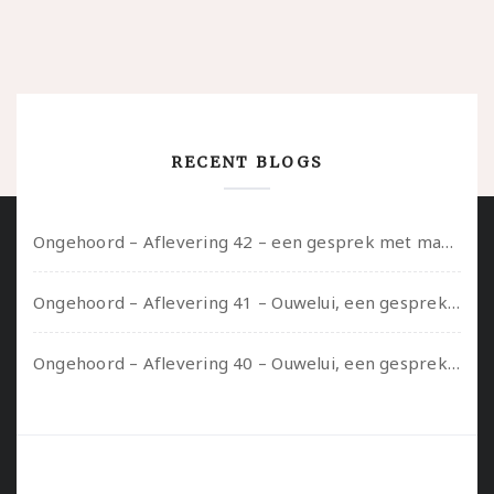
RECENT BLOGS
Ongehoord – Aflevering 42 – een gesprek met marijn over seksueel opbloeien, het ouderschap uitvinden en verschillende leeftijden in je mee dragen
Ongehoord – Aflevering 41 – Ouwelui, een gesprek met Marcelle over polyamorie op latere leeftijd, (mantel)zorg voor je partners en seksueel plezier.
Ongehoord – Aflevering 40 – Ouwelui, een gesprek met Sadie Lune over vormende relaties en de geschiedenis van de queer pornobeweging