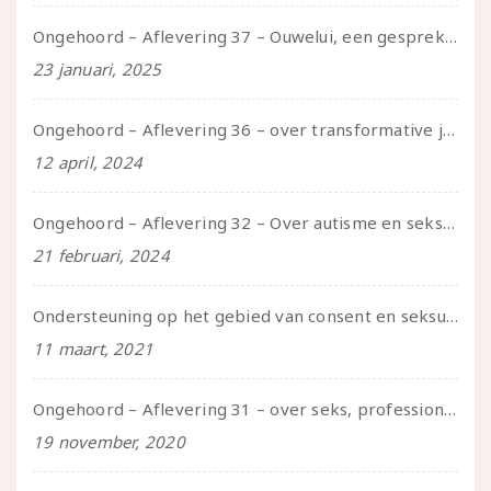
Ongehoord – Aflevering 37 – Ouwelui, een gesprek met non over seksualiteit, transitie en ageism
23 januari, 2025
Ongehoord – Aflevering 36 – over transformative justice – in gesprek met Ella en carson
12 april, 2024
Ongehoord – Aflevering 32 – Over autisme en seksualiteit – in gesprek met Roos Reijbroek
21 februari, 2024
Ondersteuning op het gebied van consent en seksualiteit
11 maart, 2021
Ongehoord – Aflevering 31 – over seks, professioneel en persoonlijk, een gesprek met Marije
19 november, 2020