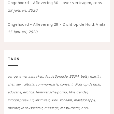
Ongehoord – Aflevering 30 – over vertragen, consent en negatieve gevoelens met Meg-John Barker
29 januari, 2020
Ongehoord – Aflevering 29 – Dicht op de Huid: Anita
15 januari, 2020
TAGS
aangenamer aanraken
Annie Sprinkle
BDSM
betty martin
chemsex
clitoris
communicatie
consent
dicht op de huid
educatie
erotica
feministische porno
film
gender
inloopspreekuur
intimiteit
kink
lichaam
maatschappij
manneljke seksualiteit
massage
masturbatie
non-