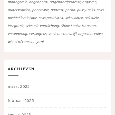
monogamie
ongehoord!
ongehoordpodcast
orgasme
ouder worden
penetratie
podcast
porno
pussy
seks
seks-
positief feminisme
seks positiviteit
seksualiteit
seksuele
integriteit
seksuele voorlichting
Shine Louise Houston
verandering
verlangens
voelen
vrouwelijk orgasme
vulva
wheel of consent
yoni
ARCHIEVEN
maart 2025
februari 2025
januari 2025