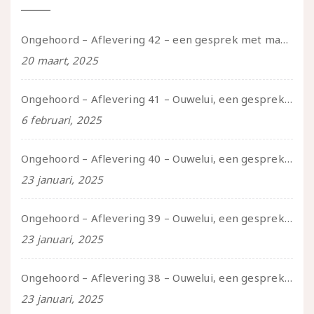
Ongehoord – Aflevering 42 – een gesprek met marijn over seksueel opbloeien, het ouderschap uitvinden en verschillende leeftijden in je mee dragen
20 maart, 2025
Ongehoord – Aflevering 41 – Ouwelui, een gesprek met Marcelle over polyamorie op latere leeftijd, (mantel)zorg voor je partners en seksueel plezier.
6 februari, 2025
Ongehoord – Aflevering 40 – Ouwelui, een gesprek met Sadie Lune over vormende relaties en de geschiedenis van de queer pornobeweging
23 januari, 2025
Ongehoord – Aflevering 39 – Ouwelui, een gesprek met Pepijn en Ivo over hun regenbooggezin, eigenzinnig ouder worden en Cruise Control
23 januari, 2025
Ongehoord – Aflevering 38 – Ouwelui, een gesprek met vreer over behoefte aan geborgenheid en het behouden van je idealen
23 januari, 2025