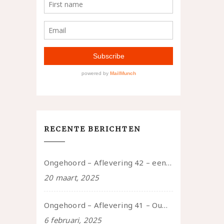
RECENTE BERICHTEN
Ongehoord – Aflevering 42 – een gesprek met marijn over seksueel opbloeien, het ouderschap uitvinden en verschillende leeftijden in je mee dragen
20 maart, 2025
Ongehoord – Aflevering 41 – Ouwelui, een gesprek met Marcelle over polyamorie op latere leeftijd, (mantel)zorg voor je partners en seksueel plezier.
6 februari, 2025