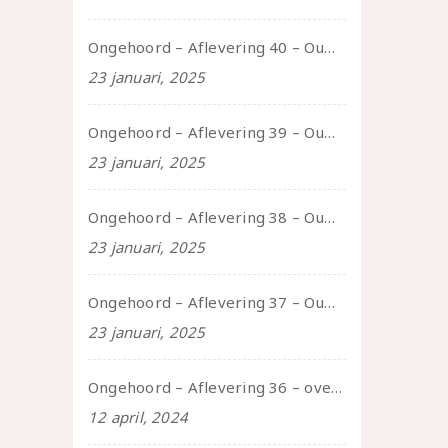
Ongehoord – Aflevering 40 – Ouwelui, een gesprek met Sadie Lune over vormende relaties en de geschiedenis van de queer pornobeweging
23 januari, 2025
Ongehoord – Aflevering 39 – Ouwelui, een gesprek met Pepijn en Ivo over hun regenbooggezin, eigenzinnig ouder worden en Cruise Control
23 januari, 2025
Ongehoord – Aflevering 38 – Ouwelui, een gesprek met vreer over behoefte aan geborgenheid en het behouden van je idealen
23 januari, 2025
Ongehoord – Aflevering 37 – Ouwelui, een gesprek met non over seksualiteit, transitie en ageism
23 januari, 2025
Ongehoord – Aflevering 36 – over transformative justice – in gesprek met Ella en carson
12 april, 2024