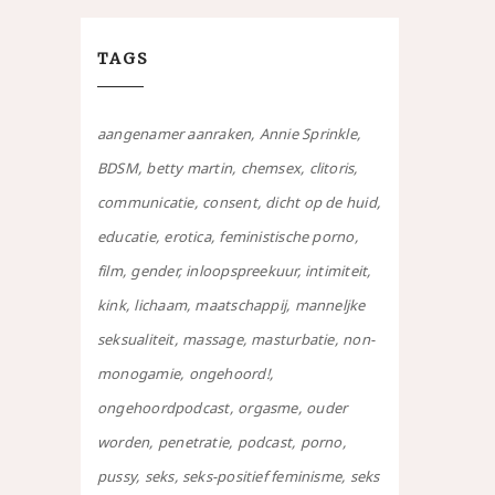
TAGS
aangenamer aanraken
Annie Sprinkle
BDSM
betty martin
chemsex
clitoris
communicatie
consent
dicht op de huid
educatie
erotica
feministische porno
film
gender
inloopspreekuur
intimiteit
kink
lichaam
maatschappij
manneljke
seksualiteit
massage
masturbatie
non-
monogamie
ongehoord!
ongehoordpodcast
orgasme
ouder
worden
penetratie
podcast
porno
pussy
seks
seks-positief feminisme
seks