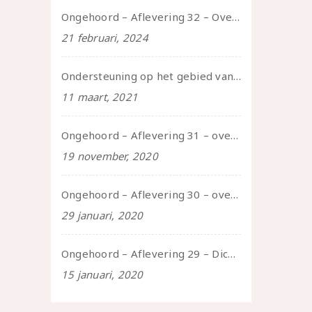
Ongehoord – Aflevering 32 – Over autisme en seksualiteit – in gesprek met Roos Reijbroek
21 februari, 2024
Ondersteuning op het gebied van consent en seksualiteit
11 maart, 2021
Ongehoord – Aflevering 31 – over seks, professioneel en persoonlijk, een gesprek met Marije
19 november, 2020
Ongehoord – Aflevering 30 – over vertragen, consent en negatieve gevoelens met Meg-John Barker
29 januari, 2020
Ongehoord – Aflevering 29 – Dicht op de Huid: Anita
15 januari, 2020