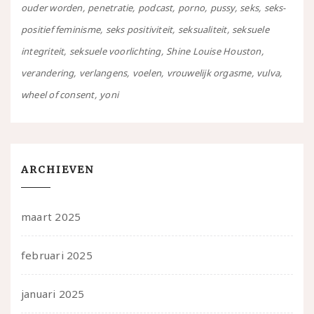
ouder worden
penetratie
podcast
porno
pussy
seks
seks-
positief feminisme
seks positiviteit
seksualiteit
seksuele
integriteit
seksuele voorlichting
Shine Louise Houston
verandering
verlangens
voelen
vrouwelijk orgasme
vulva
wheel of consent
yoni
ARCHIEVEN
maart 2025
februari 2025
januari 2025