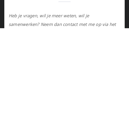
Heb je vragen, wil je meer weten, wil je
samenwerken? Neem dan contact met me op via het
contactformulier of via de email.
Utrecht, NL
marije@marijejanssen.nl