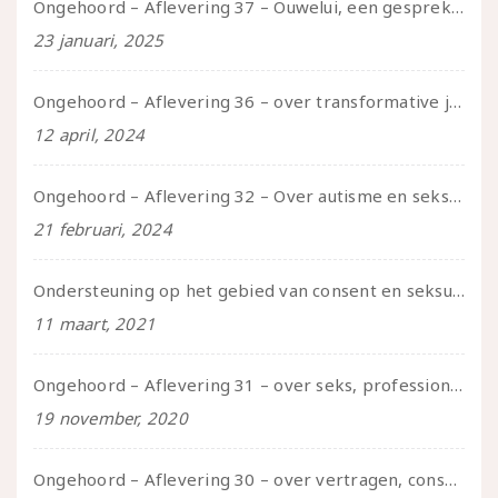
Ongehoord – Aflevering 37 – Ouwelui, een gesprek met non over seksualiteit, transitie en ageism
23 januari, 2025
Ongehoord – Aflevering 36 – over transformative justice – in gesprek met Ella en carson
12 april, 2024
Ongehoord – Aflevering 32 – Over autisme en seksualiteit – in gesprek met Roos Reijbroek
21 februari, 2024
Ondersteuning op het gebied van consent en seksualiteit
11 maart, 2021
Ongehoord – Aflevering 31 – over seks, professioneel en persoonlijk, een gesprek met Marije
19 november, 2020
Ongehoord – Aflevering 30 – over vertragen, consent en negatieve gevoelens met Meg-John Barker