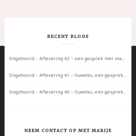
RECENT BLOGS
Ongehoord – Aflevering 42 – een gesprek met marijn over seksueel opbloeien, het ouderschap uitvinden en verschillende leeftijden in je mee dragen
Ongehoord – Aflevering 41 – Ouwelui, een gesprek met Marcelle over polyamorie op latere leeftijd, (mantel)zorg voor je partners en seksueel plezier.
Ongehoord – Aflevering 40 – Ouwelui, een gesprek met Sadie Lune over vormende relaties en de geschiedenis van de queer pornobeweging
NEEM CONTACT OP MET MARIJE