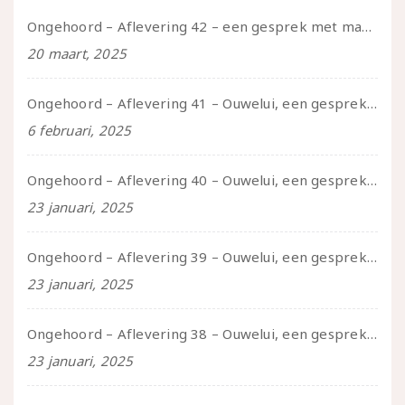
Ongehoord – Aflevering 42 – een gesprek met marijn over seksueel opbloeien, het ouderschap uitvinden en verschillende leeftijden in je mee dragen
20 maart, 2025
Ongehoord – Aflevering 41 – Ouwelui, een gesprek met Marcelle over polyamorie op latere leeftijd, (mantel)zorg voor je partners en seksueel plezier.
6 februari, 2025
Ongehoord – Aflevering 40 – Ouwelui, een gesprek met Sadie Lune over vormende relaties en de geschiedenis van de queer pornobeweging
23 januari, 2025
Ongehoord – Aflevering 39 – Ouwelui, een gesprek met Pepijn en Ivo over hun regenbooggezin, eigenzinnig ouder worden en Cruise Control
23 januari, 2025
Ongehoord – Aflevering 38 – Ouwelui, een gesprek met vreer over behoefte aan geborgenheid en het behouden van je idealen
23 januari, 2025