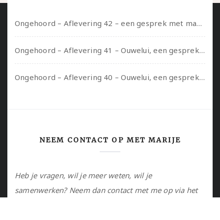
Ongehoord – Aflevering 42 – een gesprek met marijn over seksueel opbloeien, het ouderschap uitvinden en verschillende leeftijden in je mee dragen
Ongehoord – Aflevering 41 – Ouwelui, een gesprek met Marcelle over polyamorie op latere leeftijd, (mantel)zorg voor je partners en seksueel plezier.
Ongehoord – Aflevering 40 – Ouwelui, een gesprek met Sadie Lune over vormende relaties en de geschiedenis van de queer pornobeweging
NEEM CONTACT OP MET MARIJE
Heb je vragen, wil je meer weten, wil je
samenwerken? Neem dan contact met me op via het
contactformulier of via de email.