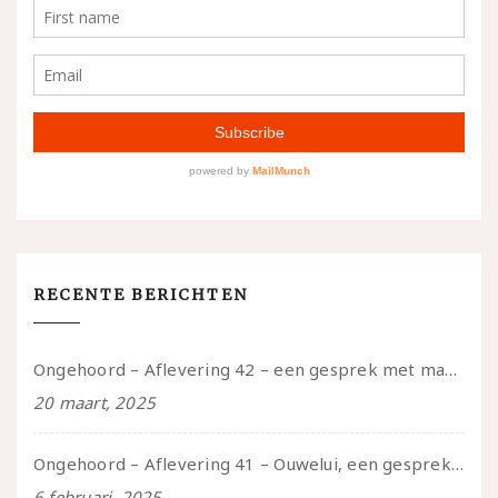
RECENTE BERICHTEN
Ongehoord – Aflevering 42 – een gesprek met marijn over seksueel opbloeien, het ouderschap uitvinden en verschillende leeftijden in je mee dragen
20 maart, 2025
Ongehoord – Aflevering 41 – Ouwelui, een gesprek met Marcelle over polyamorie op latere leeftijd, (mantel)zorg voor je partners en seksueel plezier.
6 februari, 2025