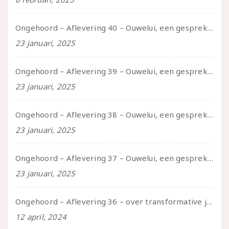
Ongehoord – Aflevering 40 – Ouwelui, een gesprek met Sadie Lune over vormende relaties en de geschiedenis van de queer pornobeweging
23 januari, 2025
Ongehoord – Aflevering 39 – Ouwelui, een gesprek met Pepijn en Ivo over hun regenbooggezin, eigenzinnig ouder worden en Cruise Control
23 januari, 2025
Ongehoord – Aflevering 38 – Ouwelui, een gesprek met vreer over behoefte aan geborgenheid en het behouden van je idealen
23 januari, 2025
Ongehoord – Aflevering 37 – Ouwelui, een gesprek met non over seksualiteit, transitie en ageism
23 januari, 2025
Ongehoord – Aflevering 36 – over transformative justice – in gesprek met Ella en carson
12 april, 2024