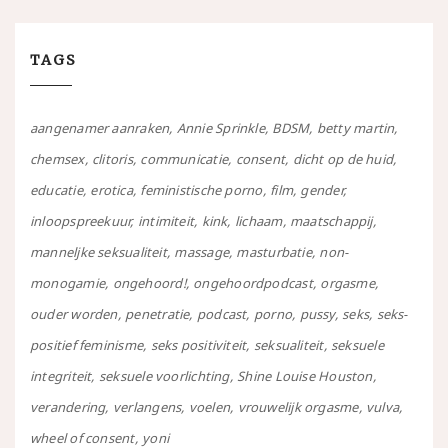
TAGS
aangenamer aanraken
Annie Sprinkle
BDSM
betty martin
chemsex
clitoris
communicatie
consent
dicht op de huid
educatie
erotica
feministische porno
film
gender
inloopspreekuur
intimiteit
kink
lichaam
maatschappij
manneljke seksualiteit
massage
masturbatie
non-
monogamie
ongehoord!
ongehoordpodcast
orgasme
ouder worden
penetratie
podcast
porno
pussy
seks
seks-
positief feminisme
seks positiviteit
seksualiteit
seksuele
integriteit
seksuele voorlichting
Shine Louise Houston
verandering
verlangens
voelen
vrouwelijk orgasme
vulva
wheel of consent
yoni