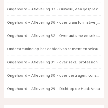
Ongehoord – Aflevering 37 – Ouwelui, een gesprek met non over seksualiteit, transitie en ageism
Ongehoord – Aflevering 36 – over transformative justice – in gesprek met Ella en carson
Ongehoord – Aflevering 32 – Over autisme en seksualiteit – in gesprek met Roos Reijbroek
Ondersteuning op het gebied van consent en seksualiteit
Ongehoord – Aflevering 31 – over seks, professioneel en persoonlijk, een gesprek met Marije
Ongehoord – Aflevering 30 – over vertragen, consent en negatieve gevoelens met Meg-John Barker
Ongehoord – Aflevering 29 – Dicht op de Huid: Anita