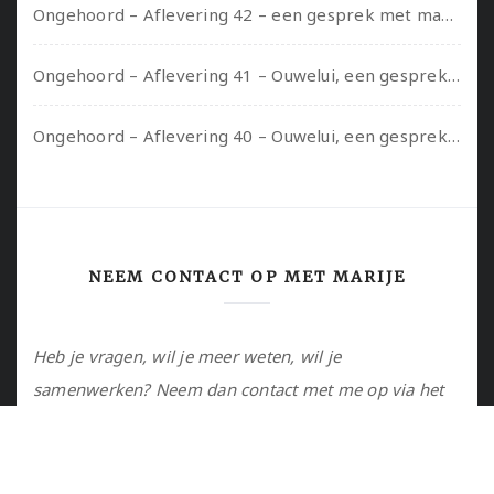
Ongehoord – Aflevering 42 – een gesprek met marijn over seksueel opbloeien, het ouderschap uitvinden en verschillende leeftijden in je mee dragen
Ongehoord – Aflevering 41 – Ouwelui, een gesprek met Marcelle over polyamorie op latere leeftijd, (mantel)zorg voor je partners en seksueel plezier.
Ongehoord – Aflevering 40 – Ouwelui, een gesprek met Sadie Lune over vormende relaties en de geschiedenis van de queer pornobeweging
NEEM CONTACT OP MET MARIJE
Heb je vragen, wil je meer weten, wil je
samenwerken? Neem dan contact met me op via het
contactformulier of via de email.
Utrecht, NL