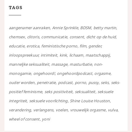
TAGS
aangenamer aanraken
Annie Sprinkle
BDSM
betty martin
chemsex
clitoris
communicatie
consent
dicht op de huid
educatie
erotica
feministische porno
film
gender
inloopspreekuur
intimiteit
kink
lichaam
maatschappij
manneljke seksualiteit
massage
masturbatie
non-
monogamie
ongehoord!
ongehoordpodcast
orgasme
ouder worden
penetratie
podcast
porno
pussy
seks
seks-
positief feminisme
seks positiviteit
seksualiteit
seksuele
integriteit
seksuele voorlichting
Shine Louise Houston
verandering
verlangens
voelen
vrouwelijk orgasme
vulva
wheel of consent
yoni