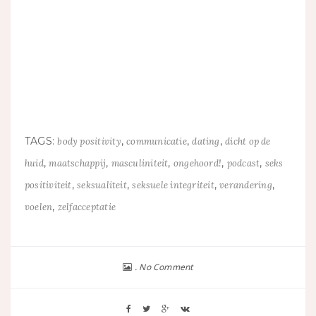
TAGS:
,
,
,
body positivity
communicatie
dating
dicht op de
,
,
,
,
,
huid
maatschappij
masculiniteit
ongehoord!
podcast
seks
,
,
,
,
positiviteit
seksualiteit
seksuele integriteit
verandering
,
voelen
zelfacceptatie
No Comment