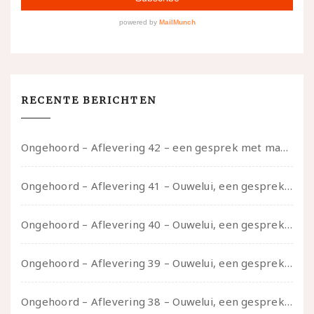
RECENTE BERICHTEN
Ongehoord – Aflevering 42 – een gesprek met marijn over seksueel opbloeien, het ouderschap uitvinden en verschillende leeftijden in je mee dragen
Ongehoord – Aflevering 41 – Ouwelui, een gesprek met Marcelle over polyamorie op latere leeftijd, (mantel)zorg voor je partners en seksueel plezier.
Ongehoord – Aflevering 40 – Ouwelui, een gesprek met Sadie Lune over vormende relaties en de geschiedenis van de queer pornobeweging
Ongehoord – Aflevering 39 – Ouwelui, een gesprek met Pepijn en Ivo over hun regenbooggezin, eigenzinnig ouder worden en Cruise Control
Ongehoord – Aflevering 38 – Ouwelui, een gesprek met vreer over behoefte aan geborgenheid en het behouden van je idealen