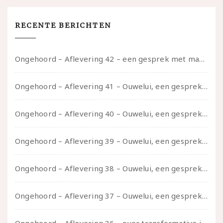
RECENTE BERICHTEN
Ongehoord – Aflevering 42 – een gesprek met marijn over seksueel opbloeien, het ouderschap uitvinden en verschillende leeftijden in je mee dragen
Ongehoord – Aflevering 41 – Ouwelui, een gesprek met Marcelle over polyamorie op latere leeftijd, (mantel)zorg voor je partners en seksueel plezier.
Ongehoord – Aflevering 40 – Ouwelui, een gesprek met Sadie Lune over vormende relaties en de geschiedenis van de queer pornobeweging
Ongehoord – Aflevering 39 – Ouwelui, een gesprek met Pepijn en Ivo over hun regenbooggezin, eigenzinnig ouder worden en Cruise Control
Ongehoord – Aflevering 38 – Ouwelui, een gesprek met vreer over behoefte aan geborgenheid en het behouden van je idealen
Ongehoord – Aflevering 37 – Ouwelui, een gesprek met non over seksualiteit, transitie en ageism