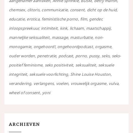
aangenamer aanraken
Annie Sprinkle
BDSM
betty martin
chemsex
clitoris
communicatie
consent
dicht op de huid
educatie
erotica
feministische porno
film
gender
inloopspreekuur
intimiteit
kink
lichaam
maatschappij
manneljke seksualiteit
massage
masturbatie
non-
monogamie
ongehoord!
ongehoordpodcast
orgasme
ouder worden
penetratie
podcast
porno
pussy
seks
seks-
positief feminisme
seks positiviteit
seksualiteit
seksuele
integriteit
seksuele voorlichting
Shine Louise Houston
verandering
verlangens
voelen
vrouwelijk orgasme
vulva
wheel of consent
yoni
ARCHIEVEN