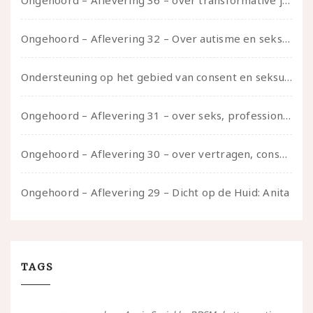
Ongehoord – Aflevering 36 – over transformative justice – in gesprek met Ella en carson
Ongehoord – Aflevering 32 – Over autisme en seksualiteit – in gesprek met Roos Reijbroek
Ondersteuning op het gebied van consent en seksualiteit
Ongehoord – Aflevering 31 – over seks, professioneel en persoonlijk, een gesprek met Marije
Ongehoord – Aflevering 30 – over vertragen, consent en negatieve gevoelens met Meg-John Barker
Ongehoord – Aflevering 29 – Dicht op de Huid: Anita
TAGS