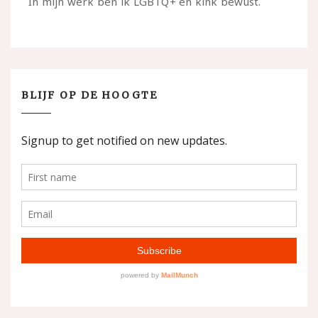
In mijn werk ben ik LGBTQ+ en kink bewust.
BLIJF OP DE HOOGTE