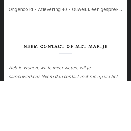
Ongehoord – Aflevering 40 – Ouwelui, een gesprek met Sadie Lune over vormende relaties en de geschiedenis van de queer pornobeweging
NEEM CONTACT OP MET MARIJE
Heb je vragen, wil je meer weten, wil je
samenwerken? Neem dan contact met me op via het
contactformulier of via de email.
Utrecht, NL
marije@marijejanssen.nl