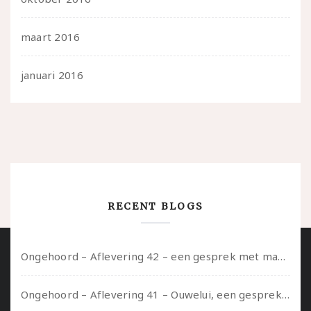
maart 2016
januari 2016
RECENT BLOGS
Ongehoord – Aflevering 42 – een gesprek met marijn over seksueel opbloeien, het ouderschap uitvinden en verschillende leeftijden in je mee dragen
Ongehoord – Aflevering 41 – Ouwelui, een gesprek met Marcelle over polyamorie op latere leeftijd, (mantel)zorg voor je partners en seksueel plezier.