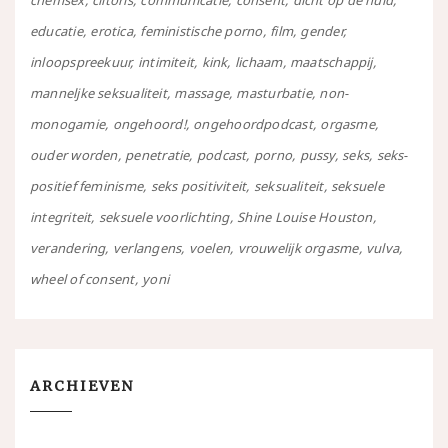
chemsex
clitoris
communicatie
consent
dicht op de huid
educatie
erotica
feministische porno
film
gender
inloopspreekuur
intimiteit
kink
lichaam
maatschappij
manneljke seksualiteit
massage
masturbatie
non-
monogamie
ongehoord!
ongehoordpodcast
orgasme
ouder worden
penetratie
podcast
porno
pussy
seks
seks-
positief feminisme
seks positiviteit
seksualiteit
seksuele
integriteit
seksuele voorlichting
Shine Louise Houston
verandering
verlangens
voelen
vrouwelijk orgasme
vulva
wheel of consent
yoni
ARCHIEVEN