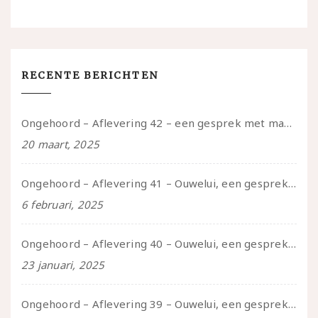
RECENTE BERICHTEN
Ongehoord – Aflevering 42 – een gesprek met marijn over seksueel opbloeien, het ouderschap uitvinden en verschillende leeftijden in je mee dragen
20 maart, 2025
Ongehoord – Aflevering 41 – Ouwelui, een gesprek met Marcelle over polyamorie op latere leeftijd, (mantel)zorg voor je partners en seksueel plezier.
6 februari, 2025
Ongehoord – Aflevering 40 – Ouwelui, een gesprek met Sadie Lune over vormende relaties en de geschiedenis van de queer pornobeweging
23 januari, 2025
Ongehoord – Aflevering 39 – Ouwelui, een gesprek met Pepijn en Ivo over hun regenbooggezin, eigenzinnig ouder worden en Cruise Control