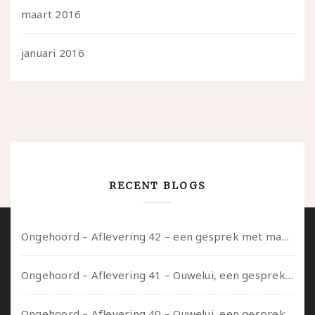
maart 2016
januari 2016
RECENT BLOGS
Ongehoord – Aflevering 42 – een gesprek met marijn over seksueel opbloeien, het ouderschap uitvinden en verschillende leeftijden in je mee dragen
Ongehoord – Aflevering 41 – Ouwelui, een gesprek met Marcelle over polyamorie op latere leeftijd, (mantel)zorg voor je partners en seksueel plezier.
Ongehoord – Aflevering 40 – Ouwelui, een gesprek met Sadie Lune over vormende relaties en de geschiedenis van de queer pornobeweging