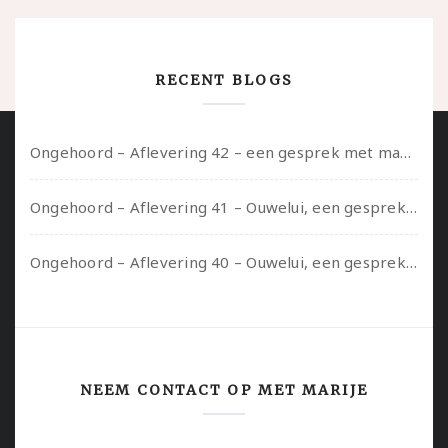
RECENT BLOGS
Ongehoord – Aflevering 42 – een gesprek met marijn over seksueel opbloeien, het ouderschap uitvinden en verschillende leeftijden in je mee dragen
Ongehoord – Aflevering 41 – Ouwelui, een gesprek met Marcelle over polyamorie op latere leeftijd, (mantel)zorg voor je partners en seksueel plezier.
Ongehoord – Aflevering 40 – Ouwelui, een gesprek met Sadie Lune over vormende relaties en de geschiedenis van de queer pornobeweging
NEEM CONTACT OP MET MARIJE