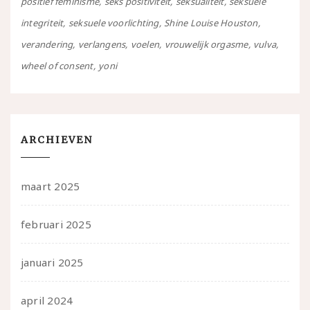
positief feminisme
seks positiviteit
seksualiteit
seksuele
integriteit
seksuele voorlichting
Shine Louise Houston
verandering
verlangens
voelen
vrouwelijk orgasme
vulva
wheel of consent
yoni
ARCHIEVEN
maart 2025
februari 2025
januari 2025
april 2024