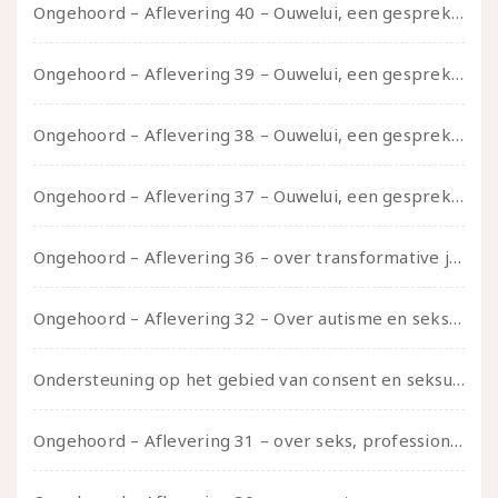
Ongehoord – Aflevering 40 – Ouwelui, een gesprek met Sadie Lune over vormende relaties en de geschiedenis van de queer pornobeweging
Ongehoord – Aflevering 39 – Ouwelui, een gesprek met Pepijn en Ivo over hun regenbooggezin, eigenzinnig ouder worden en Cruise Control
Ongehoord – Aflevering 38 – Ouwelui, een gesprek met vreer over behoefte aan geborgenheid en het behouden van je idealen
Ongehoord – Aflevering 37 – Ouwelui, een gesprek met non over seksualiteit, transitie en ageism
Ongehoord – Aflevering 36 – over transformative justice – in gesprek met Ella en carson
Ongehoord – Aflevering 32 – Over autisme en seksualiteit – in gesprek met Roos Reijbroek
Ondersteuning op het gebied van consent en seksualiteit
Ongehoord – Aflevering 31 – over seks, professioneel en persoonlijk, een gesprek met Marije