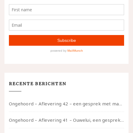
RECENTE BERICHTEN
Ongehoord – Aflevering 42 – een gesprek met marijn over seksueel opbloeien, het ouderschap uitvinden en verschillende leeftijden in je mee dragen
Ongehoord – Aflevering 41 – Ouwelui, een gesprek met Marcelle over polyamorie op latere leeftijd, (mantel)zorg voor je partners en seksueel plezier.