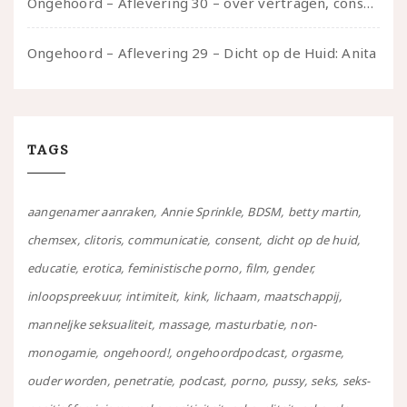
Ongehoord – Aflevering 30 – over vertragen, consent en negatieve gevoelens met Meg-John Barker
Ongehoord – Aflevering 29 – Dicht op de Huid: Anita
TAGS
aangenamer aanraken
Annie Sprinkle
BDSM
betty martin
chemsex
clitoris
communicatie
consent
dicht op de huid
educatie
erotica
feministische porno
film
gender
inloopspreekuur
intimiteit
kink
lichaam
maatschappij
manneljke seksualiteit
massage
masturbatie
non-
monogamie
ongehoord!
ongehoordpodcast
orgasme
ouder worden
penetratie
podcast
porno
pussy
seks
seks-