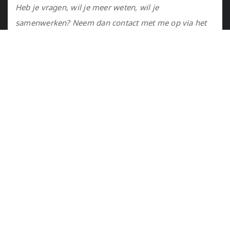
Heb je vragen, wil je meer weten, wil je
samenwerken? Neem dan contact met me op via het
contactformulier of via de email.
Utrecht, NL
marije@marijejanssen.nl
Copyrights © 2016 all rights reserved by Marije Janssen