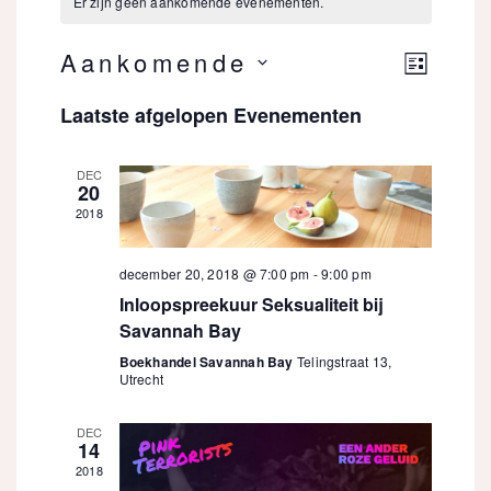
Er zijn geen aankomende evenementen.
Eveneme
Aankomende
Weer
LIJST
weergav
Selecteer
Laatste afgelopen Evenementen
navigati
navig
een
datum.
DEC
20
2018
december 20, 2018 @ 7:00 pm
-
9:00 pm
Inloopspreekuur Seksualiteit bij
Savannah Bay
Boekhandel Savannah Bay
Telingstraat 13,
Utrecht
DEC
14
2018