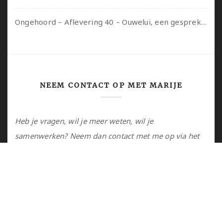
Ongehoord – Aflevering 40 – Ouwelui, een gesprek met Sadie Lune over vormende relaties en de geschiedenis van de queer pornobeweging
NEEM CONTACT OP MET MARIJE
Heb je vragen, wil je meer weten, wil je
samenwerken? Neem dan contact met me op via het
contactformulier of via de email.
Utrecht, NL
marije@marijejanssen.nl