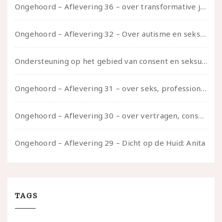
Ongehoord – Aflevering 36 – over transformative justice – in gesprek met Ella en carson
Ongehoord – Aflevering 32 – Over autisme en seksualiteit – in gesprek met Roos Reijbroek
Ondersteuning op het gebied van consent en seksualiteit
Ongehoord – Aflevering 31 – over seks, professioneel en persoonlijk, een gesprek met Marije
Ongehoord – Aflevering 30 – over vertragen, consent en negatieve gevoelens met Meg-John Barker
Ongehoord – Aflevering 29 – Dicht op de Huid: Anita
TAGS