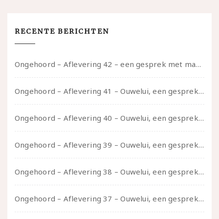
RECENTE BERICHTEN
Ongehoord – Aflevering 42 – een gesprek met marijn over seksueel opbloeien, het ouderschap uitvinden en verschillende leeftijden in je mee dragen
Ongehoord – Aflevering 41 – Ouwelui, een gesprek met Marcelle over polyamorie op latere leeftijd, (mantel)zorg voor je partners en seksueel plezier.
Ongehoord – Aflevering 40 – Ouwelui, een gesprek met Sadie Lune over vormende relaties en de geschiedenis van de queer pornobeweging
Ongehoord – Aflevering 39 – Ouwelui, een gesprek met Pepijn en Ivo over hun regenbooggezin, eigenzinnig ouder worden en Cruise Control
Ongehoord – Aflevering 38 – Ouwelui, een gesprek met vreer over behoefte aan geborgenheid en het behouden van je idealen
Ongehoord – Aflevering 37 – Ouwelui, een gesprek met non over seksualiteit, transitie en ageism