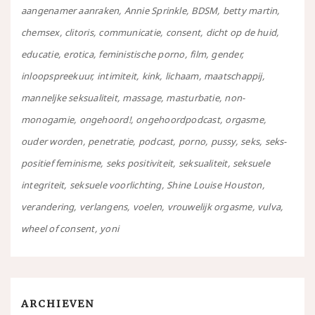
aangenamer aanraken
Annie Sprinkle
BDSM
betty martin
chemsex
clitoris
communicatie
consent
dicht op de huid
educatie
erotica
feministische porno
film
gender
inloopspreekuur
intimiteit
kink
lichaam
maatschappij
manneljke seksualiteit
massage
masturbatie
non-
monogamie
ongehoord!
ongehoordpodcast
orgasme
ouder worden
penetratie
podcast
porno
pussy
seks
seks-
positief feminisme
seks positiviteit
seksualiteit
seksuele
integriteit
seksuele voorlichting
Shine Louise Houston
verandering
verlangens
voelen
vrouwelijk orgasme
vulva
wheel of consent
yoni
ARCHIEVEN