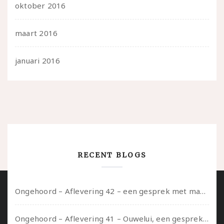
oktober 2016
maart 2016
januari 2016
RECENT BLOGS
Ongehoord – Aflevering 42 – een gesprek met marijn over seksueel opbloeien, het ouderschap uitvinden en verschillende leeftijden in je mee dragen
Ongehoord – Aflevering 41 – Ouwelui, een gesprek met Marcelle over polyamorie op latere leeftijd, (mantel)zorg voor je partners en seksueel plezier.