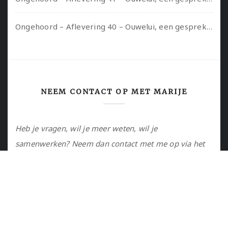
Ongehoord – Aflevering 40 – Ouwelui, een gesprek met Sadie Lune over vormende relaties en de geschiedenis van de queer pornobeweging
NEEM CONTACT OP MET MARIJE
Heb je vragen, wil je meer weten, wil je
samenwerken? Neem dan contact met me op via het
contactformulier of via de email.
Utrecht, NL
marije@marijejanssen.nl