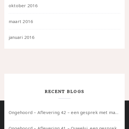
oktober 2016
maart 2016
januari 2016
RECENT BLOGS
Ongehoord – Aflevering 42 – een gesprek met marijn over seksueel opbloeien, het ouderschap uitvinden en verschillende leeftijden in je mee dragen
Ongehoord – Aflevering 41 – Ouwelui, een gesprek met Marcelle over polyamorie op latere leeftijd, (mantel)zorg voor je partners en seksueel plezier.