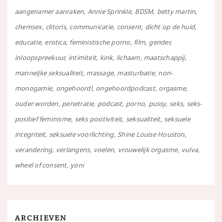
aangenamer aanraken
Annie Sprinkle
BDSM
betty martin
chemsex
clitoris
communicatie
consent
dicht op de huid
educatie
erotica
feministische porno
film
gender
inloopspreekuur
intimiteit
kink
lichaam
maatschappij
manneljke seksualiteit
massage
masturbatie
non-
monogamie
ongehoord!
ongehoordpodcast
orgasme
ouder worden
penetratie
podcast
porno
pussy
seks
seks-
positief feminisme
seks positiviteit
seksualiteit
seksuele
integriteit
seksuele voorlichting
Shine Louise Houston
verandering
verlangens
voelen
vrouwelijk orgasme
vulva
wheel of consent
yoni
ARCHIEVEN