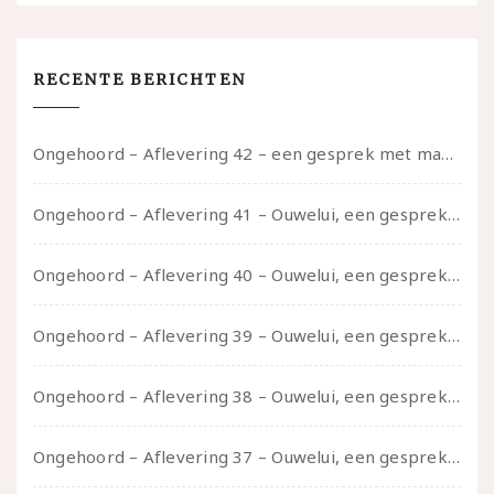
RECENTE BERICHTEN
Ongehoord – Aflevering 42 – een gesprek met marijn over seksueel opbloeien, het ouderschap uitvinden en verschillende leeftijden in je mee dragen
Ongehoord – Aflevering 41 – Ouwelui, een gesprek met Marcelle over polyamorie op latere leeftijd, (mantel)zorg voor je partners en seksueel plezier.
Ongehoord – Aflevering 40 – Ouwelui, een gesprek met Sadie Lune over vormende relaties en de geschiedenis van de queer pornobeweging
Ongehoord – Aflevering 39 – Ouwelui, een gesprek met Pepijn en Ivo over hun regenbooggezin, eigenzinnig ouder worden en Cruise Control
Ongehoord – Aflevering 38 – Ouwelui, een gesprek met vreer over behoefte aan geborgenheid en het behouden van je idealen
Ongehoord – Aflevering 37 – Ouwelui, een gesprek met non over seksualiteit, transitie en ageism