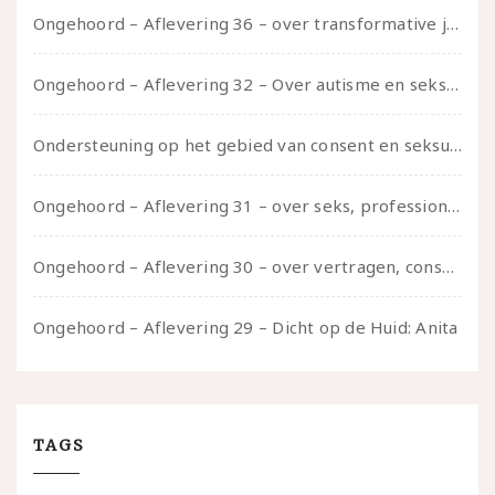
Ongehoord – Aflevering 36 – over transformative justice – in gesprek met Ella en carson
Ongehoord – Aflevering 32 – Over autisme en seksualiteit – in gesprek met Roos Reijbroek
Ondersteuning op het gebied van consent en seksualiteit
Ongehoord – Aflevering 31 – over seks, professioneel en persoonlijk, een gesprek met Marije
Ongehoord – Aflevering 30 – over vertragen, consent en negatieve gevoelens met Meg-John Barker
Ongehoord – Aflevering 29 – Dicht op de Huid: Anita
TAGS