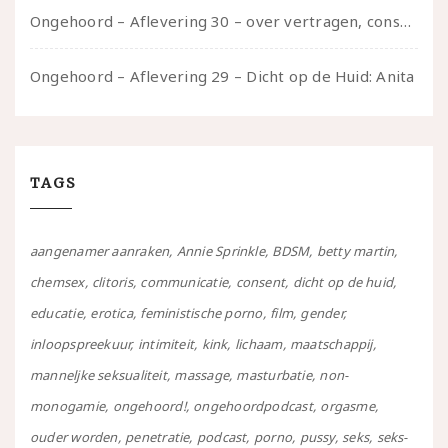
Ongehoord – Aflevering 30 – over vertragen, consent en negatieve gevoelens met Meg-John Barker
Ongehoord – Aflevering 29 – Dicht op de Huid: Anita
TAGS
aangenamer aanraken
Annie Sprinkle
BDSM
betty martin
chemsex
clitoris
communicatie
consent
dicht op de huid
educatie
erotica
feministische porno
film
gender
inloopspreekuur
intimiteit
kink
lichaam
maatschappij
manneljke seksualiteit
massage
masturbatie
non-
monogamie
ongehoord!
ongehoordpodcast
orgasme
ouder worden
penetratie
podcast
porno
pussy
seks
seks-