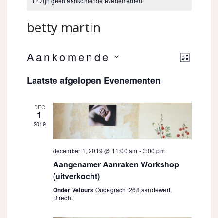
Er zijn geen aankomende evenementen.
betty martin
Eveneme
Aankomende
Weer
LIJST
weergav
Selecteer
Laatste afgelopen Evenementen
navigati
navig
een
datum.
DEC
1
2019
december 1, 2019 @ 11:00 am
-
3:00 pm
Aangenamer Aanraken Workshop
(uitverkocht)
Onder Velours
Oudegracht 268 aandewerf,
Utrecht