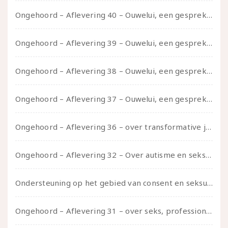
Ongehoord – Aflevering 40 – Ouwelui, een gesprek met Sadie Lune over vormende relaties en de geschiedenis van de queer pornobeweging
Ongehoord – Aflevering 39 – Ouwelui, een gesprek met Pepijn en Ivo over hun regenbooggezin, eigenzinnig ouder worden en Cruise Control
Ongehoord – Aflevering 38 – Ouwelui, een gesprek met vreer over behoefte aan geborgenheid en het behouden van je idealen
Ongehoord – Aflevering 37 – Ouwelui, een gesprek met non over seksualiteit, transitie en ageism
Ongehoord – Aflevering 36 – over transformative justice – in gesprek met Ella en carson
Ongehoord – Aflevering 32 – Over autisme en seksualiteit – in gesprek met Roos Reijbroek
Ondersteuning op het gebied van consent en seksualiteit
Ongehoord – Aflevering 31 – over seks, professioneel en persoonlijk, een gesprek met Marije