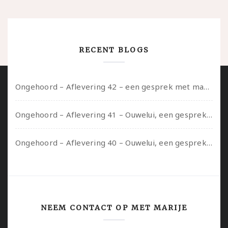
RECENT BLOGS
Ongehoord – Aflevering 42 – een gesprek met marijn over seksueel opbloeien, het ouderschap uitvinden en verschillende leeftijden in je mee dragen
Ongehoord – Aflevering 41 – Ouwelui, een gesprek met Marcelle over polyamorie op latere leeftijd, (mantel)zorg voor je partners en seksueel plezier.
Ongehoord – Aflevering 40 – Ouwelui, een gesprek met Sadie Lune over vormende relaties en de geschiedenis van de queer pornobeweging
NEEM CONTACT OP MET MARIJE