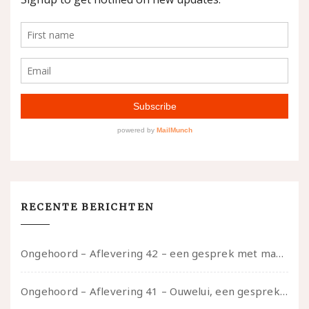
RECENTE BERICHTEN
Ongehoord – Aflevering 42 – een gesprek met marijn over seksueel opbloeien, het ouderschap uitvinden en verschillende leeftijden in je mee dragen
Ongehoord – Aflevering 41 – Ouwelui, een gesprek met Marcelle over polyamorie op latere leeftijd, (mantel)zorg voor je partners en seksueel plezier.