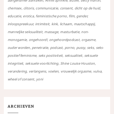
aangenamer aanraken
Annie Sprinkle
BDSM
betty martin
chemsex
clitoris
communicatie
consent
dicht op de huid
educatie
erotica
feministische porno
film
gender
inloopspreekuur
intimiteit
kink
lichaam
maatschappij
manneljke seksualiteit
massage
masturbatie
non-
monogamie
ongehoord!
ongehoordpodcast
orgasme
ouder worden
penetratie
podcast
porno
pussy
seks
seks-
positief feminisme
seks positiviteit
seksualiteit
seksuele
integriteit
seksuele voorlichting
Shine Louise Houston
verandering
verlangens
voelen
vrouwelijk orgasme
vulva
wheel of consent
yoni
ARCHIEVEN