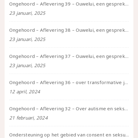
Ongehoord – Aflevering 39 – Ouwelui, een gesprek met Pepijn en Ivo over hun regenbooggezin, eigenzinnig ouder worden en Cruise Control
23 januari, 2025
Ongehoord – Aflevering 38 – Ouwelui, een gesprek met vreer over behoefte aan geborgenheid en het behouden van je idealen
23 januari, 2025
Ongehoord – Aflevering 37 – Ouwelui, een gesprek met non over seksualiteit, transitie en ageism
23 januari, 2025
Ongehoord – Aflevering 36 – over transformative justice – in gesprek met Ella en carson
12 april, 2024
Ongehoord – Aflevering 32 – Over autisme en seksualiteit – in gesprek met Roos Reijbroek
21 februari, 2024
Ondersteuning op het gebied van consent en seksualiteit