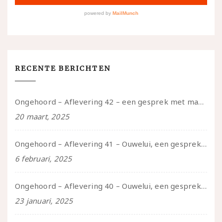
RECENTE BERICHTEN
Ongehoord – Aflevering 42 – een gesprek met marijn over seksueel opbloeien, het ouderschap uitvinden en verschillende leeftijden in je mee dragen
20 maart, 2025
Ongehoord – Aflevering 41 – Ouwelui, een gesprek met Marcelle over polyamorie op latere leeftijd, (mantel)zorg voor je partners en seksueel plezier.
6 februari, 2025
Ongehoord – Aflevering 40 – Ouwelui, een gesprek met Sadie Lune over vormende relaties en de geschiedenis van de queer pornobeweging
23 januari, 2025