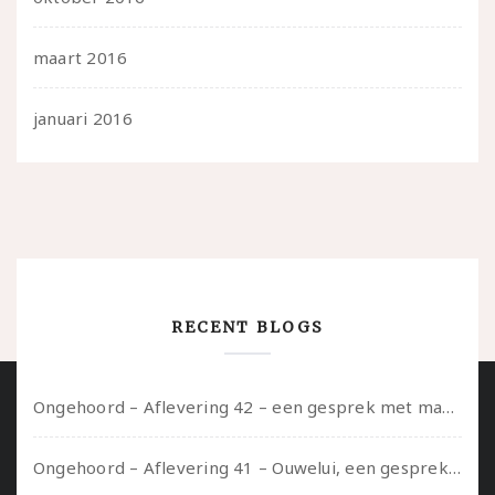
maart 2016
januari 2016
RECENT BLOGS
Ongehoord – Aflevering 42 – een gesprek met marijn over seksueel opbloeien, het ouderschap uitvinden en verschillende leeftijden in je mee dragen
Ongehoord – Aflevering 41 – Ouwelui, een gesprek met Marcelle over polyamorie op latere leeftijd, (mantel)zorg voor je partners en seksueel plezier.