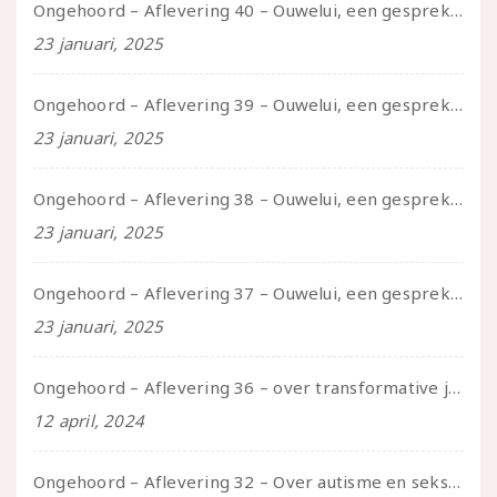
Ongehoord – Aflevering 40 – Ouwelui, een gesprek met Sadie Lune over vormende relaties en de geschiedenis van de queer pornobeweging
23 januari, 2025
Ongehoord – Aflevering 39 – Ouwelui, een gesprek met Pepijn en Ivo over hun regenbooggezin, eigenzinnig ouder worden en Cruise Control
23 januari, 2025
Ongehoord – Aflevering 38 – Ouwelui, een gesprek met vreer over behoefte aan geborgenheid en het behouden van je idealen
23 januari, 2025
Ongehoord – Aflevering 37 – Ouwelui, een gesprek met non over seksualiteit, transitie en ageism
23 januari, 2025
Ongehoord – Aflevering 36 – over transformative justice – in gesprek met Ella en carson
12 april, 2024
Ongehoord – Aflevering 32 – Over autisme en seksualiteit – in gesprek met Roos Reijbroek