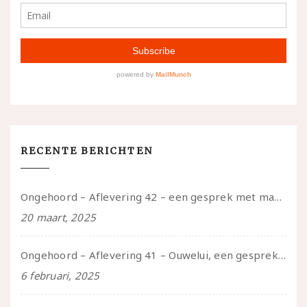
RECENTE BERICHTEN
Ongehoord – Aflevering 42 – een gesprek met marijn over seksueel opbloeien, het ouderschap uitvinden en verschillende leeftijden in je mee dragen
20 maart, 2025
Ongehoord – Aflevering 41 – Ouwelui, een gesprek met Marcelle over polyamorie op latere leeftijd, (mantel)zorg voor je partners en seksueel plezier.
6 februari, 2025