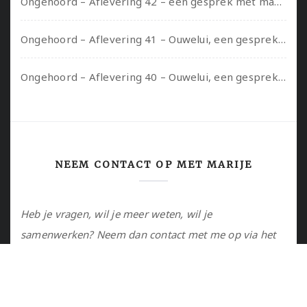
Ongehoord – Aflevering 42 – een gesprek met marijn over seksueel opbloeien, het ouderschap uitvinden en verschillende leeftijden in je mee dragen
Ongehoord – Aflevering 41 – Ouwelui, een gesprek met Marcelle over polyamorie op latere leeftijd, (mantel)zorg voor je partners en seksueel plezier.
Ongehoord – Aflevering 40 – Ouwelui, een gesprek met Sadie Lune over vormende relaties en de geschiedenis van de queer pornobeweging
NEEM CONTACT OP MET MARIJE
Heb je vragen, wil je meer weten, wil je
samenwerken? Neem dan contact met me op via het
contactformulier of via de email.
Utrecht, NL