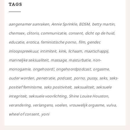
TAGS
aangenamer aanraken
Annie Sprinkle
BDSM
betty martin
chemsex
clitoris
communicatie
consent
dicht op de huid
educatie
erotica
feministische porno
film
gender
inloopspreekuur
intimiteit
kink
lichaam
maatschappij
manneljke seksualiteit
massage
masturbatie
non-
monogamie
ongehoord!
ongehoordpodcast
orgasme
ouder worden
penetratie
podcast
porno
pussy
seks
seks-
positief feminisme
seks positiviteit
seksualiteit
seksuele
integriteit
seksuele voorlichting
Shine Louise Houston
verandering
verlangens
voelen
vrouwelijk orgasme
vulva
wheel of consent
yoni