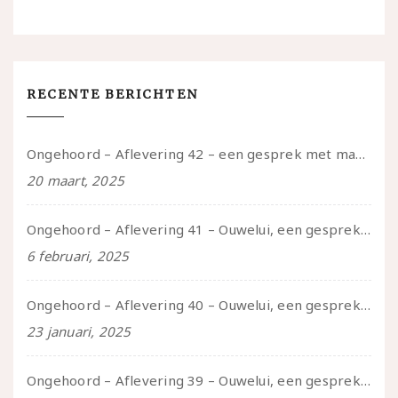
RECENTE BERICHTEN
Ongehoord – Aflevering 42 – een gesprek met marijn over seksueel opbloeien, het ouderschap uitvinden en verschillende leeftijden in je mee dragen
20 maart, 2025
Ongehoord – Aflevering 41 – Ouwelui, een gesprek met Marcelle over polyamorie op latere leeftijd, (mantel)zorg voor je partners en seksueel plezier.
6 februari, 2025
Ongehoord – Aflevering 40 – Ouwelui, een gesprek met Sadie Lune over vormende relaties en de geschiedenis van de queer pornobeweging
23 januari, 2025
Ongehoord – Aflevering 39 – Ouwelui, een gesprek met Pepijn en Ivo over hun regenbooggezin, eigenzinnig ouder worden en Cruise Control