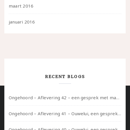
maart 2016
januari 2016
RECENT BLOGS
Ongehoord – Aflevering 42 – een gesprek met marijn over seksueel opbloeien, het ouderschap uitvinden en verschillende leeftijden in je mee dragen
Ongehoord – Aflevering 41 – Ouwelui, een gesprek met Marcelle over polyamorie op latere leeftijd, (mantel)zorg voor je partners en seksueel plezier.
Ongehoord – Aflevering 40 – Ouwelui, een gesprek met Sadie Lune over vormende relaties en de geschiedenis van de queer pornobeweging