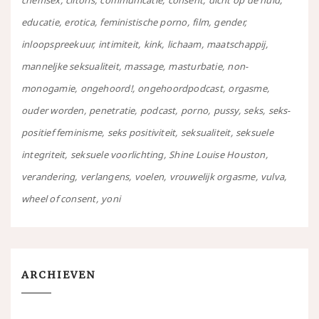
chemsex
clitoris
communicatie
consent
dicht op de huid
educatie
erotica
feministische porno
film
gender
inloopspreekuur
intimiteit
kink
lichaam
maatschappij
manneljke seksualiteit
massage
masturbatie
non-
monogamie
ongehoord!
ongehoordpodcast
orgasme
ouder worden
penetratie
podcast
porno
pussy
seks
seks-
positief feminisme
seks positiviteit
seksualiteit
seksuele
integriteit
seksuele voorlichting
Shine Louise Houston
verandering
verlangens
voelen
vrouwelijk orgasme
vulva
wheel of consent
yoni
ARCHIEVEN