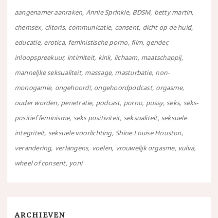
aangenamer aanraken
Annie Sprinkle
BDSM
betty martin
chemsex
clitoris
communicatie
consent
dicht op de huid
educatie
erotica
feministische porno
film
gender
inloopspreekuur
intimiteit
kink
lichaam
maatschappij
manneljke seksualiteit
massage
masturbatie
non-
monogamie
ongehoord!
ongehoordpodcast
orgasme
ouder worden
penetratie
podcast
porno
pussy
seks
seks-
positief feminisme
seks positiviteit
seksualiteit
seksuele
integriteit
seksuele voorlichting
Shine Louise Houston
verandering
verlangens
voelen
vrouwelijk orgasme
vulva
wheel of consent
yoni
ARCHIEVEN