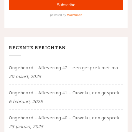
RECENTE BERICHTEN
Ongehoord – Aflevering 42 – een gesprek met marijn over seksueel opbloeien, het ouderschap uitvinden en verschillende leeftijden in je mee dragen
20 maart, 2025
Ongehoord – Aflevering 41 – Ouwelui, een gesprek met Marcelle over polyamorie op latere leeftijd, (mantel)zorg voor je partners en seksueel plezier.
6 februari, 2025
Ongehoord – Aflevering 40 – Ouwelui, een gesprek met Sadie Lune over vormende relaties en de geschiedenis van de queer pornobeweging
23 januari, 2025