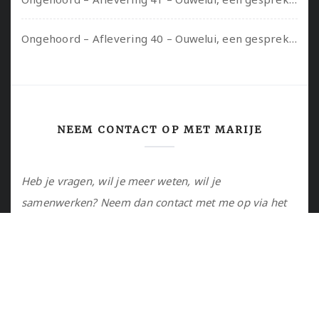
Ongehoord – Aflevering 40 – Ouwelui, een gesprek met Sadie Lune over vormende relaties en de geschiedenis van de queer pornobeweging
NEEM CONTACT OP MET MARIJE
Heb je vragen, wil je meer weten, wil je
samenwerken? Neem dan contact met me op via het
contactformulier of via de email.
Utrecht, NL
marije@marijejanssen.nl