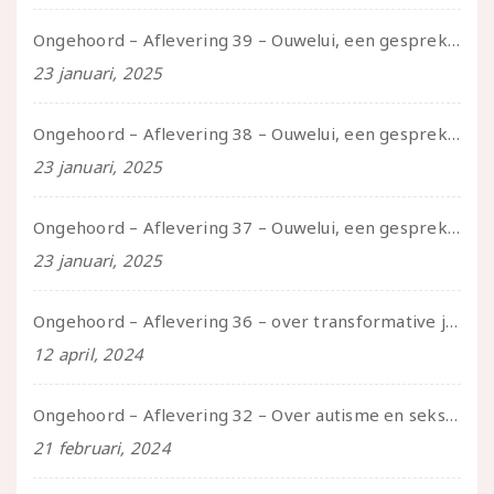
Ongehoord – Aflevering 39 – Ouwelui, een gesprek met Pepijn en Ivo over hun regenbooggezin, eigenzinnig ouder worden en Cruise Control
23 januari, 2025
Ongehoord – Aflevering 38 – Ouwelui, een gesprek met vreer over behoefte aan geborgenheid en het behouden van je idealen
23 januari, 2025
Ongehoord – Aflevering 37 – Ouwelui, een gesprek met non over seksualiteit, transitie en ageism
23 januari, 2025
Ongehoord – Aflevering 36 – over transformative justice – in gesprek met Ella en carson
12 april, 2024
Ongehoord – Aflevering 32 – Over autisme en seksualiteit – in gesprek met Roos Reijbroek
21 februari, 2024