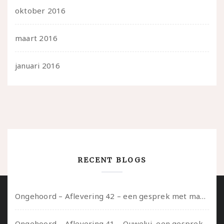
oktober 2016
maart 2016
januari 2016
RECENT BLOGS
Ongehoord – Aflevering 42 – een gesprek met marijn over seksueel opbloeien, het ouderschap uitvinden en verschillende leeftijden in je mee dragen
Ongehoord – Aflevering 41 – Ouwelui, een gesprek met Marcelle over polyamorie op latere leeftijd, (mantel)zorg voor je partners en seksueel plezier.