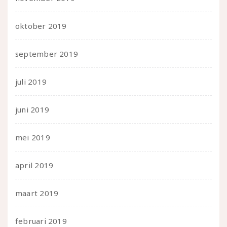
oktober 2019
september 2019
juli 2019
juni 2019
mei 2019
april 2019
maart 2019
februari 2019