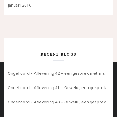
januari 2016
RECENT BLOGS
Ongehoord – Aflevering 42 – een gesprek met marijn over seksueel opbloeien, het ouderschap uitvinden en verschillende leeftijden in je mee dragen
Ongehoord – Aflevering 41 – Ouwelui, een gesprek met Marcelle over polyamorie op latere leeftijd, (mantel)zorg voor je partners en seksueel plezier.
Ongehoord – Aflevering 40 – Ouwelui, een gesprek met Sadie Lune over vormende relaties en de geschiedenis van de queer pornobeweging