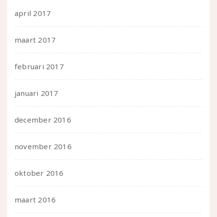
april 2017
maart 2017
februari 2017
januari 2017
december 2016
november 2016
oktober 2016
maart 2016