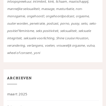
inloopspreekuur
intimiteit
kink
lichaam
maatschappij
manneljke seksualiteit
massage
masturbatie
non-
monogamie
ongehoord!
ongehoordpodcast
orgasme
ouder worden
penetratie
podcast
porno
pussy
seks
seks-
positief feminisme
seks positiviteit
seksualiteit
seksuele
integriteit
seksuele voorlichting
Shine Louise Houston
verandering
verlangens
voelen
vrouwelijk orgasme
vulva
wheel of consent
yoni
ARCHIEVEN
maart 2025