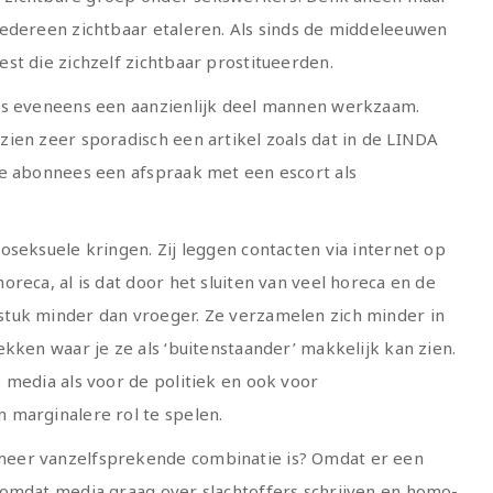
iedereen zichtbaar etaleren. Als sinds de middeleeuwen
st die zichzelf zichtbaar prostitueerden.
is eveneens een aanzienlijk deel mannen werkzaam.
ien zeer sporadisch een artikel zoals dat in de LINDA
we abonnees een afspraak met een escort als
oseksuele kringen. Zij leggen contacten via internet op
reca, al is dat door het sluiten van veel horeca en de
tuk minder dan vroeger. Ze verzamelen zich minder in
kken waar je ze als ‘buitenstaander’ makkelijk kan zien.
 media als voor de politiek en ook voor
 marginalere rol te spelen.
eer vanzelfsprekende combinatie is? Omdat er een
 omdat media graag over slachtoffers schrijven en homo-