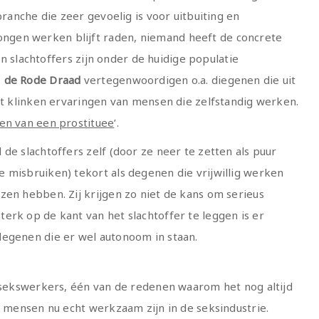
branche die zeer gevoelig is voor uitbuiting en
gen werken blijft raden, niemand heeft de concrete
een slachtoffers zijn onder de huidige populatie
s
de Rode Draad
vertegenwoordigen o.a. diegenen die uit
net klinken ervaringen van mensen die zelfstandig werken.
en van een prostituee
’.
de slachtoffers zelf (door ze neer te zetten als puur
 misbruiken) tekort als degenen die vrijwillig werken
zen hebben. Zij krijgen zo niet de kans om serieus
erk op de kant van het slachtoffer te leggen is er
degenen die er wel autonoom in staan.
n sekswerkers, één van de redenen waarom het nog altijd
l mensen nu echt werkzaam zijn in de seksindustrie.