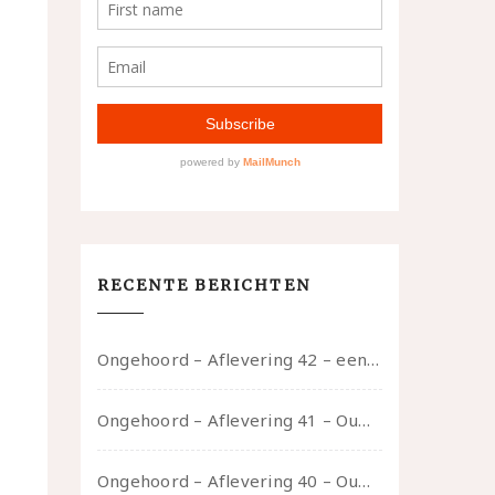
RECENTE BERICHTEN
Ongehoord – Aflevering 42 – een gesprek met marijn over seksueel opbloeien, het ouderschap uitvinden en verschillende leeftijden in je mee dragen
Ongehoord – Aflevering 41 – Ouwelui, een gesprek met Marcelle over polyamorie op latere leeftijd, (mantel)zorg voor je partners en seksueel plezier.
Ongehoord – Aflevering 40 – Ouwelui, een gesprek met Sadie Lune over vormende relaties en de geschiedenis van de queer pornobeweging