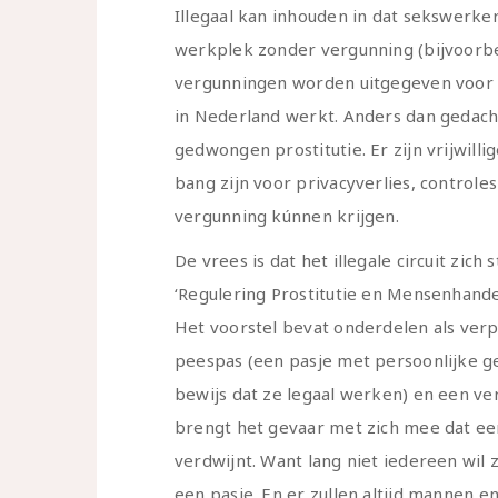
Illegaal kan inhouden in dat sekswerke
werkplek zonder vergunning (bijvoorb
vergunningen worden uitgegeven voor s
in Nederland werkt. Anders dan gedacht 
gedwongen prostitutie. Er zijn vrijwill
bang zijn voor privacyverlies, controle
vergunning kúnnen krijgen.
De vrees is dat het illegale circuit zich
‘Regulering Prostitutie en Mensenhand
Het voorstel bevat onderdelen als ver
peespas (een pasje met persoonlijke g
bewijs dat ze legaal werken) en een ve
brengt het gevaar met zich mee dat een
verdwijnt. Want lang niet iedereen wil
een pasje. En er zullen altijd mannen 