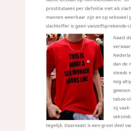
prostitutuees per definitie niet als sl
mannen weerbaar zijn en op seksueel g
slachtoffer is geen vanzelfsprekende co
Naast d
verwaar
Nederlan
dan de 
steeds 
nog alt
gewoon 
taboe s
zij vaak
seksindu
tegelijk. Daarnaast is een groot deel 