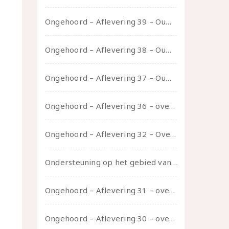
Ongehoord – Aflevering 39 – Ouwelui, een gesprek met Pepijn en Ivo over hun regenbooggezin, eigenzinnig ouder worden en Cruise Control
Ongehoord – Aflevering 38 – Ouwelui, een gesprek met vreer over behoefte aan geborgenheid en het behouden van je idealen
Ongehoord – Aflevering 37 – Ouwelui, een gesprek met non over seksualiteit, transitie en ageism
Ongehoord – Aflevering 36 – over transformative justice – in gesprek met Ella en carson
Ongehoord – Aflevering 32 – Over autisme en seksualiteit – in gesprek met Roos Reijbroek
Ondersteuning op het gebied van consent en seksualiteit
Ongehoord – Aflevering 31 – over seks, professioneel en persoonlijk, een gesprek met Marije
Ongehoord – Aflevering 30 – over vertragen, consent en negatieve gevoelens met Meg-John Barker