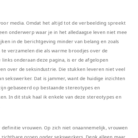
or media. Omdat het altijd tot de verbeelding spreekt
s een onderwerp waar je in het alledaagse leven niet mee
lijken in de berichtgeving minder van belang en zoals
en te verzamelen die als warme broodjes over de
tje links onderaan deze pagina, is er de afgelopen
 over de seksindustrie. Die stukken leveren niet veel
n sekswerker. Dat is jammer, want de huidige inzichten
e zijn gebaseerd op bestaande stereotypes en
en. In dit stuk haal ik enkele van deze stereotypes en
.
 definitie vrouwen. Op zich niet onaannemelijk, vrouwen
st zichtbare groep onder sekswerkers. Denk alleen maar