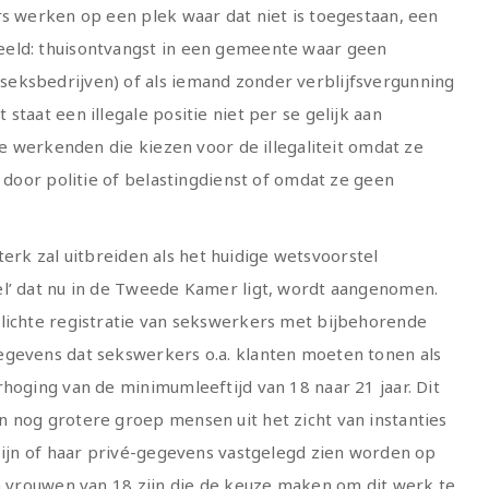
rs werken op een plek waar dat niet is toegestaan, een
eeld: thuisontvangst in een gemeente waar geen
eksbedrijven) of als iemand zonder verblijfsvergunning
staat een illegale positie niet per se gelijk aan
ige werkenden die kiezen voor de illegaliteit omdat ze
s door politie of belastingdienst of omdat ze geen
 sterk zal uitbreiden als het huidige wetsvoorstel
el’ dat nu in de Tweede Kamer ligt, wordt aangenomen.
plichte registratie van sekswerkers met bijbehorende
egevens dat sekswerkers o.a. klanten moeten tonen als
rhoging van de minimumleeftijd van 18 naar 21 jaar. Dit
 nog grotere groep mensen uit het zicht van instanties
 zijn of haar privé-gegevens vastgelegd zien worden op
en vrouwen van 18 zijn die de keuze maken om dit werk te