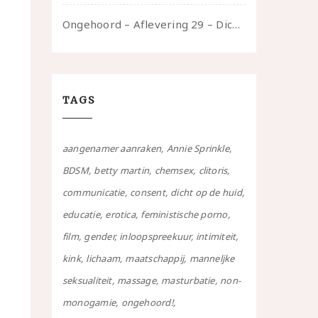
Ongehoord – Aflevering 29 – Dicht op de Huid: Anita
TAGS
aangenamer aanraken
Annie Sprinkle
BDSM
betty martin
chemsex
clitoris
communicatie
consent
dicht op de huid
educatie
erotica
feministische porno
film
gender
inloopspreekuur
intimiteit
kink
lichaam
maatschappij
manneljke
seksualiteit
massage
masturbatie
non-
monogamie
ongehoord!