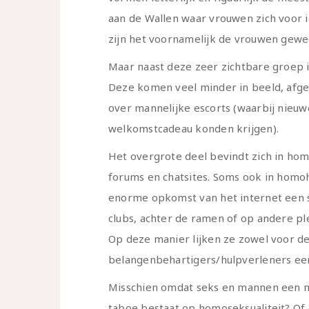
aan de Wallen waar vrouwen zich voor 
zijn het voornamelijk de vrouwen gewee
Maar naast deze zeer zichtbare groep 
Deze komen veel minder in beeld, afgez
over mannelijke escorts (waarbij nieu
welkomstcadeau konden krijgen).
Het overgrote deel bevindt zich in hom
forums en chatsites. Soms ook in homoho
enorme opkomst van het internet een s
clubs, achter de ramen of op andere ple
Op deze manier lijken ze zowel voor de
belangenbehartigers/hulpverleners een
Misschien omdat seks en mannen een m
taboe bestaat op homoseksualiteit? Of