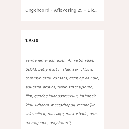
Ongehoord – Aflevering 29 – Dicht op de Huid: Anita
TAGS
aangenamer aanraken
Annie Sprinkle
BDSM
betty martin
chemsex
clitoris
communicatie
consent
dicht op de huid
educatie
erotica
feministische porno
film
gender
inloopspreekuur
intimiteit
kink
lichaam
maatschappij
manneljke
seksualiteit
massage
masturbatie
non-
monogamie
ongehoord!