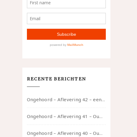
RECENTE BERICHTEN
Ongehoord – Aflevering 42 – een gesprek met marijn over seksueel opbloeien, het ouderschap uitvinden en verschillende leeftijden in je mee dragen
Ongehoord – Aflevering 41 – Ouwelui, een gesprek met Marcelle over polyamorie op latere leeftijd, (mantel)zorg voor je partners en seksueel plezier.
Ongehoord – Aflevering 40 – Ouwelui, een gesprek met Sadie Lune over vormende relaties en de geschiedenis van de queer pornobeweging