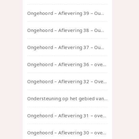
Ongehoord – Aflevering 39 – Ouwelui, een gesprek met Pepijn en Ivo over hun regenbooggezin, eigenzinnig ouder worden en Cruise Control
Ongehoord – Aflevering 38 – Ouwelui, een gesprek met vreer over behoefte aan geborgenheid en het behouden van je idealen
Ongehoord – Aflevering 37 – Ouwelui, een gesprek met non over seksualiteit, transitie en ageism
Ongehoord – Aflevering 36 – over transformative justice – in gesprek met Ella en carson
Ongehoord – Aflevering 32 – Over autisme en seksualiteit – in gesprek met Roos Reijbroek
Ondersteuning op het gebied van consent en seksualiteit
Ongehoord – Aflevering 31 – over seks, professioneel en persoonlijk, een gesprek met Marije
Ongehoord – Aflevering 30 – over vertragen, consent en negatieve gevoelens met Meg-John Barker