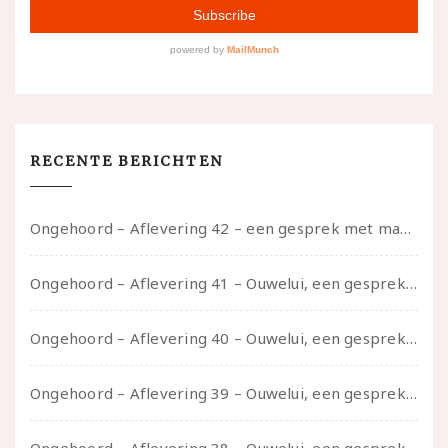
RECENTE BERICHTEN
Ongehoord – Aflevering 42 – een gesprek met marijn over seksueel opbloeien, het ouderschap uitvinden en verschillende leeftijden in je mee dragen
Ongehoord – Aflevering 41 – Ouwelui, een gesprek met Marcelle over polyamorie op latere leeftijd, (mantel)zorg voor je partners en seksueel plezier.
Ongehoord – Aflevering 40 – Ouwelui, een gesprek met Sadie Lune over vormende relaties en de geschiedenis van de queer pornobeweging
Ongehoord – Aflevering 39 – Ouwelui, een gesprek met Pepijn en Ivo over hun regenbooggezin, eigenzinnig ouder worden en Cruise Control