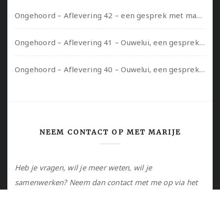
Ongehoord – Aflevering 42 – een gesprek met marijn over seksueel opbloeien, het ouderschap uitvinden en verschillende leeftijden in je mee dragen
Ongehoord – Aflevering 41 – Ouwelui, een gesprek met Marcelle over polyamorie op latere leeftijd, (mantel)zorg voor je partners en seksueel plezier.
Ongehoord – Aflevering 40 – Ouwelui, een gesprek met Sadie Lune over vormende relaties en de geschiedenis van de queer pornobeweging
NEEM CONTACT OP MET MARIJE
Heb je vragen, wil je meer weten, wil je
samenwerken? Neem dan contact met me op via het
contactformulier of via de email.
Utrecht, NL