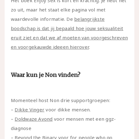
Het boek Enjoy Sex is kort en krachtig. Je hebt het
zo uit, maar het staat elke pagina vol met
waardevolle informatie. De
belangrijkste
boodschap is dat jij bepaald hoe jouw seksualiteit
eruit ziet en dat we af moeten van voorgeschreven
en voorgekauwde ideeen hierover
.
Waar kun je Non vinden?
Momenteel host Non drie supportgroepen:
–
Dikke Vinger
voor dikke mensen.
–
Doldwaze Avond
voor mensen met een ggz-
diagnose
–
Beyond the Binary
voor for people who go