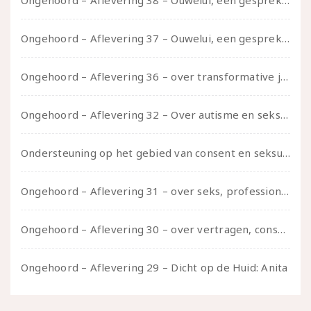
Ongehoord – Aflevering 38 – Ouwelui, een gesprek met vreer over behoefte aan geborgenheid en het behouden van je idealen
Ongehoord – Aflevering 37 – Ouwelui, een gesprek met non over seksualiteit, transitie en ageism
Ongehoord – Aflevering 36 – over transformative justice – in gesprek met Ella en carson
Ongehoord – Aflevering 32 – Over autisme en seksualiteit – in gesprek met Roos Reijbroek
Ondersteuning op het gebied van consent en seksualiteit
Ongehoord – Aflevering 31 – over seks, professioneel en persoonlijk, een gesprek met Marije
Ongehoord – Aflevering 30 – over vertragen, consent en negatieve gevoelens met Meg-John Barker
Ongehoord – Aflevering 29 – Dicht op de Huid: Anita