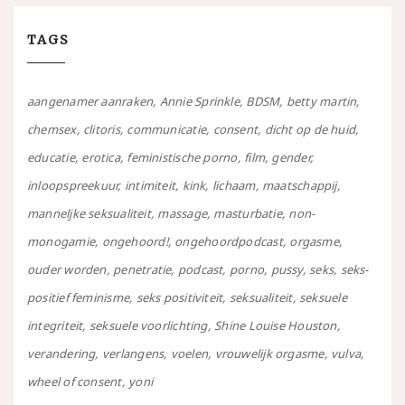
TAGS
aangenamer aanraken
Annie Sprinkle
BDSM
betty martin
chemsex
clitoris
communicatie
consent
dicht op de huid
educatie
erotica
feministische porno
film
gender
inloopspreekuur
intimiteit
kink
lichaam
maatschappij
manneljke seksualiteit
massage
masturbatie
non-
monogamie
ongehoord!
ongehoordpodcast
orgasme
ouder worden
penetratie
podcast
porno
pussy
seks
seks-
positief feminisme
seks positiviteit
seksualiteit
seksuele
integriteit
seksuele voorlichting
Shine Louise Houston
verandering
verlangens
voelen
vrouwelijk orgasme
vulva
wheel of consent
yoni