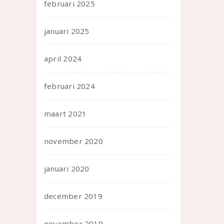
februari 2025
januari 2025
april 2024
februari 2024
maart 2021
november 2020
januari 2020
december 2019
november 2019