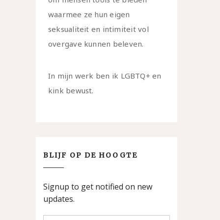
waarmee ze hun eigen
seksualiteit en intimiteit vol
overgave kunnen beleven.
In mijn werk ben ik LGBTQ+ en
kink bewust.
BLIJF OP DE HOOGTE