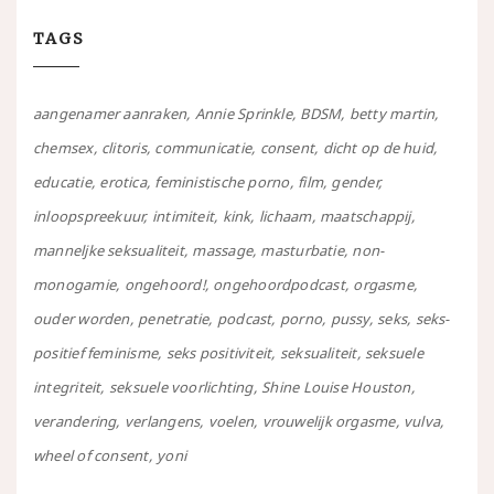
TAGS
aangenamer aanraken
Annie Sprinkle
BDSM
betty martin
chemsex
clitoris
communicatie
consent
dicht op de huid
educatie
erotica
feministische porno
film
gender
inloopspreekuur
intimiteit
kink
lichaam
maatschappij
manneljke seksualiteit
massage
masturbatie
non-
monogamie
ongehoord!
ongehoordpodcast
orgasme
ouder worden
penetratie
podcast
porno
pussy
seks
seks-
positief feminisme
seks positiviteit
seksualiteit
seksuele
integriteit
seksuele voorlichting
Shine Louise Houston
verandering
verlangens
voelen
vrouwelijk orgasme
vulva
wheel of consent
yoni