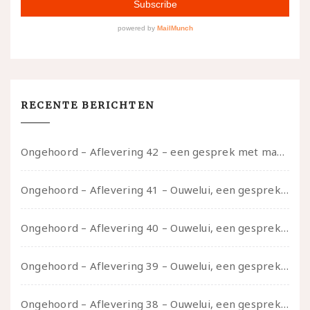
RECENTE BERICHTEN
Ongehoord – Aflevering 42 – een gesprek met marijn over seksueel opbloeien, het ouderschap uitvinden en verschillende leeftijden in je mee dragen
Ongehoord – Aflevering 41 – Ouwelui, een gesprek met Marcelle over polyamorie op latere leeftijd, (mantel)zorg voor je partners en seksueel plezier.
Ongehoord – Aflevering 40 – Ouwelui, een gesprek met Sadie Lune over vormende relaties en de geschiedenis van de queer pornobeweging
Ongehoord – Aflevering 39 – Ouwelui, een gesprek met Pepijn en Ivo over hun regenbooggezin, eigenzinnig ouder worden en Cruise Control
Ongehoord – Aflevering 38 – Ouwelui, een gesprek met vreer over behoefte aan geborgenheid en het behouden van je idealen