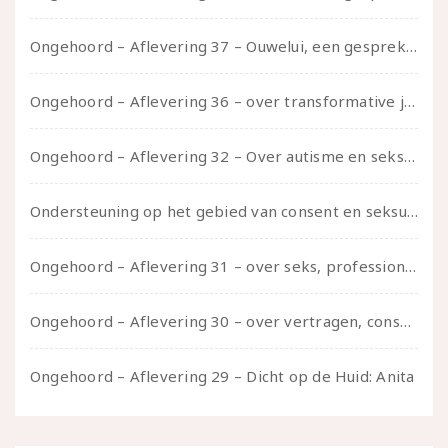
Ongehoord – Aflevering 37 – Ouwelui, een gesprek met non over seksualiteit, transitie en ageism
Ongehoord – Aflevering 36 – over transformative justice – in gesprek met Ella en carson
Ongehoord – Aflevering 32 – Over autisme en seksualiteit – in gesprek met Roos Reijbroek
Ondersteuning op het gebied van consent en seksualiteit
Ongehoord – Aflevering 31 – over seks, professioneel en persoonlijk, een gesprek met Marije
Ongehoord – Aflevering 30 – over vertragen, consent en negatieve gevoelens met Meg-John Barker
Ongehoord – Aflevering 29 – Dicht op de Huid: Anita