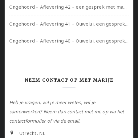
Ongehoord – Aflevering 42 – een gesprek met marijn over seksueel opbloeien, het ouderschap uitvinden en verschillende leeftijden in je mee dragen
Ongehoord – Aflevering 41 – Ouwelui, een gesprek met Marcelle over polyamorie op latere leeftijd, (mantel)zorg voor je partners en seksueel plezier.
Ongehoord – Aflevering 40 – Ouwelui, een gesprek met Sadie Lune over vormende relaties en de geschiedenis van de queer pornobeweging
NEEM CONTACT OP MET MARIJE
Heb je vragen, wil je meer weten, wil je
samenwerken? Neem dan contact met me op via het
contactformulier of via de email.
Utrecht, NL