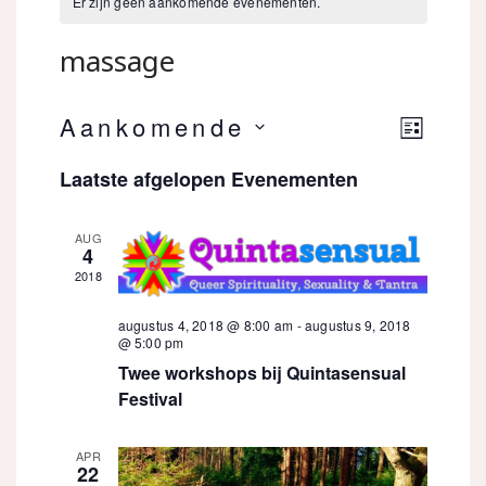
Er zijn geen aankomende evenementen.
massage
Eveneme
Aankomende
Weer
LIJST
weergav
Selecteer
Laatste afgelopen Evenementen
navigati
navig
een
datum.
AUG
4
2018
augustus 4, 2018 @ 8:00 am
-
augustus 9, 2018
@ 5:00 pm
Twee workshops bij Quintasensual
Festival
APR
22