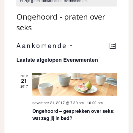
Er zijn geen aankomende evenementen.
Ongehoord - praten over
seks
Eveneme
Aankomende
Weer
LIJST
weergav
Selecteer
Laatste afgelopen Evenementen
navigati
navig
een
datum.
NOV
21
2017
november 21, 2017 @ 7:30 pm
-
10:00 pm
Ongehoord – gesprekken over seks:
wat zeg jij in bed?