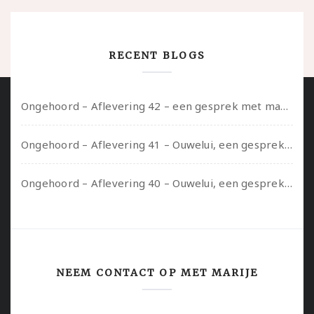
RECENT BLOGS
Ongehoord – Aflevering 42 – een gesprek met marijn over seksueel opbloeien, het ouderschap uitvinden en verschillende leeftijden in je mee dragen
Ongehoord – Aflevering 41 – Ouwelui, een gesprek met Marcelle over polyamorie op latere leeftijd, (mantel)zorg voor je partners en seksueel plezier.
Ongehoord – Aflevering 40 – Ouwelui, een gesprek met Sadie Lune over vormende relaties en de geschiedenis van de queer pornobeweging
NEEM CONTACT OP MET MARIJE