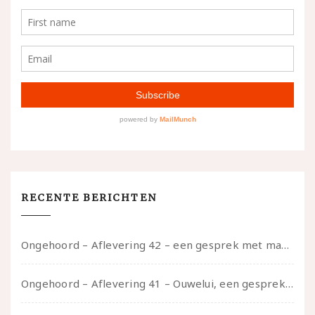
RECENTE BERICHTEN
Ongehoord – Aflevering 42 – een gesprek met marijn over seksueel opbloeien, het ouderschap uitvinden en verschillende leeftijden in je mee dragen
Ongehoord – Aflevering 41 – Ouwelui, een gesprek met Marcelle over polyamorie op latere leeftijd, (mantel)zorg voor je partners en seksueel plezier.