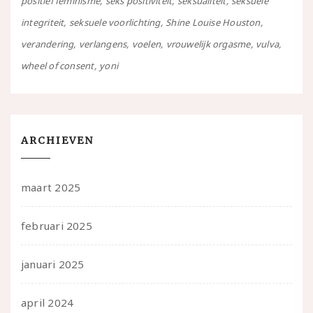
positief feminisme
seks positiviteit
seksualiteit
seksuele
integriteit
seksuele voorlichting
Shine Louise Houston
verandering
verlangens
voelen
vrouwelijk orgasme
vulva
wheel of consent
yoni
ARCHIEVEN
maart 2025
februari 2025
januari 2025
april 2024