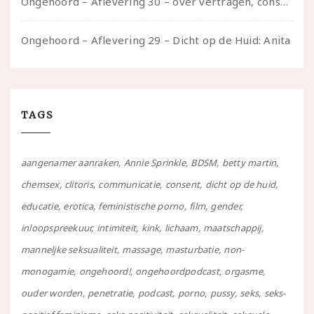
Ongehoord – Aflevering 30 – over vertragen, consent en negatieve gevoelens met Meg-John Barker
Ongehoord – Aflevering 29 – Dicht op de Huid: Anita
TAGS
aangenamer aanraken
Annie Sprinkle
BDSM
betty martin
chemsex
clitoris
communicatie
consent
dicht op de huid
educatie
erotica
feministische porno
film
gender
inloopspreekuur
intimiteit
kink
lichaam
maatschappij
manneljke seksualiteit
massage
masturbatie
non-
monogamie
ongehoord!
ongehoordpodcast
orgasme
ouder worden
penetratie
podcast
porno
pussy
seks
seks-