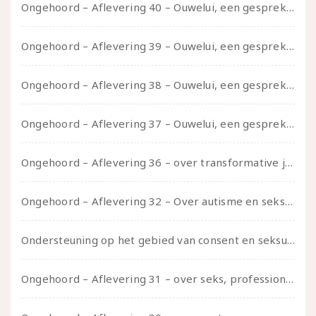
Ongehoord – Aflevering 40 – Ouwelui, een gesprek met Sadie Lune over vormende relaties en de geschiedenis van de queer pornobeweging
Ongehoord – Aflevering 39 – Ouwelui, een gesprek met Pepijn en Ivo over hun regenbooggezin, eigenzinnig ouder worden en Cruise Control
Ongehoord – Aflevering 38 – Ouwelui, een gesprek met vreer over behoefte aan geborgenheid en het behouden van je idealen
Ongehoord – Aflevering 37 – Ouwelui, een gesprek met non over seksualiteit, transitie en ageism
Ongehoord – Aflevering 36 – over transformative justice – in gesprek met Ella en carson
Ongehoord – Aflevering 32 – Over autisme en seksualiteit – in gesprek met Roos Reijbroek
Ondersteuning op het gebied van consent en seksualiteit
Ongehoord – Aflevering 31 – over seks, professioneel en persoonlijk, een gesprek met Marije