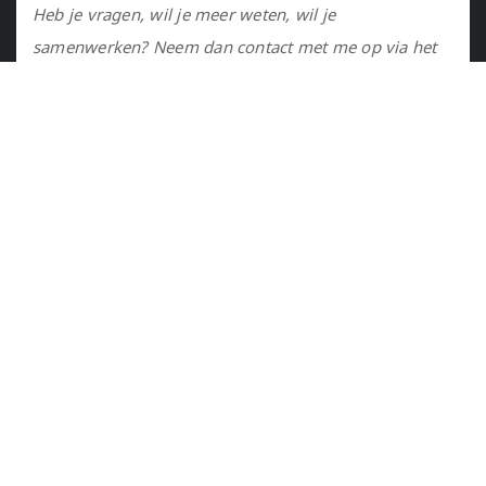
Heb je vragen, wil je meer weten, wil je
samenwerken? Neem dan contact met me op via het
contactformulier of via de email.
Utrecht, NL
marije@marijejanssen.nl
Copyrights © 2016 all rights reserved by Marije Janssen