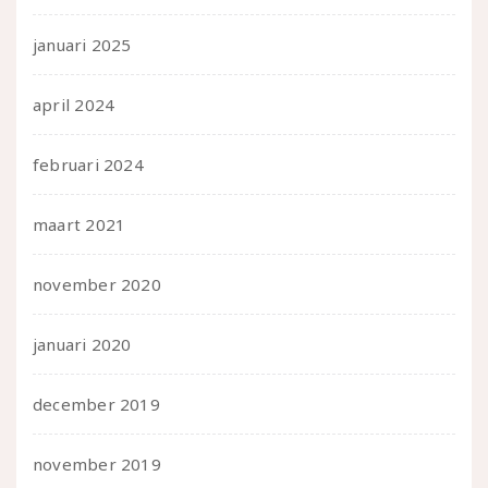
januari 2025
april 2024
februari 2024
maart 2021
november 2020
januari 2020
december 2019
november 2019