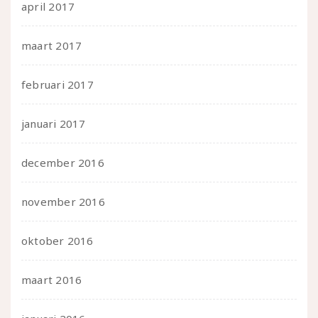
april 2017
maart 2017
februari 2017
januari 2017
december 2016
november 2016
oktober 2016
maart 2016