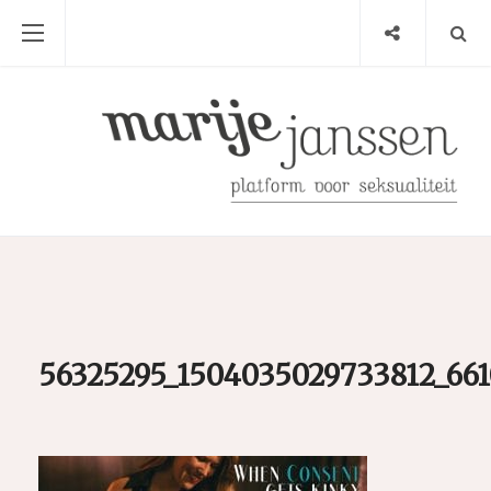
56325295_1504035029733812_661