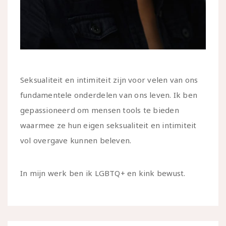
Seksualiteit en intimiteit zijn voor velen van ons
fundamentele onderdelen van ons leven. Ik ben
gepassioneerd om mensen tools te bieden
waarmee ze hun eigen seksualiteit en intimiteit
vol overgave kunnen beleven.
In mijn werk ben ik LGBTQ+ en kink bewust.