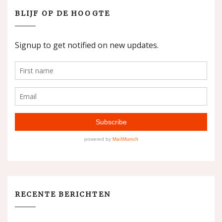
BLIJF OP DE HOOGTE
RECENTE BERICHTEN