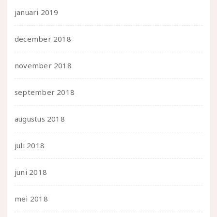
januari 2019
december 2018
november 2018
september 2018
augustus 2018
juli 2018
juni 2018
mei 2018