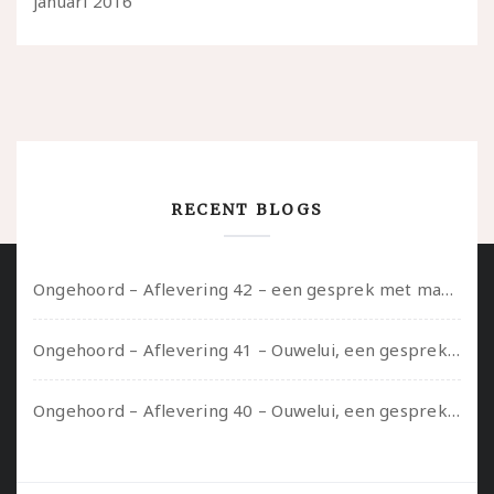
januari 2016
RECENT BLOGS
Ongehoord – Aflevering 42 – een gesprek met marijn over seksueel opbloeien, het ouderschap uitvinden en verschillende leeftijden in je mee dragen
Ongehoord – Aflevering 41 – Ouwelui, een gesprek met Marcelle over polyamorie op latere leeftijd, (mantel)zorg voor je partners en seksueel plezier.
Ongehoord – Aflevering 40 – Ouwelui, een gesprek met Sadie Lune over vormende relaties en de geschiedenis van de queer pornobeweging