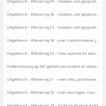
Ongehoord – Aflevering 39 – Ouwelui, een gesprek met Pepijn en Ivo over hun regenbooggezin, eigenzinnig ouder worden en Cruise Control
Ongehoord – Aflevering 38 – Ouwelui, een gesprek met vreer over behoefte aan geborgenheid en het behouden van je idealen
Ongehoord – Aflevering 37 – Ouwelui, een gesprek met non over seksualiteit, transitie en ageism
Ongehoord – Aflevering 36 – over transformative justice – in gesprek met Ella en carson
Ongehoord – Aflevering 32 – Over autisme en seksualiteit – in gesprek met Roos Reijbroek
Ondersteuning op het gebied van consent en seksualiteit
Ongehoord – Aflevering 31 – over seks, professioneel en persoonlijk, een gesprek met Marije
Ongehoord – Aflevering 30 – over vertragen, consent en negatieve gevoelens met Meg-John Barker
Ongehoord – Aflevering 29 – Dicht op de Huid: Anita