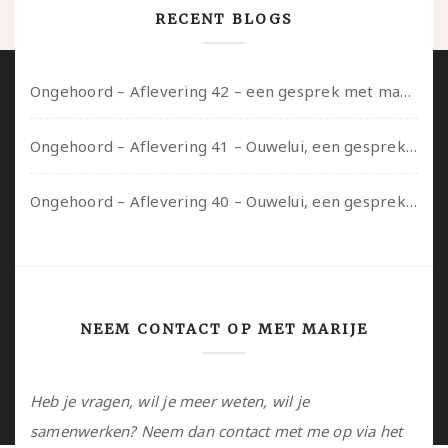
RECENT BLOGS
Ongehoord – Aflevering 42 – een gesprek met marijn over seksueel opbloeien, het ouderschap uitvinden en verschillende leeftijden in je mee dragen
Ongehoord – Aflevering 41 – Ouwelui, een gesprek met Marcelle over polyamorie op latere leeftijd, (mantel)zorg voor je partners en seksueel plezier.
Ongehoord – Aflevering 40 – Ouwelui, een gesprek met Sadie Lune over vormende relaties en de geschiedenis van de queer pornobeweging
NEEM CONTACT OP MET MARIJE
Heb je vragen, wil je meer weten, wil je
samenwerken? Neem dan contact met me op via het