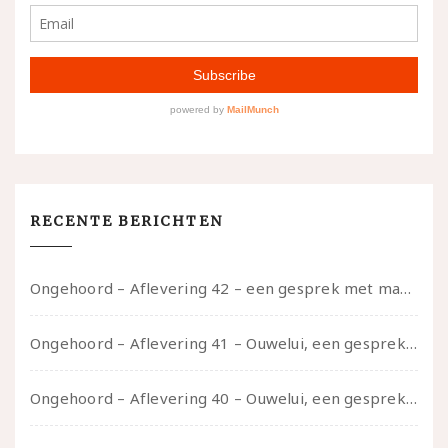
RECENTE BERICHTEN
Ongehoord – Aflevering 42 – een gesprek met marijn over seksueel opbloeien, het ouderschap uitvinden en verschillende leeftijden in je mee dragen
Ongehoord – Aflevering 41 – Ouwelui, een gesprek met Marcelle over polyamorie op latere leeftijd, (mantel)zorg voor je partners en seksueel plezier.
Ongehoord – Aflevering 40 – Ouwelui, een gesprek met Sadie Lune over vormende relaties en de geschiedenis van de queer pornobeweging