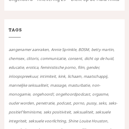
TAGS
aangenamer aanraken
Annie Sprinkle
BDSM
betty martin
chemsex
clitoris
communicatie
consent
dicht op de huid
educatie
erotica
feministische porno
film
gender
inloopspreekuur
intimiteit
kink
lichaam
maatschappij
manneljke seksualiteit
massage
masturbatie
non-
monogamie
ongehoord!
ongehoordpodcast
orgasme
ouder worden
penetratie
podcast
porno
pussy
seks
seks-
positief feminisme
seks positiviteit
seksualiteit
seksuele
integriteit
seksuele voorlichting
Shine Louise Houston