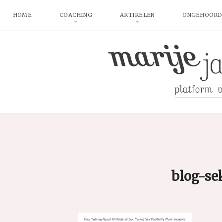
HOME
COACHING
ARTIKELEN
ONGEHOORD
blog-se