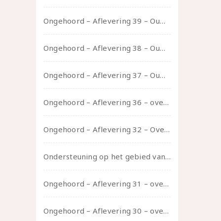
Ongehoord – Aflevering 39 – Ouwelui, een gesprek met Pepijn en Ivo over hun regenbooggezin, eigenzinnig ouder worden en Cruise Control
Ongehoord – Aflevering 38 – Ouwelui, een gesprek met vreer over behoefte aan geborgenheid en het behouden van je idealen
Ongehoord – Aflevering 37 – Ouwelui, een gesprek met non over seksualiteit, transitie en ageism
Ongehoord – Aflevering 36 – over transformative justice – in gesprek met Ella en carson
Ongehoord – Aflevering 32 – Over autisme en seksualiteit – in gesprek met Roos Reijbroek
Ondersteuning op het gebied van consent en seksualiteit
Ongehoord – Aflevering 31 – over seks, professioneel en persoonlijk, een gesprek met Marije
Ongehoord – Aflevering 30 – over vertragen, consent en negatieve gevoelens met Meg-John Barker