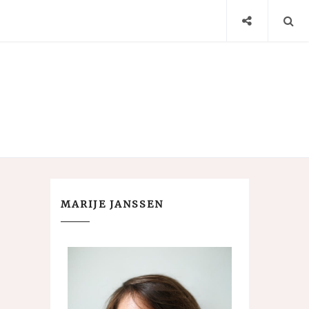
MARIJE JANSSEN