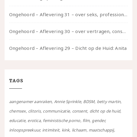
Ongehoord – Aflevering 31 – over seks, professioneel en persoonlijk, een gesprek met Marije
Ongehoord – Aflevering 30 – over vertragen, consent en negatieve gevoelens met Meg-John Barker
Ongehoord – Aflevering 29 – Dicht op de Huid: Anita
TAGS
aangenamer aanraken
Annie Sprinkle
BDSM
betty martin
chemsex
clitoris
communicatie
consent
dicht op de huid
educatie
erotica
feministische porno
film
gender
inloopspreekuur
intimiteit
kink
lichaam
maatschappij