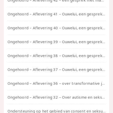
Ongehoord – Aflevering 42 – een gesprek met marijn over seksueel opbloeien, het ouderschap uitvinden en verschillende leeftijden in je mee dragen
Ongehoord – Aflevering 41 – Ouwelui, een gesprek met Marcelle over polyamorie op latere leeftijd, (mantel)zorg voor je partners en seksueel plezier.
Ongehoord – Aflevering 40 – Ouwelui, een gesprek met Sadie Lune over vormende relaties en de geschiedenis van de queer pornobeweging
Ongehoord – Aflevering 39 – Ouwelui, een gesprek met Pepijn en Ivo over hun regenbooggezin, eigenzinnig ouder worden en Cruise Control
Ongehoord – Aflevering 38 – Ouwelui, een gesprek met vreer over behoefte aan geborgenheid en het behouden van je idealen
Ongehoord – Aflevering 37 – Ouwelui, een gesprek met non over seksualiteit, transitie en ageism
Ongehoord – Aflevering 36 – over transformative justice – in gesprek met Ella en carson
Ongehoord – Aflevering 32 – Over autisme en seksualiteit – in gesprek met Roos Reijbroek
Ondersteuning op het gebied van consent en seksualiteit