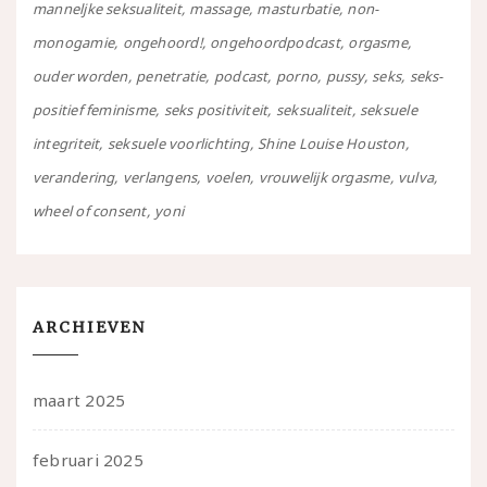
manneljke seksualiteit
massage
masturbatie
non-
monogamie
ongehoord!
ongehoordpodcast
orgasme
ouder worden
penetratie
podcast
porno
pussy
seks
seks-
positief feminisme
seks positiviteit
seksualiteit
seksuele
integriteit
seksuele voorlichting
Shine Louise Houston
verandering
verlangens
voelen
vrouwelijk orgasme
vulva
wheel of consent
yoni
ARCHIEVEN
maart 2025
februari 2025