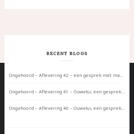
RECENT BLOGS
Ongehoord – Aflevering 42 – een gesprek met marijn over seksueel opbloeien, het ouderschap uitvinden en verschillende leeftijden in je mee dragen
Ongehoord – Aflevering 41 – Ouwelui, een gesprek met Marcelle over polyamorie op latere leeftijd, (mantel)zorg voor je partners en seksueel plezier.
Ongehoord – Aflevering 40 – Ouwelui, een gesprek met Sadie Lune over vormende relaties en de geschiedenis van de queer pornobeweging